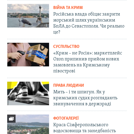
ВІЙНА ТА КРИМ
Російська влада обіцяє закрити
морський шлях українським
БпЛА до Севастополя. Чи реально
це?
СУСПІЛЬСТВО
«Крим – не Росія»: маркетплейс
Ozon припинив прийом нових
замовлень на Кримському
півострові
ПРАВА ЛЮДИНИ
Мить – і ти шпигун. Як у
кримських судах розглядають
звинувачення в держзраді
ФОТОГАЛЕРЕЇ
Краса Сімферопольського
водосховища та занедбаність