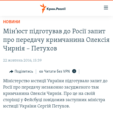
Доступність
посилання
Перейти
НОВИНИ
до
НОВИНИ
Мін’юст підготував до Росії запит
основного
ВОДА.КРИМ
матеріалу
про передачу кримчанина Олексія
ВІДЕО ТА ФОТО
Перейти
Чирнія – Петухов
до
ПОЛІТИКА
основної
22 жовтень 2016, 15:39
БЛОГИ
навігації
Перейти
Поділитись
Читати без VPN
ПОГЛЯД
до
Міністерство юстиції України підготувало запит до
ІНТЕРВ'Ю
пошуку
Росії про передачу незаконно засудженого там
ВСЕ ЗА ДЕНЬ
кримчанина Олексія Чирнія. Про це на своїй
СПЕЦПРОЕКТИ
сторінці у Фейсбуці повідомив заступник міністра
юстиції України Сергій Петухов.
ЯК ОБІЙТИ БЛОКУВАННЯ
ДЕПОРТАЦІЯ