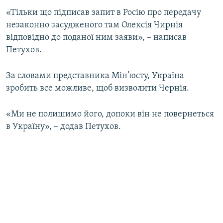
ВІДЕОУРОКИ «ELIFBE»
«Тільки що підписав запит в Росію про передачу
Русский
незаконно засудженого там Олексія Чирнія
СВІДЧЕННЯ ОКУПАЦІЇ
Qırımtatar
відповідно до поданої ним заяви», – написав
УКРАЇНСЬКА ПРОБЛЕМА КРИМУ
Петухов.
ДОЛУЧАЙСЯ!
ІНФОГРАФІКА
За словами представника Мін’юсту, Україна
зробить все можливе, щоб визволити Чернія.
Усі сайти RFE/RL
«Ми не полишимо його, допоки він не повернеться
в Україну», – додав Петухов.