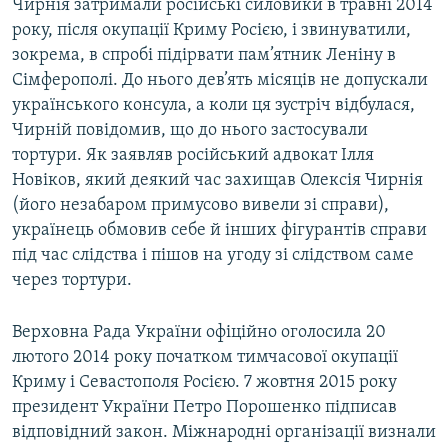
Чирнія затримали російські силовики в травні 2014
року, після окупації Криму Росією, і звинуватили,
зокрема, в спробі підірвати пам’ятник Леніну в
Сімферополі. До нього дев’ять місяців не допускали
українського консула, а коли ця зустріч відбулася,
Чирній повідомив, що до нього застосували
тортури. Як заявляв російський адвокат Ілля
Новіков, який деякий час захищав Олексія Чирнія
(його незабаром примусово вивели зі справи),
українець обмовив себе й інших фігурантів справи
під час слідства і пішов на угоду зі слідством саме
через тортури.
Верховна Рада України офіційно оголосила 20
лютого 2014 року початком тимчасової окупації
Криму і Севастополя Росією. 7 жовтня 2015 року
президент України Петро Порошенко підписав
відповідний закон. Міжнародні організації визнали