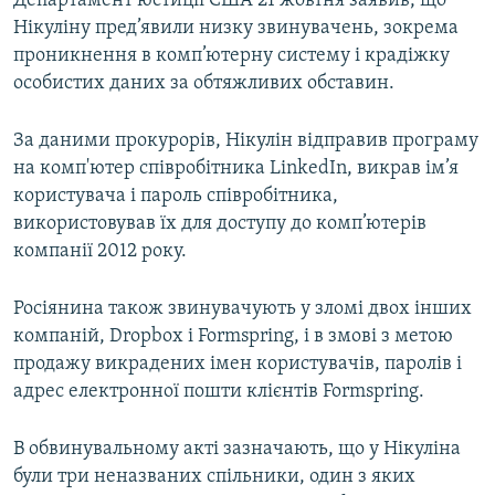
Департамент юстиції США 21 жовтня заявив, що
ВІДЕОУРОКИ «ELIFBE»
Нікуліну пред’явили низку звинувачень, зокрема
Русский
проникнення в комп’ютерну систему і крадіжку
СВІДЧЕННЯ ОКУПАЦІЇ
Qırımtatar
особистих даних за обтяжливих обставин.
УКРАЇНСЬКА ПРОБЛЕМА КРИМУ
ДОЛУЧАЙСЯ!
За даними прокурорів, Нікулін відправив програму
ІНФОГРАФІКА
на комп'ютер співробітника LinkedIn, викрав ім’я
користувача і пароль співробітника,
використовував їх для доступу до комп’ютерів
Усі сайти RFE/RL
компанії 2012 року.
Росіянина також звинувачують у зломі двох інших
компаній, Dropbox і Formspring, і в змові з метою
продажу викрадених імен користувачів, паролів і
адрес електронної пошти клієнтів Formspring.
В обвинувальному акті зазначають, що у Нікуліна
були три неназваних спільники, один з яких