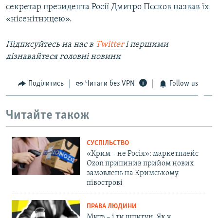
секретар президента Росії Дмитро Пєсков назвав їх
«нісенітницею».
Підписуйтесь на наc в
Twitter
і першими
дізнавайтеся головні новини
Поділитись
Читати без VPN
Follow us
Читайте також
СУСПІЛЬСТВО
«Крим – не Росія»: маркетплейс
Ozon припинив прийом нових
замовлень на Кримському
півострові
ПРАВА ЛЮДИНИ
Мить – і ти шпигун. Як у