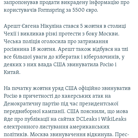
запропонував продати викрадену інформацію про
користувачів Formspring за 5500 євро.
Арешт Євгена Нікуліна стався 5 жовтня в столиці
Чехії і викликав різкі протести з боку Москви.
Чеська поліція оголосила про затримання
росіянина 18 жовтня. Арешт також відбувся на тлі
все більшої уваги до кібератак і кіберзлочинів, у
деяких з них влада США звинуватила Росію і
Китай.
На початку жовтня уряд США офіційно звинуватив
Росію в причетності до хакерських атак на
Демократичну партію під час президентської
передвиборної кампанії. США пояснили, що мова
йде про публікації на сайтах DCLeaks і WikiLeaks
електронного листування американських
політиків. Москва звинувачення відкинула. Прес-