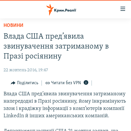
Доступність
посилання
Перейти
НОВИНИ
до
НОВИНИ
Влада США пред’явила
основного
ВОДА.КРИМ
матеріалу
звинувачення затриманому в
ВІДЕО ТА ФОТО
Перейти
Празі росіянину
до
ПОЛІТИКА
основної
22 жовтень 2016, 19:47
БЛОГИ
навігації
Перейти
Поділитись
Читати без VPN
ПОГЛЯД
до
Влада США пред’явила звинувачення затриманому
ІНТЕРВ'Ю
пошуку
напередодні в Празі росіянину, йому інкримінують
ВСЕ ЗА ДЕНЬ
злом і крадіжку інформації з комп’ютерів компанії
СПЕЦПРОЕКТИ
LinkedIn й інших американських компаній.
ЯК ОБІЙТИ БЛОКУВАННЯ
ДЕПОРТАЦІЯ