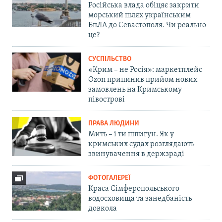
Російська влада обіцяє закрити
морський шлях українським
БпЛА до Севастополя. Чи реально
це?
СУСПІЛЬСТВО
«Крим – не Росія»: маркетплейс
Ozon припинив прийом нових
замовлень на Кримському
півострові
ПРАВА ЛЮДИНИ
Мить – і ти шпигун. Як у
кримських судах розглядають
звинувачення в держзраді
ФОТОГАЛЕРЕЇ
Краса Сімферопольського
водосховища та занедбаність
довкола