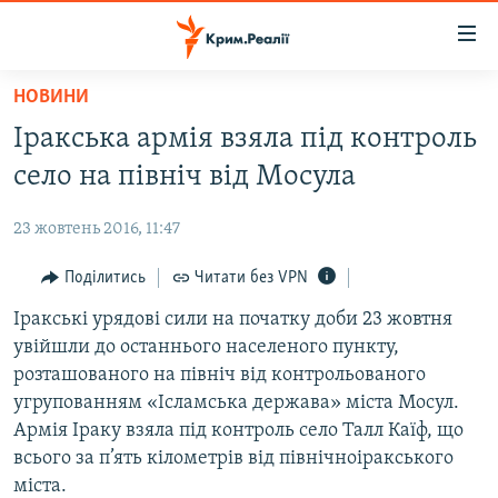
Доступність
посилання
Перейти
НОВИНИ
до
НОВИНИ
Іракська армія взяла під контроль
основного
ВОДА.КРИМ
матеріалу
село на північ від Мосула
ВІДЕО ТА ФОТО
Перейти
до
23 жовтень 2016, 11:47
ПОЛІТИКА
основної
БЛОГИ
Поділитись
Читати без VPN
навігації
Перейти
ПОГЛЯД
Іракські урядові сили на початку доби 23 жовтня
до
увійшли до останнього населеного пункту,
ІНТЕРВ'Ю
пошуку
розташованого на північ від контрольованого
ВСЕ ЗА ДЕНЬ
угрупованням «Ісламська держава» міста Мосул.
Армія Іраку взяла під контроль село Талл Каїф, що
СПЕЦПРОЕКТИ
всього за п’ять кілометрів від північноіракського
ЯК ОБІЙТИ БЛОКУВАННЯ
ДЕПОРТАЦІЯ
міста.