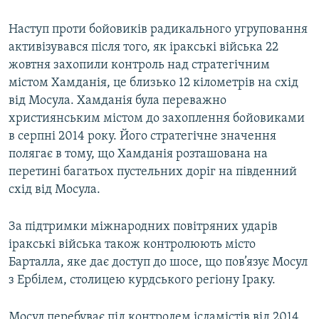
ВІДЕОУРОКИ «ELIFBE»
Русский
Наступ проти бойовиків радикального угруповання
СВІДЧЕННЯ ОКУПАЦІЇ
активізувався після того, як іракські війська 22
Qırımtatar
жовтня захопили контроль над стратегічним
УКРАЇНСЬКА ПРОБЛЕМА КРИМУ
містом Хамданія, це близько 12 кілометрів на схід
ДОЛУЧАЙСЯ!
ІНФОГРАФІКА
від Мосула. Хамданія була переважно
християнським містом до захоплення бойовиками
в серпні 2014 року. Його стратегічне значення
полягає в тому, що Хамданія розташована на
Усі сайти RFE/RL
перетині багатьох пустельних доріг на південний
схід від Мосула.
За підтримки міжнародних повітряних ударів
іракські війська також контролюють місто
Барталла, яке дає доступ до шосе, що пов’язує Мосул
з Ербілем, столицею курдського регіону Іраку.
Мосул перебуває під контролем ісламістів від 2014