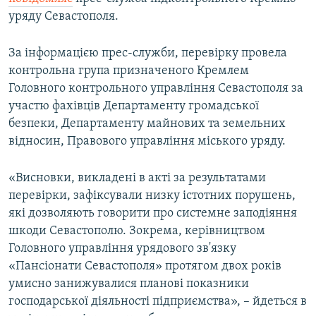
ВІДЕОУРОКИ «ELIFBE»
уряду Севастополя.
Русский
СВІДЧЕННЯ ОКУПАЦІЇ
Qırımtatar
За інформацією прес-служби, перевірку провела
УКРАЇНСЬКА ПРОБЛЕМА КРИМУ
контрольна група призначеного Кремлем
Головного контрольного управління Севастополя за
ДОЛУЧАЙСЯ!
ІНФОГРАФІКА
участю фахівців Департаменту громадської
безпеки, Департаменту майнових та земельних
відносин, Правового управління міського уряду.
Усі сайти RFE/RL
«Висновки, викладені в акті за результатами
перевірки, зафіксували низку істотних порушень,
які дозволяють говорити про системне заподіяння
шкоди Севастополю. Зокрема, керівництвом
Головного управління урядового зв'язку
«Пансіонати Севастополя» протягом двох років
умисно занижувалися планові показники
господарської діяльності підприємства», – йдеться в