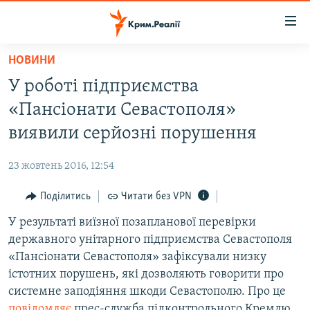
Доступність
посилання
Перейти
НОВИНИ
до
НОВИНИ
У роботі підприємства
основного
ВОДА.КРИМ
матеріалу
«Пансіонати Севастополя»
ВІДЕО ТА ФОТО
Перейти
виявили серйозні порушення
до
ПОЛІТИКА
основної
23 жовтень 2016, 12:54
БЛОГИ
навігації
Перейти
Поділитись
Читати без VPN
ПОГЛЯД
до
У результаті виїзної позапланової перевірки
ІНТЕРВ'Ю
пошуку
державного унітарного підприємства Севастополя
ВСЕ ЗА ДЕНЬ
«Пансіонати Севастополя» зафіксували низку
СПЕЦПРОЕКТИ
істотних порушень, які дозволяють говорити про
системне заподіяння шкоди Севастополю. Про це
ЯК ОБІЙТИ БЛОКУВАННЯ
ДЕПОРТАЦІЯ
повідомляє
прес-служба підконтрольного Кремлю