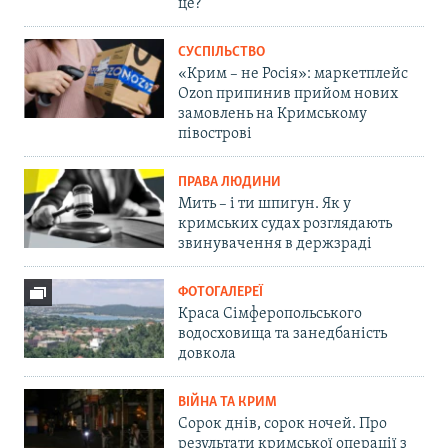
це?
СУСПІЛЬСТВО
«Крим – не Росія»: маркетплейс
Ozon припинив прийом нових
замовлень на Кримському
півострові
ПРАВА ЛЮДИНИ
Мить – і ти шпигун. Як у
кримських судах розглядають
звинувачення в держзраді
ФОТОГАЛЕРЕЇ
Краса Сімферопольського
водосховища та занедбаність
довкола
ВІЙНА ТА КРИМ
Сорок днів, сорок ночей. Про
результати кримської операції з