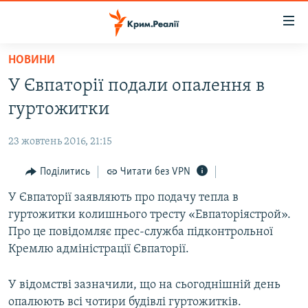
Доступність
посилання
Перейти
НОВИНИ
до
НОВИНИ
У Євпаторії подали опалення в
основного
ВОДА.КРИМ
матеріалу
гуртожитки
ВІДЕО ТА ФОТО
Перейти
до
23 жовтень 2016, 21:15
ПОЛІТИКА
основної
БЛОГИ
Поділитись
Читати без VPN
навігації
Перейти
ПОГЛЯД
У Євпаторії заявляють про подачу тепла в
до
гуртожитки колишнього тресту «Евпаторіястрой».
ІНТЕРВ'Ю
пошуку
Про це повідомляє прес-служба підконтрольної
ВСЕ ЗА ДЕНЬ
Кремлю адміністрації Євпаторії.
СПЕЦПРОЕКТИ
У відомстві зазначили, що на сьогоднішній день
ЯК ОБІЙТИ БЛОКУВАННЯ
ДЕПОРТАЦІЯ
опалюють всі чотири будівлі гуртожитків.