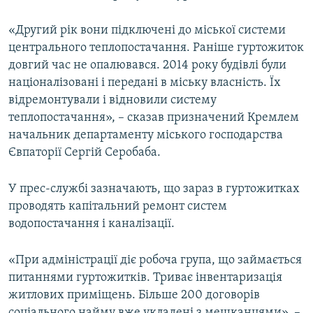
ВІДЕОУРОКИ «ELIFBE»
Русский
«Другий рік вони підключені до міської системи
СВІДЧЕННЯ ОКУПАЦІЇ
центрального теплопостачання. Раніше гуртожиток
Qırımtatar
УКРАЇНСЬКА ПРОБЛЕМА КРИМУ
довгий час не опалювався. 2014 року будівлі були
націоналізовані і передані в міську власність. Їх
ДОЛУЧАЙСЯ!
ІНФОГРАФІКА
відремонтували і відновили систему
теплопостачання», – сказав призначений Кремлем
начальник департаменту міського господарства
Євпаторії Сергій Серобаба.
Усі сайти RFE/RL
У прес-службі зазначають, що зараз в гуртожитках
проводять капітальний ремонт систем
водопостачання і каналізації.
«При адміністрації діє робоча група, що займається
питаннями гуртожитків. Триває інвентаризація
житлових приміщень. Більше 200 договорів
соціального найму вже укладені з мешканцями», –