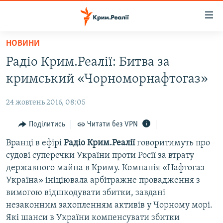
Доступність
посилання
Перейти
НОВИНИ
до
НОВИНИ
Радіо Крим.Реалії: Битва за
основного
ВОДА.КРИМ
матеріалу
кримський «Чорноморнафтогаз»
ВІДЕО ТА ФОТО
Перейти
до
24 жовтень 2016, 08:05
ПОЛІТИКА
основної
БЛОГИ
Поділитись
Читати без VPN
навігації
Перейти
ПОГЛЯД
Вранці в ефірі
Радіо Крим.Реалії
говоритимуть про
до
судові суперечки України проти Росії за втрату
ІНТЕРВ'Ю
пошуку
державного майна в Криму. Компанія «Нафтогаз
ВСЕ ЗА ДЕНЬ
Україна» ініціювала арбітражне провадження з
вимогою відшкодувати збитки, завдані
СПЕЦПРОЕКТИ
незаконним захопленням активів у Чорному морі.
ЯК ОБІЙТИ БЛОКУВАННЯ
ДЕПОРТАЦІЯ
Які шанси в України компенсувати збитки