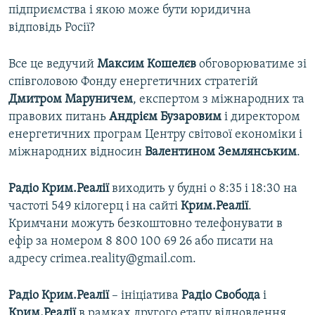
підприємства і якою може бути юридична
ВІДЕОУРОКИ «ELIFBE»
Русский
відповідь Росії?
СВІДЧЕННЯ ОКУПАЦІЇ
Qırımtatar
Все це ведучий
Максим Кошелєв
обговорюватиме зі
УКРАЇНСЬКА ПРОБЛЕМА КРИМУ
співголовою Фонду енергетичних стратегій
ДОЛУЧАЙСЯ!
ІНФОГРАФІКА
Дмитром Маруничем
, експертом з міжнародних та
правових питань
Андрієм Бузаровим
і директором
енергетичних програм Центру світової економіки і
міжнародних відносин
Валентином Землянським
.
Усі сайти RFE/RL
Радіо Крим.Реалії
виходить у будні о 8:35 і 18:30 на
частоті 549 кілогерц і на сайті
Крим.Реалії
.
Кримчани можуть безкоштовно телефонувати в
ефір за номером 8 800 100 69 26 або писати на
адресу crimea.reality@gmail.com.
Радіо Крим.Реалії
– ініціатива
Радіо Свобода
і
Крим.Реалії
в рамках другого етапу відновлення