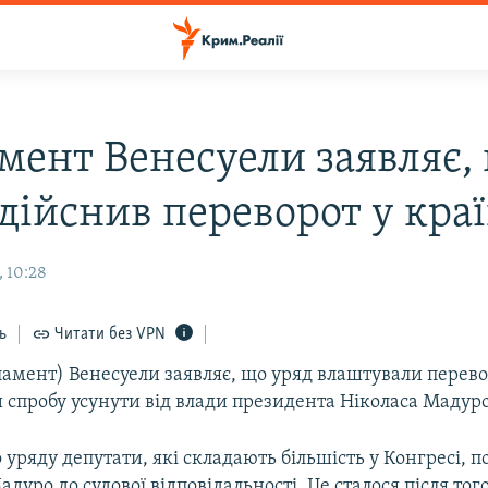
мент Венесуели заявляє,
дійснив переворот у краї
, 10:28
ь
Читати без VPN
ламент) Венесуели заявляє, що уряд влаштували перево
 спробу усунути від влади президента Ніколаса Мадуро
 уряду депутати, які складають більшість у Конгресі, п
дуро до судової відповідальності. Це сталося після тог