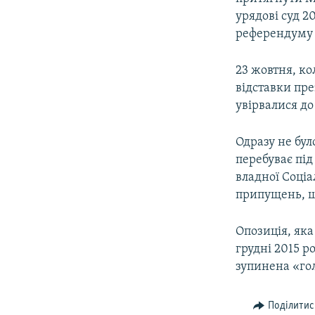
ВІДЕОУРОКИ «ELIFBE»
урядові суд 2
СВІДЧЕННЯ ОКУПАЦІЇ
референдуму 
УКРАЇНСЬКА ПРОБЛЕМА КРИМУ
23 жовтня, ко
ІНФОГРАФІКА
відставки пр
увірвалися д
Одразу не бул
перебуває пі
владної Соціа
припущень, щ
Опозиція, яка
грудні 2015 р
зупинена «го
Поділитис