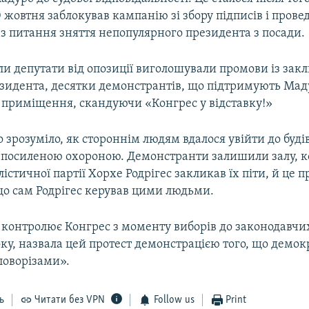
0 жовтня заблокував кампанію зі збору підписів і пров
з питання зняття непопулярного президента з посади.
ли депутати від опозиції виголошували промови із зак
езидента, десятки демонстрантів, що підтримують Мад
о приміщення, скандуючи «Конгрес у відставку!»
о зрозуміло, як стороннім людям вдалося увійти до будів
д посиленою охороною. Демонстранти залишили залу, к
лістичної партії Хорхе Родрігес закликав їх піти, й це 
о сам Родрігес керував цими людьми.
 контролює Конгрес з моменту виборів до законодавчих
оку, назвала цей протест демонстрацією того, що демокр
ловорізами».
ь
Читати без VPN
Follow us
Print