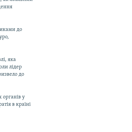
едення
ликами до
уро,
лі, яка
оли лідер
призвело до
 органів у
атія в країні