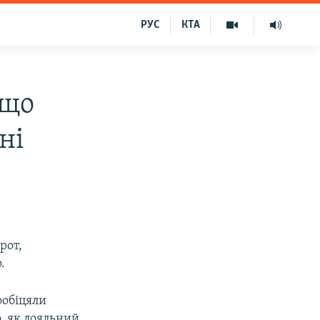
РУС
КТА
 що
ні
рот,
.
ообіцяли
о, як лояльний