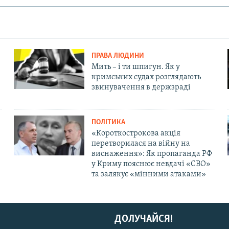
ПРАВА ЛЮДИНИ
Мить – і ти шпигун. Як у
кримських судах розглядають
звинувачення в держзраді
ПОЛІТИКА
«Короткострокова акція
перетворилася на війну на
виснаження»: Як пропаганда РФ
у Криму пояснює невдачі «СВО»
та залякує «мінними атаками»
ДОЛУЧАЙСЯ!