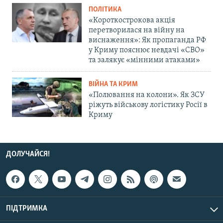
ПОЛІТИКА
«Короткострокова акція
перетворилася на війну на
виснаження»: Як пропаганда РФ
у Криму пояснює невдачі «СВО»
та залякує «мінними атаками»
ВІЙНА ТА КРИМ
«Полювання на колони». Як ЗСУ
ріжуть військову логістику Росії в
Криму
ДОЛУЧАЙСЯ!
ПІДТРИМКА