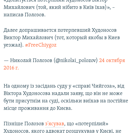
«Допитується потерпілий Худоносов Віктор
ВІДЕОУРОКИ «ELIFBE»
Михайлович (той, який нібито в Київ їхав)», –
Русский
написав Полозов.
СВІДЧЕННЯ ОКУПАЦІЇ
Qırımtatar
УКРАЇНСЬКА ПРОБЛЕМА КРИМУ
Далее допрашивается потерпевший Худоносов
ДОЛУЧАЙСЯ!
Виктор Михайлович (тот, который якобы в Киев
ІНФОГРАФІКА
уезжал).
#FreeChiygoz
— Николай Полозов (@nikolai_polozov)
24 октября
Усі сайти RFE/RL
2016 г.
На одному із засідань суду у «справі Чийгоза», від
Віктора Худоносова надали заяву, що він не може
бути присутнім на суді, оскільки виїхав на постійне
місце проживання до Києва.
Пізніше Полозов
з'ясував
, що «потерпілий»
Худоносов, якого адвокат розшукував у Києві, не