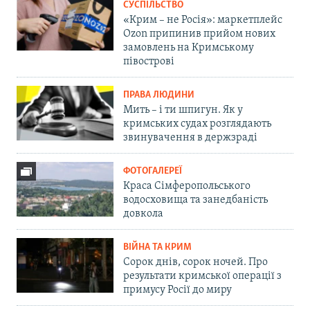
СУСПІЛЬСТВО
«Крим – не Росія»: маркетплейс
Ozon припинив прийом нових
замовлень на Кримському
півострові
ПРАВА ЛЮДИНИ
Мить – і ти шпигун. Як у
кримських судах розглядають
звинувачення в держзраді
ФОТОГАЛЕРЕЇ
Краса Сімферопольського
водосховища та занедбаність
довкола
ВІЙНА ТА КРИМ
Сорок днів, сорок ночей. Про
результати кримської операції з
примусу Росії до миру