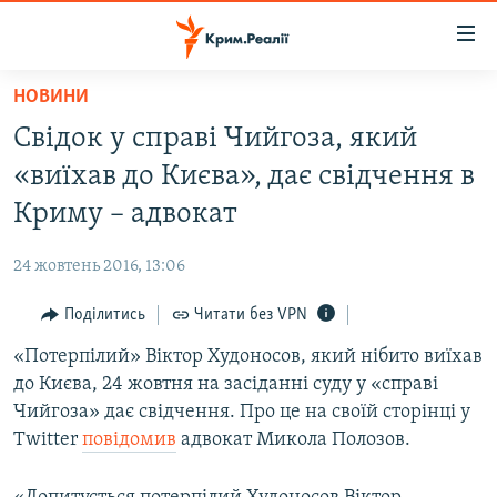
Доступність
посилання
Перейти
НОВИНИ
до
НОВИНИ
Свідок у справі Чийгоза, який
основного
ВОДА.КРИМ
матеріалу
«виїхав до Києва», дає свідчення в
ВІДЕО ТА ФОТО
Перейти
Криму – адвокат
до
ПОЛІТИКА
основної
24 жовтень 2016, 13:06
БЛОГИ
навігації
Перейти
Поділитись
Читати без VPN
ПОГЛЯД
до
«Потерпілий» Віктор Худоносов, який нібито виїхав
ІНТЕРВ'Ю
пошуку
до Києва, 24 жовтня на засіданні суду у «справі
ВСЕ ЗА ДЕНЬ
Чийгоза» дає свідчення. Про це на своїй сторінці у
СПЕЦПРОЕКТИ
Twitter
повідомив
адвокат Микола Полозов.
ЯК ОБІЙТИ БЛОКУВАННЯ
ДЕПОРТАЦІЯ