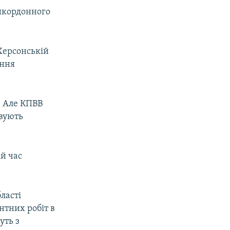
икордонного
Херсонській
ення
. Але КПВВ
овують
ій час
ласті
нтних робіт в
уть з