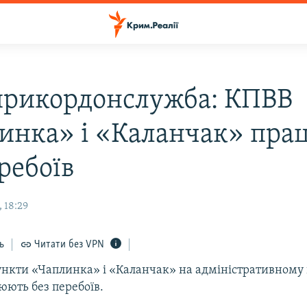
рикордонслужба: КПВВ
инка» і «Каланчак» пра
ребоїв
 18:29
ь
Читати без VPN
ункти «Чаплинка» і «Каланчак» на адміністративному 
ють без перебоїв.