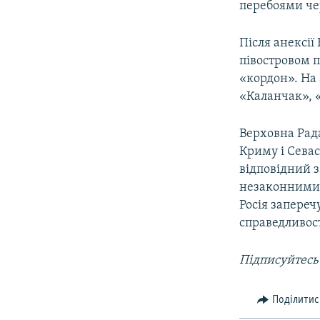
перебоями че
Після анексії
півостровом 
«кордон». На
«Каланчак», 
Верховна Рада
Криму і Севас
відповідний з
незаконними і
Росія запереч
справедливост
Підписуйтесь
Поділитис