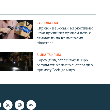
СУСПІЛЬСТВО
«Крим – не Росія»: маркетплейс
Ozon припинив прийом нових
замовлень на Кримському
півострові
ВІЙНА ТА КРИМ
Сорок днів, сорок ночей. Про
результати кримської операції з
примусу Росії до миру