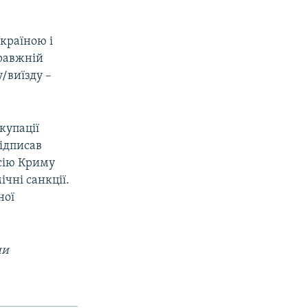
країною і
правжній
/виїзду –
купації
підписав
ксію Криму
ічні санкції.
ної
ни