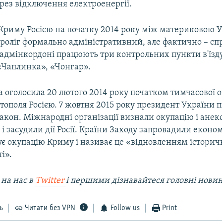
рез відключення електроенергії.
 Криму Росією на початку 2014 року між материковою У
проліг формально адміністративний, але фактично – с
 адмінкордоні працюють три контрольних пункти в'їзду
«Чаплинка», «Чонгар».
 оголосила 20 лютого 2014 року початком тимчасової о
тополя Росією. 7 жовтня 2015 року президент України 
акон. Міжнародні організації визнали окупацію і ане
 засудили дії Росії. Країни Заходу запровадили економ
ує окупацію Криму і називає це «відновленням історич
і».
 на наc в
Twitter
і першими дізнавайтеся головні нови
ь
Читати без VPN
Follow us
Print