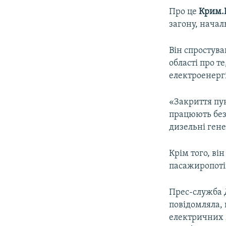
ВІДЕОУРОКИ «ELIFBE»
Про це
Крим.Р
СВІДЧЕННЯ ОКУПАЦІЇ
загону, нача
УКРАЇНСЬКА ПРОБЛЕМА КРИМУ
Він спростув
ІНФОГРАФІКА
області про 
електроенергі
«Закриття пун
працюють без 
дизельні гене
Крім того, ві
пасажиропотік
Прес-служба 
повідомляла, 
електричних 