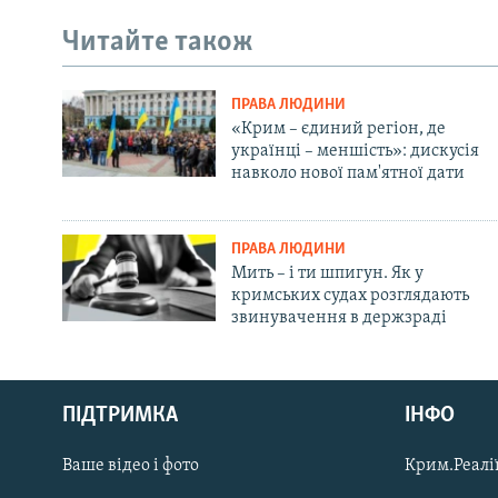
Читайте також
ПРАВА ЛЮДИНИ
«Крим – єдиний регіон, де
українці – меншість»: дискусія
навколо нової пам'ятної дати
ПРАВА ЛЮДИНИ
Мить – і ти шпигун. Як у
кримських судах розглядають
звинувачення в держзраді
Русский
Qırımtatar
ПІДТРИМКА
ІНФО
Ваше відео і фото
Крим.Реалії
ДОЛУЧАЙСЯ!