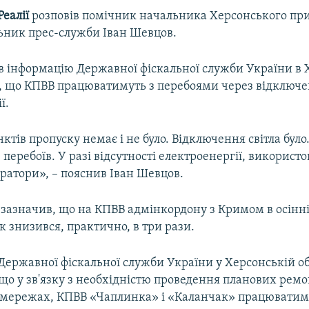
еалії
розповів помічник начальника Херсонського пр
льник прес-служби Іван Шевцов.
ав інформацію Державної фіскальної служби України в 
те, що КПВВ працюватимуть з перебоями через відключ
ї.
ктів пропуску немає і не було. Відключення світла було
перебоїв. У разі відсутності електроенергії, використ
ратори», – пояснив Іван Шевцов.
н зазначив, що на КПВВ адмінкордону з Кримом в осінн
 знизився, практично, в три рази.
Державної фіскальної служби України у Херсонській об
що у зв'язку з необхідністю проведення планових ремо
мережах, КПВВ «Чаплинка» і «Каланчак» працюватим