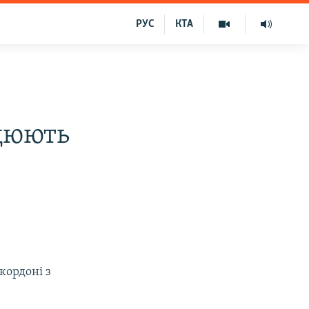
РУС
КТА
цюють
кордоні з