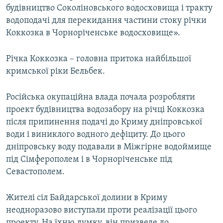
будівництво Соколіновського водосховища і тракту
ВІДЕОУРОКИ «ELIFBE»
Русский
водоподачі для перекидання частини стоку річки
СВІДЧЕННЯ ОКУПАЦІЇ
Коккозка в Чорноріченське водосховище».
Qırımtatar
УКРАЇНСЬКА ПРОБЛЕМА КРИМУ
Річка Коккозка – головна притока найбільшої
ДОЛУЧАЙСЯ!
ІНФОГРАФІКА
кримської ріки Бельбек.
Російська окупаційна влада почала розробляти
Усі сайти RFE/RL
проект будівництва водозабору на річці Коккозка
після припинення подачі до Криму дніпровської
води і виниклого водного дефіциту. До цього
дніпровську воду подавали в Міжгірне водоймище
під Сімферополем і в Чорноріченське під
Севастополем.
Жителі сіл Байдарської долини в Криму
неодноразово виступали проти реалізації цього
проекту. На їхню думку, він призведе до