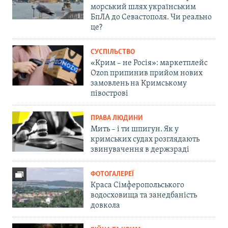
морський шлях українським
БпЛА до Севастополя. Чи реально
це?
СУСПІЛЬСТВО
«Крим – не Росія»: маркетплейс
Ozon припинив прийом нових
замовлень на Кримському
півострові
ПРАВА ЛЮДИНИ
Мить – і ти шпигун. Як у
кримських судах розглядають
звинувачення в держзраді
ФОТОГАЛЕРЕЇ
Краса Сімферопольського
водосховища та занедбаність
довкола