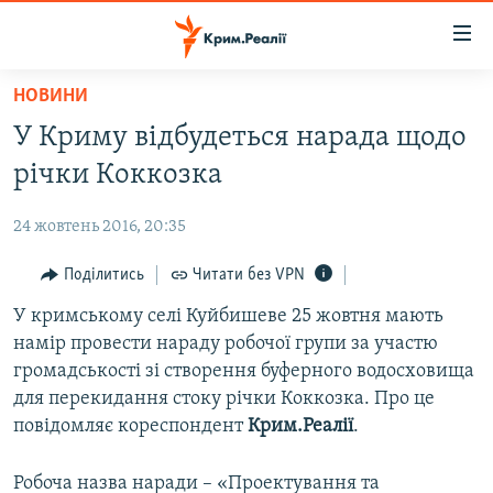
Доступність
посилання
Перейти
НОВИНИ
до
НОВИНИ
У Криму відбудеться нарада щодо
основного
ВОДА.КРИМ
матеріалу
річки Коккозка
ВІДЕО ТА ФОТО
Перейти
до
24 жовтень 2016, 20:35
ПОЛІТИКА
основної
БЛОГИ
Поділитись
Читати без VPN
навігації
Перейти
ПОГЛЯД
У кримському селі Куйбишеве 25 жовтня мають
до
намір провести нараду робочої групи за участю
ІНТЕРВ'Ю
пошуку
громадськості зі створення буферного водосховища
ВСЕ ЗА ДЕНЬ
для перекидання стоку річки Коккозка. Про це
повідомляє кореспондент
Крим.Реалії
.
СПЕЦПРОЕКТИ
ЯК ОБІЙТИ БЛОКУВАННЯ
ДЕПОРТАЦІЯ
Робоча назва наради – «Проектування та