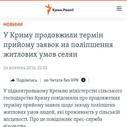
Доступність
посилання
Перейти
НОВИНИ
до
НОВИНИ
У Криму продовжили термін
основного
ВОДА.КРИМ
матеріалу
прийому заявок на поліпшення
ВІДЕО ТА ФОТО
Перейти
житлових умов селян
до
ПОЛІТИКА
основної
24 жовтень 2016, 22:32
БЛОГИ
навігації
Перейти
Поділитись
Читати без VPN
ПОГЛЯД
до
У підконтрольному Кремлю міністерстві сільського
ІНТЕРВ'Ю
пошуку
господарства Криму повідомили про продовження
ВСЕ ЗА ДЕНЬ
терміну прийому заявок щодо заходу поліпшень
СПЕЦПРОЕКТИ
житлових умов людей, які проживають у сільській
місцевості. Про це повідомляє прес-служба
ЯК ОБІЙТИ БЛОКУВАННЯ
ДЕПОРТАЦІЯ
відомства.