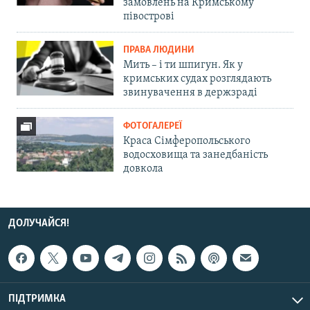
замовлень на Кримському
півострові
ПРАВА ЛЮДИНИ
Мить – і ти шпигун. Як у
кримських судах розглядають
звинувачення в держзраді
ФОТОГАЛЕРЕЇ
Краса Сімферопольського
водосховища та занедбаність
довкола
ДОЛУЧАЙСЯ!
ПІДТРИМКА