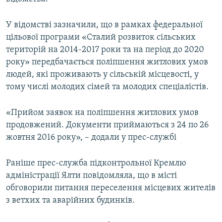
ВІДЕОУРОКИ «ELIFBE»
Русский
У відомстві зазначили, що в рамках федеральної
СВІДЧЕННЯ ОКУПАЦІЇ
Qırımtatar
цільової програми «Сталий розвиток сільських
УКРАЇНСЬКА ПРОБЛЕМА КРИМУ
територій на 2014-2017 роки та на період до 2020
року» передбачається поліпшення житлових умов
ДОЛУЧАЙСЯ!
ІНФОГРАФІКА
людей, які проживають у сільській місцевості, у
тому числі молодих сімей та молодих спеціалістів.
Усі сайти RFE/RL
«Прийом заявок на поліпшення житлових умов
продовжений. Документи приймаються з 24 по 26
жовтня 2016 року», – додали у прес-службі
Раніше прес-служба підконтрольної Кремлю
адміністрації Ялти повідомляла, що в місті
обговорили питання переселення місцевих жителів
з ветхих та аварійних будинків.