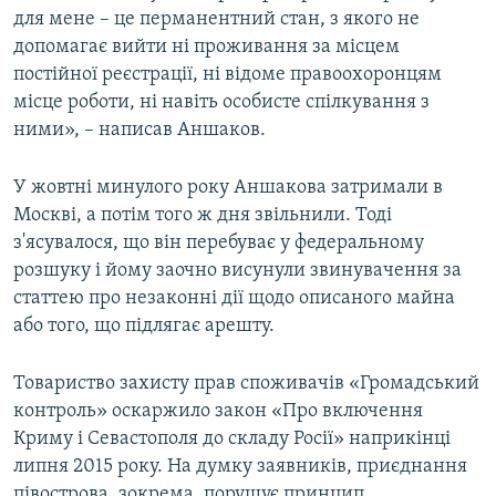
для мене – це перманентний стан, з якого не
допомагає вийти ні проживання за місцем
постійної реєстрації, ні відоме правоохоронцям
місце роботи, ні навіть особисте спілкування з
ними», – написав Аншаков.
У жовтні минулого року Аншакова затримали в
Москві, а потім того ж дня звільнили. Тоді
з'ясувалося, що він перебуває у федеральному
розшуку і йому заочно висунули звинувачення за
статтею про незаконні дії щодо описаного майна
або того, що підлягає арешту.
Товариство захисту прав споживачів «Громадський
контроль» оскаржило закон «Про включення
Криму і Севастополя до складу Росії» наприкінці
липня 2015 року. На думку заявників, приєднання
півострова, зокрема, порушує принцип