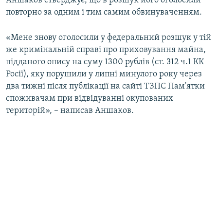
Аншаков стверджує, що в розшук його оголосили
ВІДЕОУРОКИ «ELIFBE»
повторно за одним і тим самим обвинуваченням.
Русский
СВІДЧЕННЯ ОКУПАЦІЇ
Qırımtatar
«Мене знову оголосили у федеральний розшук у тій
УКРАЇНСЬКА ПРОБЛЕМА КРИМУ
же кримінальній справі про приховування майна,
ДОЛУЧАЙСЯ!
підданого опису на суму 1300 рублів (ст. 312 ч.1 КК
ІНФОГРАФІКА
Росії), яку порушили у липні минулого року через
два тижні після публікації на сайті ТЗПС Пам'ятки
споживачам при відвідуванні окупованих
Усі сайти RFE/RL
територій», – написав Аншаков.