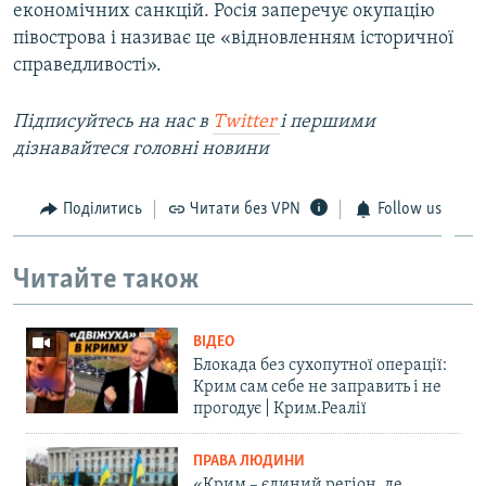
економічних санкцій. Росія заперечує окупацію
півострова і називає це «відновленням історичної
справедливості».
Підписуйтесь на наc в
Twitter
і першими
дізнавайтеся головні новини
Поділитись
Читати без VPN
Follow us
Читайте також
ВІДЕО
Блокада без сухопутної операції:
Крим сам себе не заправить і не
прогодує | Крим.Реалії
ПРАВА ЛЮДИНИ
«Крим – єдиний регіон, де