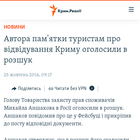
Доступність
посилання
Перейти
НОВИНИ
до
НОВИНИ
Автора пам'ятки туристам про
основного
ВОДА.КРИМ
матеріалу
відвідування Криму оголосили в
ВІДЕО ТА ФОТО
Перейти
розшук
до
ПОЛІТИКА
основної
25 жовтень 2016, 09:17
БЛОГИ
навігації
Перейти
Поділитись
Читати без VPN
ПОГЛЯД
до
Голову Товариства захисту прав споживачів
ІНТЕРВ'Ю
пошуку
Михайла Аншакова в Росії оголосили в розшук.
ВСЕ ЗА ДЕНЬ
Аншаков повідомив про це у Фейсбуці і прикріпив
СПЕЦПРОЕКТИ
до посту відповідні документи.
ЯК ОБІЙТИ БЛОКУВАННЯ
ДЕПОРТАЦІЯ