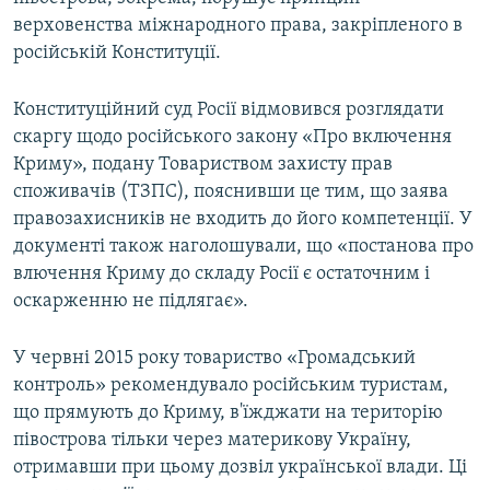
верховенства міжнародного права, закріпленого в
російській Конституції.
Конституційний суд Росії відмовився розглядати
скаргу щодо російського закону «Про включення
Криму», подану Товариством захисту прав
споживачів (ТЗПС), пояснивши це тим, що заява
правозахисників не входить до його компетенції. У
документі також наголошували, що «постанова про
влючення Криму до складу Росії є остаточним і
оскарженню не підлягає».
У червні 2015 року товариство «Громадський
контроль» рекомендувало російським туристам,
що прямують до Криму, в'їжджати на територію
півострова тільки через материкову Україну,
отримавши при цьому дозвіл української влади. Ці