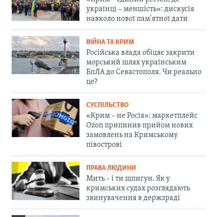
українці – меншість»: дискусія
навколо нової пам'ятної дати
ВІЙНА ТА КРИМ
Російська влада обіцяє закрити
морський шлях українським
БпЛА до Севастополя. Чи реально
це?
СУСПІЛЬСТВО
«Крим – не Росія»: маркетплейс
Ozon припинив прийом нових
замовлень на Кримському
півострові
ПРАВА ЛЮДИНИ
Мить – і ти шпигун. Як у
кримських судах розглядають
звинувачення в держзраді