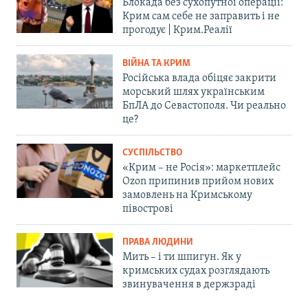
Блокада без сухопутної операції:
Крим сам себе не заправить і не
прогодує | Крим.Реалії
ВІЙНА ТА КРИМ
Російська влада обіцяє закрити
морський шлях українським
БпЛА до Севастополя. Чи реально
це?
СУСПІЛЬСТВО
«Крим – не Росія»: маркетплейс
Ozon припинив прийом нових
замовлень на Кримському
півострові
ПРАВА ЛЮДИНИ
Мить – і ти шпигун. Як у
кримських судах розглядають
звинувачення в держзраді