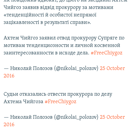
Як повідомив адвокат, до цього на засіданні Ахтем
ВІДЕОУРОКИ «ELIFBE»
Чийгоз заявив відвід прокурору за мотивами
Русский
«тенденційності й особистої непрямої
СВІДЧЕННЯ ОКУПАЦІЇ
Qırımtatar
зацікавленості в результаті справи».
УКРАЇНСЬКА ПРОБЛЕМА КРИМУ
ДОЛУЧАЙСЯ!
Ахтем Чийгоз заявил отвод прокурору Супряге по
ІНФОГРАФІКА
мотивам тенденциозности и личной косвенной
заинтересованности в исходе дела.
#FreeChiygoz
Усі сайти RFE/RL
— Николай Полозов (@nikolai_polozov)
25 October
2016
Судьи отказались отвести прокурора по делу
Ахтема Чийгоза
#FreeChiygoz
— Николай Полозов (@nikolai_polozov)
25 October
2016