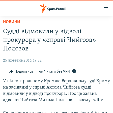
Доступність
посилання
Перейти
НОВИНИ
до
НОВИНИ
Судді відмовили у відводі
основного
ВОДА.КРИМ
матеріалу
прокурора у «справі Чийгоза» –
ВІДЕО ТА ФОТО
Перейти
Полозов
до
ПОЛІТИКА
основної
25 жовтень 2016, 19:32
БЛОГИ
навігації
Перейти
Поділитись
Читати без VPN
ПОГЛЯД
до
У підконтрольному Кремлю Верховному суді Криму
ІНТЕРВ'Ю
пошуку
на засіданні у справі Ахтема Чийгоза судді
ВСЕ ЗА ДЕНЬ
відмовили у відводі прокурора. Про це заявив
СПЕЦПРОЕКТИ
адвокат Чийгоза Микола Полозов в своєму twitter.
ЯК ОБІЙТИ БЛОКУВАННЯ
ДЕПОРТАЦІЯ