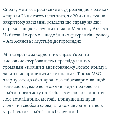
Справу Чийгоза російський суд розглядає в рамках
«справи 26 лютого» після того, як 20 липня суд на
закритому засіданні розділив цю справу на дві:
окремо – щодо заступника глави Меджлісу Ахтема
Чийгоза, і окремо – щодо інших фігурантів процесу
– Алі Асанова і Мустафи Дегерменджі.
Міністерство закордонних справ України
висловило стурбованість переслідуванням
громадян України в анексованому Росією Криму і
закликало припинити тиск на них. Також МЗС
звернулося до міжнародного співтовариства, щоб
воно застосувало всі можливі види правового і
політичного тиску на Росію з метою припинення
нею тоталітарних методів придушення прав
людини і свободи слова, а також звільнення всіх
українських політв’язнів і заручників.