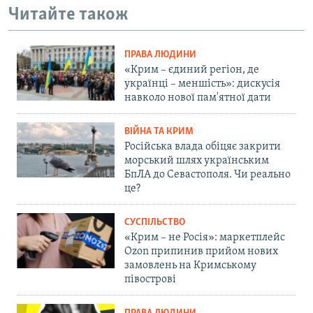
Читайте також
ПРАВА ЛЮДИНИ
«Крим – єдиний регіон, де
українці – меншість»: дискусія
навколо нової пам'ятної дати
ВІЙНА ТА КРИМ
Російська влада обіцяє закрити
морський шлях українським
БпЛА до Севастополя. Чи реально
це?
СУСПІЛЬСТВО
«Крим – не Росія»: маркетплейс
Ozon припинив прийом нових
замовлень на Кримському
півострові