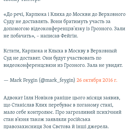
ВІДЕОУРОКИ «ELIFBE»
Русский
«До речі, Карпюка і Клиха до Москви до Верховного
СВІДЧЕННЯ ОКУПАЦІЇ
Qırımtatar
Суду не доставлять. Вони братимуть участь за
УКРАЇНСЬКА ПРОБЛЕМА КРИМУ
допомогою відеоконференцзв'язку із Грозного. Зали
не побачать», – написав Фейгін.
ДОЛУЧАЙСЯ!
ІНФОГРАФІКА
Кстати, Карпюка и Клыха в Москву в Верховный
Суд не доставят. Они будут участвовать по
Усі сайти RFE/RL
видеоконференцсвязи из Грозного. Зала не увидят.
— Mark Feygin (@mark_feygin)
26 октября 2016 г.
Адвокат Ілля Новіков раніше цього місяця заявив,
що Станіслав Клих перебуває в поганому стані,
мало себе контролює. Про загрозливий психічний
стан в’язня також заявляли російська
правозахисниця Зоя Свєтова й інші джерела.