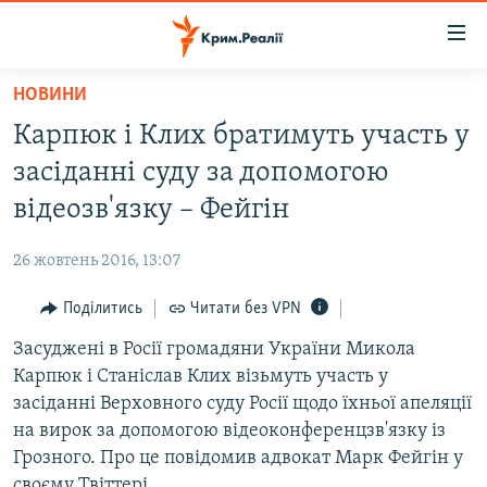
Доступність
посилання
Перейти
НОВИНИ
до
НОВИНИ
Карпюк і Клих братимуть участь у
основного
ВОДА.КРИМ
матеріалу
засіданні суду за допомогою
ВІДЕО ТА ФОТО
Перейти
відеозв'язку – Фейгін
до
ПОЛІТИКА
основної
26 жовтень 2016, 13:07
БЛОГИ
навігації
Перейти
Поділитись
Читати без VPN
ПОГЛЯД
до
Засуджені в Росії громадяни України Микола
ІНТЕРВ'Ю
пошуку
Карпюк і Станіслав Клих візьмуть участь у
ВСЕ ЗА ДЕНЬ
засіданні Верховного суду Росії щодо їхньої апеляції
СПЕЦПРОЕКТИ
на вирок за допомогою відеоконференцзв'язку із
Грозного. Про це повідомив адвокат Марк Фейгін у
ЯК ОБІЙТИ БЛОКУВАННЯ
ДЕПОРТАЦІЯ
своєму Твіттері.