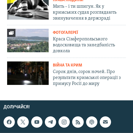
ПРАВА ЛЮДИНИ
Мить – і ти шпигун. Як у
кримських судах розглядають
звинувачення в держзраді
ФОТОГАЛЕРЕЇ
Краса Сімферопольського
водосховища та занедбаність
довкола
ВІЙНА ТА КРИМ
Сорок днів, сорок ночей. Про
результати кримської операції з
примусу Росії до миру
ДОЛУЧАЙСЯ!