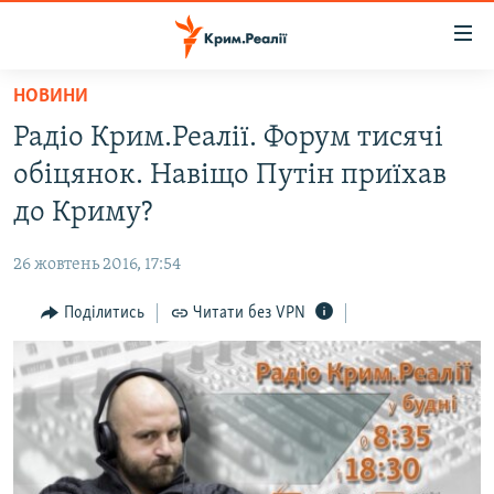
Доступність
посилання
Перейти
НОВИНИ
до
НОВИНИ
Радіо Крим.Реалії. Форум тисячі
основного
ВОДА.КРИМ
матеріалу
обіцянок. Навіщо Путін приїхав
ВІДЕО ТА ФОТО
Перейти
до Криму?
до
ПОЛІТИКА
основної
26 жовтень 2016, 17:54
БЛОГИ
навігації
Перейти
Поділитись
Читати без VPN
ПОГЛЯД
до
ІНТЕРВ'Ю
пошуку
ВСЕ ЗА ДЕНЬ
СПЕЦПРОЕКТИ
ЯК ОБІЙТИ БЛОКУВАННЯ
ДЕПОРТАЦІЯ