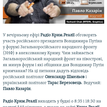
ВІДЕОУРОКИ «ELIFBE»
Русский
СВІДЧЕННЯ ОКУПАЦІЇ
Qırımtatar
УКРАЇНСЬКА ПРОБЛЕМА КРИМУ
ДОЛУЧАЙСЯ!
ІНФОГРАФІКА
У вечірньому ефірі
Радіо Крим.Реалії
обговорять
участь російського президента Володимира Путіна
у форумі Загальноросійського народного фронту
Усі сайти RFE/RL
(ЗНФ) в анексованому Криму. Чим займається
Загальноросійський народний фронт на півострові,
як минув форум і які обіцянки дав Володимир Путін
кримчанам? На ці питання дадуть відповідь
російський політолог
Олександр Шмельов
і
український політолог
Тарас Березовець
. Ведучий:
Павло Казарін
.
Радіо Крим.Реалії
виходить у будні о 8:35 і 18:30 на