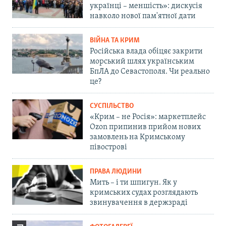
українці – меншість»: дискусія
навколо нової пам'ятної дати
ВІЙНА ТА КРИМ
Російська влада обіцяє закрити
морський шлях українським
БпЛА до Севастополя. Чи реально
це?
СУСПІЛЬСТВО
«Крим – не Росія»: маркетплейс
Ozon припинив прийом нових
замовлень на Кримському
півострові
ПРАВА ЛЮДИНИ
Мить – і ти шпигун. Як у
кримських судах розглядають
звинувачення в держзраді