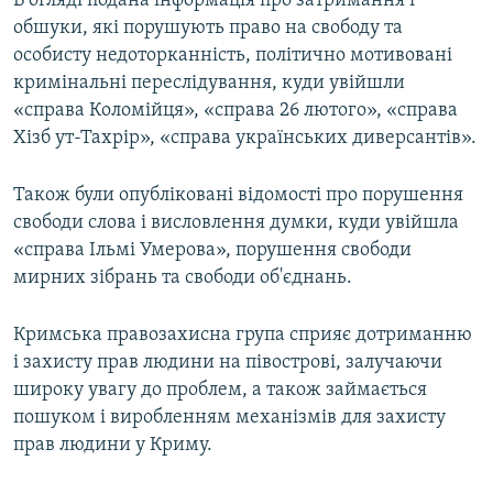
В огляді подана інформація про затримання і
ВІДЕОУРОКИ «ELIFBE»
обшуки, які порушують право на свободу та
Русский
особисту недоторканність, політично мотивовані
СВІДЧЕННЯ ОКУПАЦІЇ
Qırımtatar
кримінальні переслідування, куди увійшли
УКРАЇНСЬКА ПРОБЛЕМА КРИМУ
«справа Коломійця», «справа 26 лютого», «справа
Хізб ут-Тахрір», «справа українських диверсантів».
ДОЛУЧАЙСЯ!
ІНФОГРАФІКА
Також були опубліковані відомості про порушення
свободи слова і висловлення думки, куди увійшла
Усі сайти RFE/RL
«справа Ільмі Умерова», порушення свободи
мирних зібрань та свободи об'єднань.
Кримська правозахисна група сприяє дотриманню
і захисту прав людини на півострові, залучаючи
широку увагу до проблем, а також займається
пошуком і виробленням механізмів для захисту
прав людини у Криму.