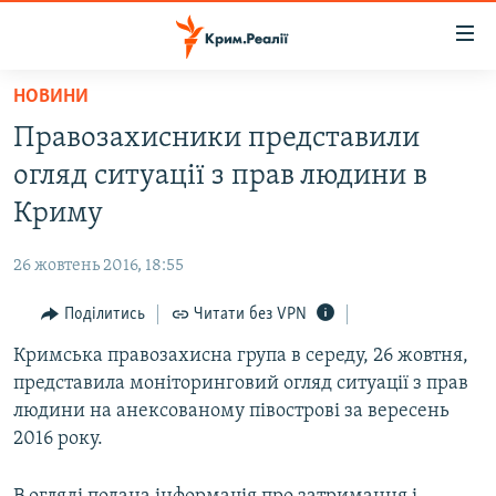
Доступність
посилання
Перейти
НОВИНИ
до
НОВИНИ
Правозахисники представили
основного
ВОДА.КРИМ
матеріалу
огляд ситуації з прав людини в
ВІДЕО ТА ФОТО
Перейти
Криму
до
ПОЛІТИКА
основної
26 жовтень 2016, 18:55
БЛОГИ
навігації
Перейти
Поділитись
Читати без VPN
ПОГЛЯД
до
Кримська правозахисна група в середу, 26 жовтня,
ІНТЕРВ'Ю
пошуку
представила моніторинговий огляд ситуації з прав
ВСЕ ЗА ДЕНЬ
людини на анексованому півострові за вересень
СПЕЦПРОЕКТИ
2016 року.
ЯК ОБІЙТИ БЛОКУВАННЯ
ДЕПОРТАЦІЯ