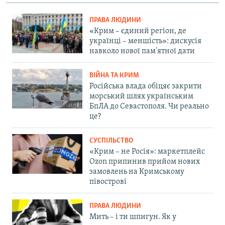
ПРАВА ЛЮДИНИ
«Крим – єдиний регіон, де
українці – меншість»: дискусія
навколо нової пам'ятної дати
ВІЙНА ТА КРИМ
Російська влада обіцяє закрити
морський шлях українським
БпЛА до Севастополя. Чи реально
це?
СУСПІЛЬСТВО
«Крим – не Росія»: маркетплейс
Ozon припинив прийом нових
замовлень на Кримському
півострові
ПРАВА ЛЮДИНИ
Мить – і ти шпигун. Як у