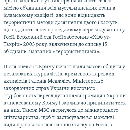
організації «Хізб ут-Тахрір» називають своєю
місією об'єднання всіх мусульманських країн в
ісламському халіфаті, але вони відкидають
терористичні методи досягнення цього і кажуть,
що піддаються несправедливому переслідуванню у
Росії. Верховний суд Росії заборонив «Хізб ут-
Тахрір» 2003 року, включивши до списку 15
об'єднань, названих «терористичними».
Після анексії в Криму почастішали масові обшуки у
незалежних журналістів, кримськотатарських
активістів і членів Меджлісу. Міністерство
закордонних справ України висловило
стурбованість переслідуваннями громадян України
в анексованому Криму і закликало припинити тиск
на них. Також МЗС звернулося до міжнародного
співтовариства, щоб ті застосували всі можливі
види правового і політичного тиску на Росію з