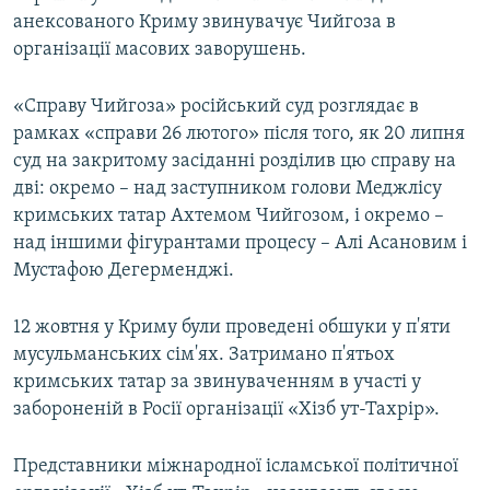
анексованого Криму звинувачує Чийгоза в
організації масових заворушень.
«Справу Чийгоза» російський суд розглядає в
рамках «справи 26 лютого» після того, як 20 липня
суд на закритому засіданні розділив цю справу на
дві: окремо – над заступником голови Меджлісу
кримських татар Ахтемом Чийгозом, і окремо –
над іншими фігурантами процесу – Алі Асановим і
Мустафою Дегерменджі.
12 жовтня у Криму були проведені обшуки у п'яти
мусульманських сім'ях. Затримано п'ятьох
кримських татар за звинуваченням в участі у
забороненій в Росії організації «Хізб ут-Тахрір».
Представники міжнародної ісламської політичної