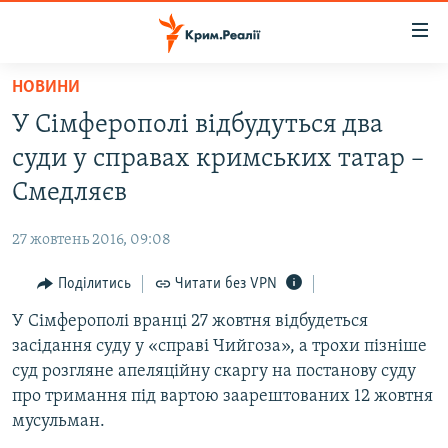
Доступність
посилання
Перейти
НОВИНИ
до
НОВИНИ
У Сімферополі відбудуться два
основного
ВОДА.КРИМ
матеріалу
суди у справах кримських татар –
ВІДЕО ТА ФОТО
Перейти
Смедляєв
до
ПОЛІТИКА
основної
27 жовтень 2016, 09:08
БЛОГИ
навігації
Перейти
Поділитись
Читати без VPN
ПОГЛЯД
до
У Сімферополі вранці 27 жовтня відбудеться
ІНТЕРВ'Ю
пошуку
засідання суду у «справі Чийгоза», а трохи пізніше
ВСЕ ЗА ДЕНЬ
суд розгляне апеляційну скаргу на постанову суду
СПЕЦПРОЕКТИ
про тримання під вартою заарештованих 12 жовтня
мусульман.
ЯК ОБІЙТИ БЛОКУВАННЯ
ДЕПОРТАЦІЯ