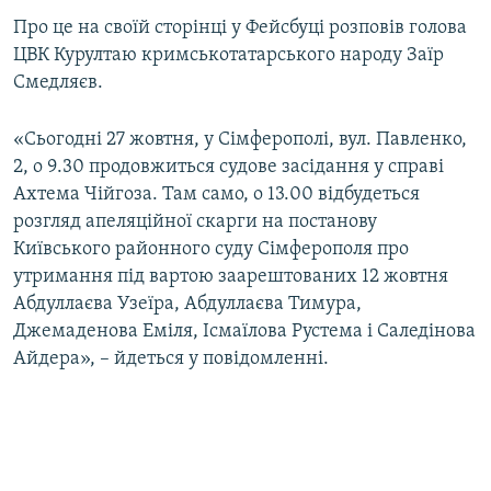
ВІДЕОУРОКИ «ELIFBE»
Про це на своїй сторінці у Фейсбуці розповів голова
Русский
ЦВК Курултаю кримськотатарського народу Заїр
СВІДЧЕННЯ ОКУПАЦІЇ
Qırımtatar
Смедляєв.
УКРАЇНСЬКА ПРОБЛЕМА КРИМУ
ДОЛУЧАЙСЯ!
«Сьогодні 27 жовтня, у Сімферополі, вул. Павленко,
ІНФОГРАФІКА
2, о 9.30 продовжиться судове засідання у справі
Ахтема Чійгоза. Там само, о 13.00 відбудеться
розгляд апеляційної скарги на постанову
Усі сайти RFE/RL
Київського районного суду Сімферополя про
утримання під вартою заарештованих 12 жовтня
Абдуллаєва Узеїра, Абдуллаєва Тимура,
Джемаденова Еміля, Ісмаїлова Рустема і Саледінова
Айдера», – йдеться у повідомленні.