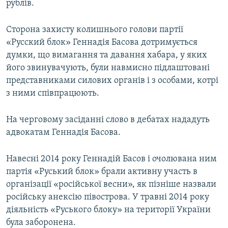
рублів.
Сторона захисту колишнього голови партії
«Русский блок» Геннадія Басова дотримується
думки, що вимагання та давання хабара, у яких
його звинувачують, були навмисно підлаштовані
представниками силових органів і з особами, котрі
з ними співпрацюють.
На черговому засіданні слово в дебатах нададуть
адвокатам Геннадія Басова.
Навесні 2014 року Геннадій Басов і очолювана ним
партія «Руський блок» брали активну участь в
організації «російської весни», як пізніше назвали
російську анексію півострова. У травні 2014 року
діяльність «Руського блоку» на території України
була заборонена.