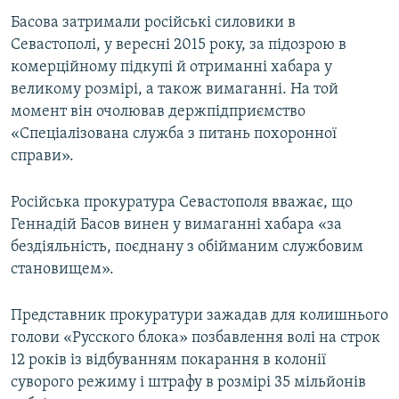
ВІДЕОУРОКИ «ELIFBE»
Басова затримали російські силовики в
Русский
Севастополі, у вересні 2015 року, за підозрою в
СВІДЧЕННЯ ОКУПАЦІЇ
Qırımtatar
комерційному підкупі й отриманні хабара у
УКРАЇНСЬКА ПРОБЛЕМА КРИМУ
великому розмірі, а також вимаганні. На той
момент він очолював держпідприємство
ДОЛУЧАЙСЯ!
ІНФОГРАФІКА
«Спеціалізована служба з питань похоронної
справи».
Усі сайти RFE/RL
Російська прокуратура Севастополя вважає, що
Геннадій Басов винен у вимаганні хабара «за
бездіяльність, поєднану з обійманим службовим
становищем».
Представник прокуратури зажадав для колишнього
голови «Русского блока» позбавлення волі на строк
12 років із відбуванням покарання в колонії
суворого режиму і штрафу в розмірі 35 мільйонів