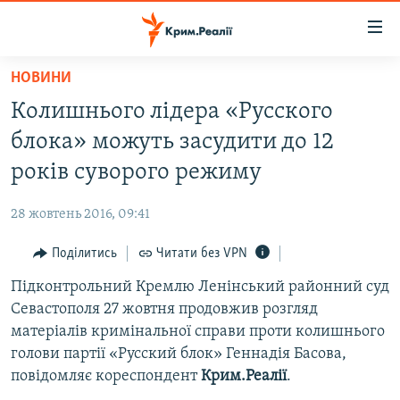
Доступність
посилання
Перейти
НОВИНИ
до
НОВИНИ
Колишнього лідера «Русского
основного
ВОДА.КРИМ
матеріалу
блока» можуть засудити до 12
ВІДЕО ТА ФОТО
Перейти
років суворого режиму
до
ПОЛІТИКА
основної
28 жовтень 2016, 09:41
БЛОГИ
навігації
Перейти
Поділитись
Читати без VPN
ПОГЛЯД
до
Підконтрольний Кремлю Ленінський районний суд
ІНТЕРВ'Ю
пошуку
Севастополя 27 жовтня продовжив розгляд
ВСЕ ЗА ДЕНЬ
матеріалів кримінальної справи проти колишнього
СПЕЦПРОЕКТИ
голови партії «Русский блок» Геннадія Басова,
повідомляє кореспондент
Крим.Реалії
.
ЯК ОБІЙТИ БЛОКУВАННЯ
ДЕПОРТАЦІЯ