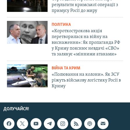
результати кримської операції з
примусу Росії до миру
ПОЛІТИКА
«Короткострокова акція
перетворилася на війну на
виснаження»: Як пропаганда РФ
у Криму пояснює невдачі «СВО»
та залякує «мінними атаками»
ВІЙНА ТА КРИМ
«Полювання на колони». Як ЗСУ
ріжуть військову логістику Росії в
Криму
ДОЛУЧАЙСЯ!