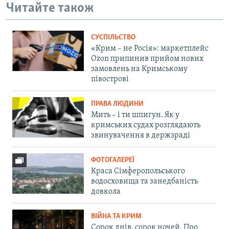
Читайте також
СУСПІЛЬСТВО
«Крим – не Росія»: маркетплейс
Ozon припинив прийом нових
замовлень на Кримському
півострові
ПРАВА ЛЮДИНИ
Мить – і ти шпигун. Як у
кримських судах розглядають
звинувачення в держзраді
ФОТОГАЛЕРЕЇ
Краса Сімферопольського
водосховища та занедбаність
довкола
ВІЙНА ТА КРИМ
Сорок днів, сорок ночей. Про