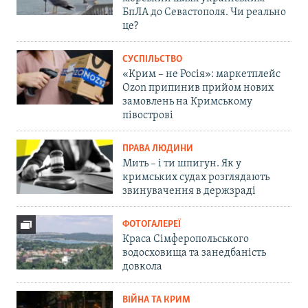
БпЛА до Севастополя. Чи реально
це?
СУСПІЛЬСТВО
«Крим – не Росія»: маркетплейс
Ozon припинив прийом нових
замовлень на Кримському
півострові
ПРАВА ЛЮДИНИ
Мить – і ти шпигун. Як у
кримських судах розглядають
звинувачення в держзраді
ФОТОГАЛЕРЕЇ
Краса Сімферопольського
водосховища та занедбаність
довкола
ВІЙНА ТА КРИМ