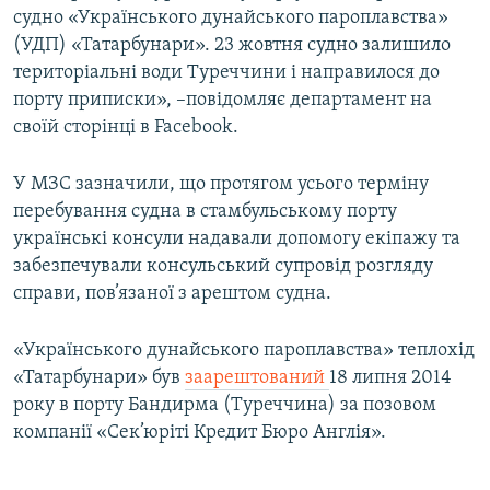
судно «Українського дунайського пароплавства»
ВІДЕОУРОКИ «ELIFBE»
Русский
(УДП) «Татарбунари». 23 жовтня судно залишило
СВІДЧЕННЯ ОКУПАЦІЇ
територіальні води Туреччини і направилося до
Qırımtatar
порту приписки», –повідомляє департамент на
УКРАЇНСЬКА ПРОБЛЕМА КРИМУ
своїй сторінці в Facebook.
ДОЛУЧАЙСЯ!
ІНФОГРАФІКА
У МЗС зазначили, що протягом усього терміну
перебування судна в стамбульському порту
українські консули надавали допомогу екіпажу та
Усі сайти RFE/RL
забезпечували консульський супровід розгляду
справи, пов’язаної з арештом судна.
«Українського дунайського пароплавства» теплохід
«Татарбунари» був
заарештований
18 липня 2014
року в порту Бандирма (Туреччина) за позовом
компанії «Сек’юріті Кредит Бюро Англія».