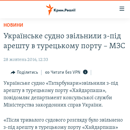
Доступність
посилання
Перейти
НОВИНИ
до
НОВИНИ
Українське судно звільнили з-під
основного
ВОДА.КРИМ
матеріалу
арешту в турецькому порту – МЗС
ВІДЕО ТА ФОТО
Перейти
до
28 жовтень 2016, 12:33
ПОЛІТИКА
основної
БЛОГИ
Поділитись
Читати без VPN
навігації
Перейти
ПОГЛЯД
Українське судно «Татарбунари»звільнили з-під
до
арешту в турецькому порту «Хайдарпаша»,
ІНТЕРВ'Ю
пошуку
повідомляє департамент консульської служби
ВСЕ ЗА ДЕНЬ
Міністерства закордонних справ України.
СПЕЦПРОЕКТИ
«Після тривалого судового розгляду було звільнено
ЯК ОБІЙТИ БЛОКУВАННЯ
ДЕПОРТАЦІЯ
з-під арешту в турецькому порту «Хайдарпаша»