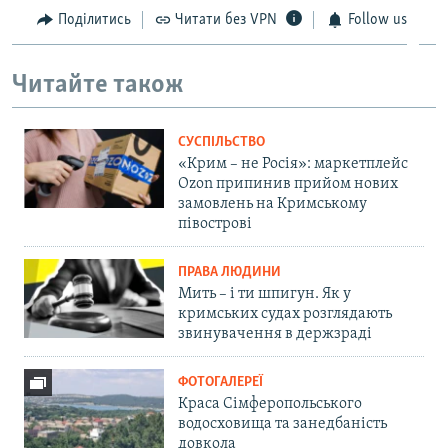
Поділитись
Читати без VPN
Follow us
Читайте також
СУСПІЛЬСТВО
«Крим – не Росія»: маркетплейс
Ozon припинив прийом нових
замовлень на Кримському
півострові
ПРАВА ЛЮДИНИ
Мить – і ти шпигун. Як у
кримських судах розглядають
звинувачення в держзраді
ФОТОГАЛЕРЕЇ
Краса Сімферопольського
водосховища та занедбаність
довкола