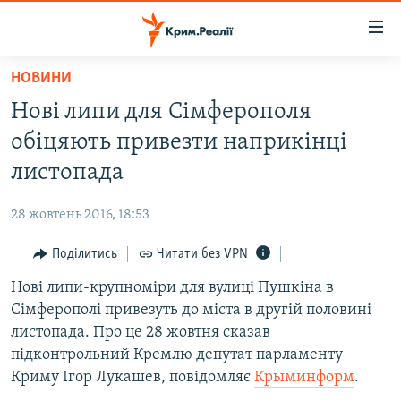
Доступність
посилання
Перейти
НОВИНИ
до
НОВИНИ
Нові липи для Сімферополя
основного
ВОДА.КРИМ
матеріалу
обіцяють привезти наприкінці
ВІДЕО ТА ФОТО
Перейти
листопада
до
ПОЛІТИКА
основної
28 жовтень 2016, 18:53
БЛОГИ
навігації
Перейти
Поділитись
Читати без VPN
ПОГЛЯД
до
Нові липи-крупноміри для вулиці Пушкіна в
ІНТЕРВ'Ю
пошуку
Сімферополі привезуть до міста в другій половині
ВСЕ ЗА ДЕНЬ
листопада. Про це 28 жовтня сказав
СПЕЦПРОЕКТИ
підконтрольний Кремлю депутат парламенту
Криму Ігор Лукашев, повідомляє
Крыминформ
.
ЯК ОБІЙТИ БЛОКУВАННЯ
ДЕПОРТАЦІЯ