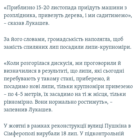
ВІДЕОУРОКИ «ELIFBE»
«Приблизно 15-20 листопада приїдуть машини з
Русский
розплідника, привезуть дерева, і ми садитимемо»,
СВІДЧЕННЯ ОКУПАЦІЇ
Qırımtatar
– сказав Лукашев.
УКРАЇНСЬКА ПРОБЛЕМА КРИМУ
ДОЛУЧАЙСЯ!
За його словами, громадськість наполягла, щоб
ІНФОГРАФІКА
замість спиляних лип посадили липи-крупноміри.
«Коли розгорілася дискусія, ми проговорили й
Усі сайти RFE/RL
визначилися в результаті, що липи, які сьогодні
перебувають у такому стані, приберемо, й
посадимо нові липи, тільки крупноміри привеземо
– по 4-5 метрів, їх засадимо на ті ж місця, тільки
рівномірно. Вони нормально ростимуть», –
запевнив Лукашев.
У жовтні в рамках реконструкції вулиці Пушкіна в
Сімферополі вирубали 18 лип. У підконтрольній