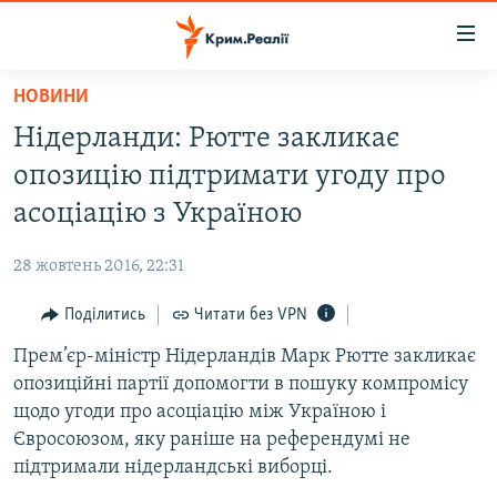
Доступність
посилання
Перейти
НОВИНИ
до
НОВИНИ
Нідерланди: Рютте закликає
основного
ВОДА.КРИМ
матеріалу
опозицію підтримати угоду про
ВІДЕО ТА ФОТО
Перейти
асоціацію з Україною
до
ПОЛІТИКА
основної
28 жовтень 2016, 22:31
БЛОГИ
навігації
Перейти
Поділитись
Читати без VPN
ПОГЛЯД
до
Прем’єр-міністр Нідерландів Марк Рютте закликає
ІНТЕРВ'Ю
пошуку
опозиційні партії допомогти в пошуку компромісу
ВСЕ ЗА ДЕНЬ
щодо угоди про асоціацію між Україною і
СПЕЦПРОЕКТИ
Євросоюзом, яку раніше на референдумі не
підтримали нідерландські виборці.
ЯК ОБІЙТИ БЛОКУВАННЯ
ДЕПОРТАЦІЯ