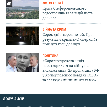
ФОТОГАЛЕРЕЇ
Краса Сімферопольського
водосховища та занедбаність
довкола
ВІЙНА ТА КРИМ
Сорок днів, сорок ночей. Про
результати кримської операції з
примусу Росії до миру
ПОЛІТИКА
«Короткострокова акція
перетворилася на війну на
виснаження»: Як пропаганда РФ
у Криму пояснює невдачі «СВО»
та залякує «мінними атаками»
ДОЛУЧАЙСЯ!