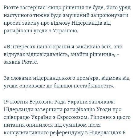
ВІДЕОУРОКИ «ELIFBE»
Рютте застерігає: якщо рішення не буде, його уряд
Русский
наступного тижня буде змушений запропонувати
СВІДЧЕННЯ ОКУПАЦІЇ
Qırımtatar
проект закону про відмову Нідерландів від
УКРАЇНСЬКА ПРОБЛЕМА КРИМУ
ратифікації угоди з Україною.
ДОЛУЧАЙСЯ!
ІНФОГРАФІКА
«В інтересах нашої країни я закликаю всіх, хто
відчуває відповідальність, знайти рішення», –
заявив Рютте.
Усі сайти RFE/RL
За словами нідерландського прем’єра, відмова від
угоди «призведе до більшої нестабільності».
19 жовтня Верховна Рада України закликала
Нідерланди завершити ратифікацію Угоди про
співпрацю України з Євросоюзом. Рішення з цього
питання опинилося під сумнівом після
консультативного референдуму в Нідерландах 6