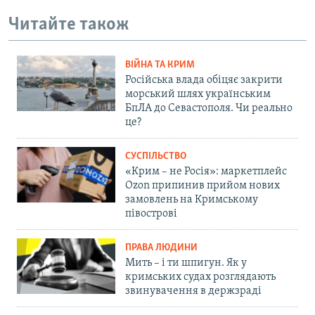
Читайте також
ВІЙНА ТА КРИМ
Російська влада обіцяє закрити
морський шлях українським
БпЛА до Севастополя. Чи реально
це?
СУСПІЛЬСТВО
«Крим – не Росія»: маркетплейс
Ozon припинив прийом нових
замовлень на Кримському
півострові
ПРАВА ЛЮДИНИ
Мить – і ти шпигун. Як у
кримських судах розглядають
звинувачення в держзраді