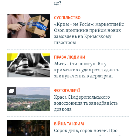
це?
СУСПІЛЬСТВО
«Крим – не Росія»: маркетплейс
Ozon припинив прийом нових
замовлень на Кримському
півострові
ПРАВА ЛЮДИНИ
Мить – і ти шпигун. Як у
кримських судах розглядають
звинувачення в держзраді
ФОТОГАЛЕРЕЇ
Краса Сімферопольського
водосховища та занедбаність
довкола
ВІЙНА ТА КРИМ
Сорок днів, сорок ночей. Про