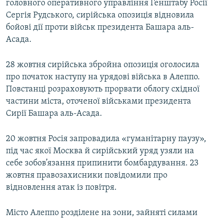
головного оперативного управління Генштабу Росії
Сергія Рудського, сирійська опозиція відновила
бойові дії проти військ президента Башара аль-
Асада.
28 жовтня сирійська збройна опозиція оголосила
про початок наступу на урядові війська в Алеппо.
Повстанці розраховують прорвати облогу східної
частини міста, оточеної військами президента
Сирії Башара аль-Асада.
20 жовтня Росія запровадила «гуманітарну паузу»,
під час якої Москва й сирійський уряд узяли на
себе зобов’язання припинити бомбардування. 23
жовтня правозахисники повідомили про
відновлення атак із повітря.
Місто Алеппо розділене на зони, зайняті силами