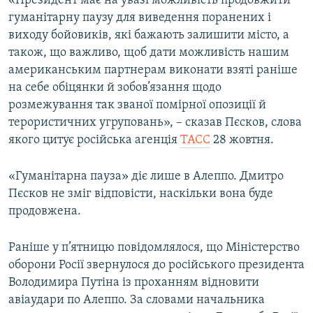
«Президент має на увазі можливість продовжити
ВІДЕОУРОКИ «ELIFBE»
гуманітарну паузу для виведення поранених і
Русский
виходу бойовиків, які бажають залишити місто, а
СВІДЧЕННЯ ОКУПАЦІЇ
Qırımtatar
також, що важливо, щоб дати можливість нашим
УКРАЇНСЬКА ПРОБЛЕМА КРИМУ
американським партнерам виконати взяті раніше
на себе обіцянки й зобов’язання щодо
ДОЛУЧАЙСЯ!
ІНФОГРАФІКА
розмежування так званої помірної опозиції й
терористичних угруповань», – сказав Пєсков, слова
якого цитує російська агенція
ТАСС
28 жовтня.
Усі сайти RFE/RL
«Гуманітарна пауза» діє лише в Алеппо. Дмитро
Пєсков не зміг відповісти, наскільки вона буде
продовжена.
Раніше у п’ятницю повідомлялося, що Міністерство
оборони Росії звернулося до російського президента
Володимира Путіна із проханням відновити
авіаудари по Алеппо. За словами начальника