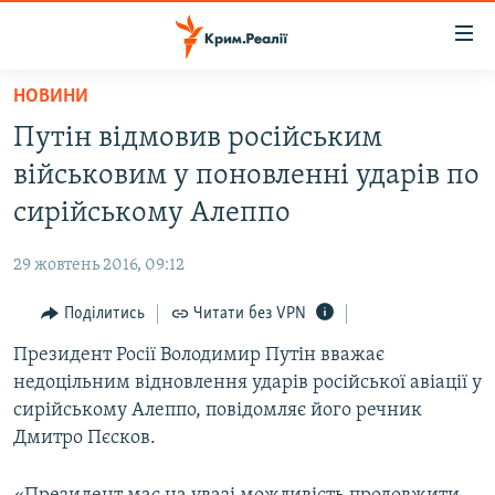
Доступність
посилання
Перейти
НОВИНИ
до
НОВИНИ
Путін відмовив російським
основного
ВОДА.КРИМ
матеріалу
військовим у поновленні ударів по
ВІДЕО ТА ФОТО
Перейти
сирійському Алеппо
до
ПОЛІТИКА
основної
29 жовтень 2016, 09:12
БЛОГИ
навігації
Перейти
Поділитись
Читати без VPN
ПОГЛЯД
до
Президент Росії Володимир Путін вважає
ІНТЕРВ'Ю
пошуку
недоцільним відновлення ударів російської авіації у
ВСЕ ЗА ДЕНЬ
сирійському Алеппо, повідомляє його речник
СПЕЦПРОЕКТИ
Дмитро Пєсков.
ЯК ОБІЙТИ БЛОКУВАННЯ
ДЕПОРТАЦІЯ