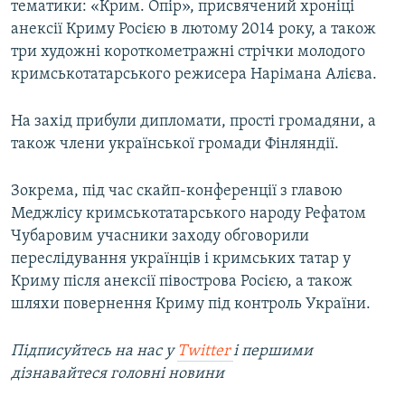
тематики: «Крим. Опір», присвячений хроніці
ВІДЕОУРОКИ «ELIFBE»
анексії Криму Росією в лютому 2014 року, а також
Русский
СВІДЧЕННЯ ОКУПАЦІЇ
три художні короткометражні стрічки молодого
Qırımtatar
кримськотатарського режисера Нарімана Алієва.
УКРАЇНСЬКА ПРОБЛЕМА КРИМУ
ДОЛУЧАЙСЯ!
ІНФОГРАФІКА
На захід прибули дипломати, прості громадяни, а
також члени української громади Фінляндії.
Зокрема, під час скайп-конференції з главою
Усі сайти RFE/RL
Меджлісу кримськотатарського народу Рефатом
Чубаровим учасники заходу обговорили
переслідування українців і кримських татар у
Криму після анексії півострова Росією, а також
шляхи повернення Криму під контроль України.
Підписуйтесь на наc у
Twitter
і першими
дізнавайтеся головні новини