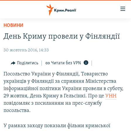
Доступність
посилання
Перейти
НОВИНИ
до
НОВИНИ
День Криму провели у Фінляндії
основного
ВОДА.КРИМ
матеріалу
30 жовтень 2016, 14:33
ВІДЕО ТА ФОТО
Перейти
до
ПОЛІТИКА
Поділитись
Читати без VPN
основної
БЛОГИ
Посольство України у Фінляндії, Товариство
навігації
українців у Фінляндії за сприяння Міністерства
Перейти
ПОГЛЯД
інформаційної політики України провели в суботу,
до
ІНТЕРВ'Ю
29 жовтня, День Криму в Гельсінкі. Про це
УНН
пошуку
повідомляє з посиланням на прес-службу
ВСЕ ЗА ДЕНЬ
посольства.
СПЕЦПРОЕКТИ
У рамках заходу показали фільми кримської
ЯК ОБІЙТИ БЛОКУВАННЯ
ДЕПОРТАЦІЯ