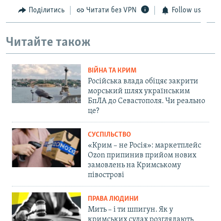
Поділитись
Читати без VPN
Follow us
Читайте також
ВІЙНА ТА КРИМ
Російська влада обіцяє закрити
морський шлях українським
БпЛА до Севастополя. Чи реально
це?
СУСПІЛЬСТВО
«Крим – не Росія»: маркетплейс
Ozon припинив прийом нових
замовлень на Кримському
півострові
ПРАВА ЛЮДИНИ
Мить – і ти шпигун. Як у
кримських судах розглядають