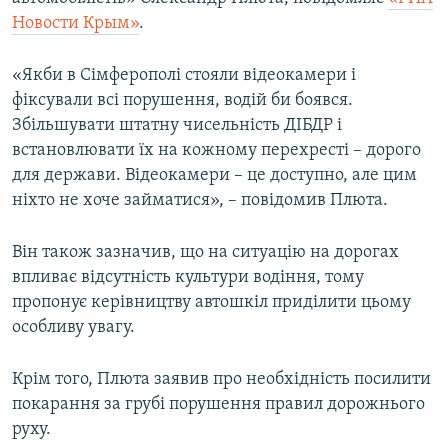
ВІДЕОУРОКИ «ELIFBE»
Новости Крым»
.
Русский
СВІДЧЕННЯ ОКУПАЦІЇ
Qırımtatar
«Якби в Сімферополі стояли відеокамери і
УКРАЇНСЬКА ПРОБЛЕМА КРИМУ
фіксували всі порушення, водій би боявся.
Збільшувати штатну чисельність ДІБДР і
ДОЛУЧАЙСЯ!
ІНФОГРАФІКА
встановлювати їх на кожному перехресті – дорого
для держави. Відеокамери – це доступно, але цим
ніхто не хоче займатися», – повідомив Плюта.
Усі сайти RFE/RL
Він також зазначив, що на ситуацію на дорогах
впливає відсутність культури водіння, тому
пропонує керівництву автошкіл приділити цьому
особливу увагу.
Крім того, Плюта заявив про необхідність посилити
покарання за грубі порушення правил дорожнього
руху.