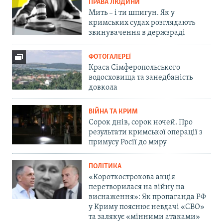
ПРАВА ЛЮДИНИ
Мить – і ти шпигун. Як у
кримських судах розглядають
звинувачення в держзраді
ФОТОГАЛЕРЕЇ
Краса Сімферопольського
водосховища та занедбаність
довкола
ВІЙНА ТА КРИМ
Сорок днів, сорок ночей. Про
результати кримської операції з
примусу Росії до миру
ПОЛІТИКА
«Короткострокова акція
перетворилася на війну на
виснаження»: Як пропаганда РФ
у Криму пояснює невдачі «СВО»
та залякує «мінними атаками»