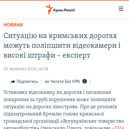
Доступність
посилання
Перейти
НОВИНИ
до
НОВИНИ
Ситуацію на кримських дорогах
основного
ВОДА.КРИМ
матеріалу
можуть поліпшити відеокамери і
ВІДЕО ТА ФОТО
Перейти
високі штрафи – експерт
до
ПОЛІТИКА
основної
30 жовтень 2016, 16:58
БЛОГИ
навігації
Перейти
Поділитись
Читати без VPN
ПОГЛЯД
до
Установка відеокамер на дорогах і посилення
ІНТЕРВ'Ю
пошуку
покарання за грубі порушення може поліпшити
ВСЕ ЗА ДЕНЬ
ситуацію на дорогах півострова. Про це розповів
СПЕЦПРОЕКТИ
підконтрольний Кремлю голова кримської
громадської організації «Всеукраїнське товариство
ЯК ОБІЙТИ БЛОКУВАННЯ
ДЕПОРТАЦІЯ
автомобілістів» Олександр Плюта, повідомляє
«РИА