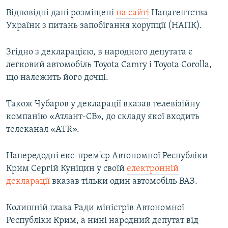
ВІДЕОУРОКИ «ELIFBE»
Відповідні дані розміщені
на сайті
Нацагентства
Русский
України з питань запобігання корупції (НАПК).
СВІДЧЕННЯ ОКУПАЦІЇ
Qırımtatar
УКРАЇНСЬКА ПРОБЛЕМА КРИМУ
Згідно з декларацією, в народного депутата є
ДОЛУЧАЙСЯ!
легковий автомобіль Toyota Camry і Toyota Corolla,
ІНФОГРАФІКА
що належить його дочці.
Також Чубаров у декларації вказав телевізійну
Усі сайти RFE/RL
компанію «Атлант-СВ», до складу якої входить
телеканал «АТR».
Напередодні екс-прем'єр Автономної Республіки
Крим Сергій Куніцин у своїй
електронній
декларації
вказав тільки один автомобіль ВАЗ.
Колишній глава Ради міністрів Автономної
Республіки Крим, а нині народний депутат від