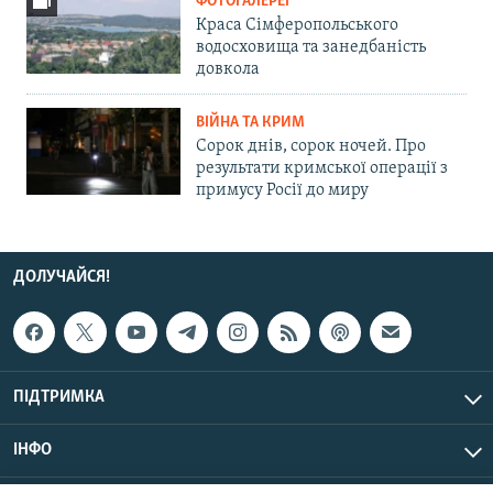
ФОТОГАЛЕРЕЇ
Краса Сімферопольського
водосховища та занедбаність
довкола
ВІЙНА ТА КРИМ
Сорок днів, сорок ночей. Про
результати кримської операції з
примусу Росії до миру
ДОЛУЧАЙСЯ!
ПІДТРИМКА
ІНФО