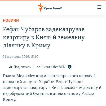
Доступність
посилання
Перейти
НОВИНИ
до
НОВИНИ
Рефат Чубаров задекларував
основного
ВОДА.КРИМ
матеріалу
квартиру в Києві й земельну
ВІДЕО ТА ФОТО
Перейти
ділянку в Криму
до
ПОЛІТИКА
основної
31 жовтень 2016, 15:10
БЛОГИ
навігації
Перейти
Поділитись
Читати без VPN
ПОГЛЯД
до
Голова Меджлісу кримськотатарського народу й
ІНТЕРВ'Ю
пошуку
народний депутат України Рефат Чубаров
ВСЕ ЗА ДЕНЬ
задекларував квартиру в Києві, земельну ділянку й
СПЕЦПРОЕКТИ
недобудований будинок в анексованому Росією
Криму.
ЯК ОБІЙТИ БЛОКУВАННЯ
ДЕПОРТАЦІЯ