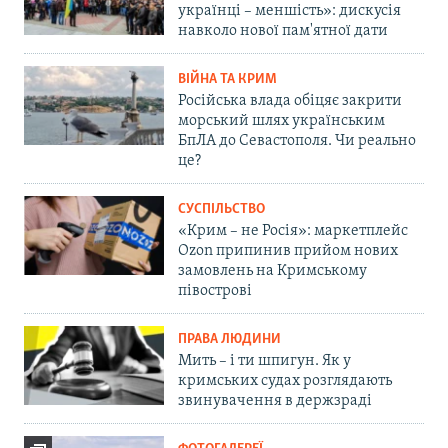
українці – меншість»: дискусія
навколо нової пам'ятної дати
ВІЙНА ТА КРИМ
Російська влада обіцяє закрити
морський шлях українським
БпЛА до Севастополя. Чи реально
це?
СУСПІЛЬСТВО
«Крим – не Росія»: маркетплейс
Ozon припинив прийом нових
замовлень на Кримському
півострові
ПРАВА ЛЮДИНИ
Мить – і ти шпигун. Як у
кримських судах розглядають
звинувачення в держзраді