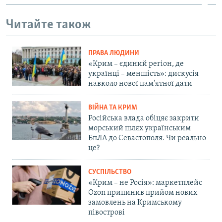
Читайте також
ПРАВА ЛЮДИНИ
«Крим – єдиний регіон, де
українці – меншість»: дискусія
навколо нової пам'ятної дати
ВІЙНА ТА КРИМ
Російська влада обіцяє закрити
морський шлях українським
БпЛА до Севастополя. Чи реально
це?
СУСПІЛЬСТВО
«Крим – не Росія»: маркетплейс
Ozon припинив прийом нових
замовлень на Кримському
півострові