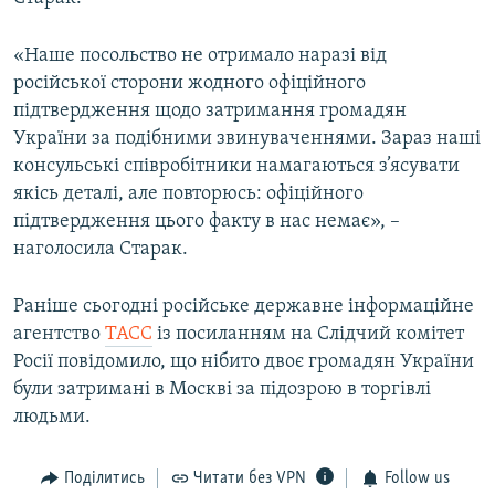
ВІДЕОУРОКИ «ELIFBE»
Русский
«Наше посольство не отримало наразі від
СВІДЧЕННЯ ОКУПАЦІЇ
Qırımtatar
російської сторони жодного офіційного
УКРАЇНСЬКА ПРОБЛЕМА КРИМУ
підтвердження щодо затримання громадян
України за подібними звинуваченнями. Зараз наші
ДОЛУЧАЙСЯ!
ІНФОГРАФІКА
консульські співробітники намагаються з’ясувати
якісь деталі, але повторюсь: офіційного
підтвердження цього факту в нас немає», –
Усі сайти RFE/RL
наголосила Старак.
Раніше сьогодні російське державне інформаційне
агентство
ТАСС
із посиланням на Слідчий комітет
Росії повідомило, що нібито двоє громадян України
були затримані в Москві за підозрою в торгівлі
людьми.
Поділитись
Читати без VPN
Follow us