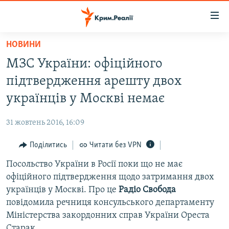
Доступність
посилання
Перейти
НОВИНИ
до
НОВИНИ
МЗС України: офіційного
основного
ВОДА.КРИМ
матеріалу
підтвердження арешту двох
ВІДЕО ТА ФОТО
Перейти
українців у Москві немає
до
ПОЛІТИКА
основної
31 жовтень 2016, 16:09
БЛОГИ
навігації
Перейти
Поділитись
Читати без VPN
ПОГЛЯД
до
Посольство України в Росії поки що не має
ІНТЕРВ'Ю
пошуку
офіційного підтвердження щодо затримання двох
ВСЕ ЗА ДЕНЬ
українців у Москві. Про це
Радіо Свобода
СПЕЦПРОЕКТИ
повідомила речниця консульського департаменту
Міністерства закордонних справ України Ореста
ЯК ОБІЙТИ БЛОКУВАННЯ
ДЕПОРТАЦІЯ
Старак.