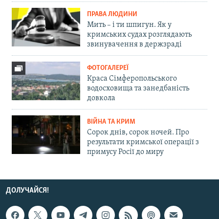
ПРАВА ЛЮДИНИ
Мить – і ти шпигун. Як у
кримських судах розглядають
звинувачення в держзраді
ФОТОГАЛЕРЕЇ
Краса Сімферопольського
водосховища та занедбаність
довкола
ВІЙНА ТА КРИМ
Сорок днів, сорок ночей. Про
результати кримської операції з
примусу Росії до миру
ДОЛУЧАЙСЯ!