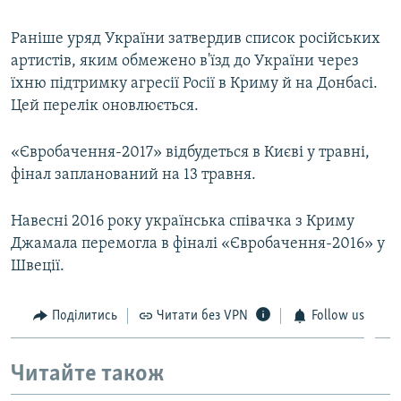
ВІДЕОУРОКИ «ELIFBE»
Русский
Раніше уряд України затвердив список російських
СВІДЧЕННЯ ОКУПАЦІЇ
артистів, яким обмежено в'їзд до України через
Qırımtatar
УКРАЇНСЬКА ПРОБЛЕМА КРИМУ
їхню підтримку агресії Росії в Криму й на Донбасі.
Цей перелік оновлюється.
ДОЛУЧАЙСЯ!
ІНФОГРАФІКА
«Євробачення-2017» відбудеться в Києві у травні,
фінал запланований на 13 травня.
Усі сайти RFE/RL
Навесні 2016 року українська співачка з Криму
Джамала перемогла в фіналі «Євробачення-2016» у
Швеції.
Поділитись
Читати без VPN
Follow us
Читайте також