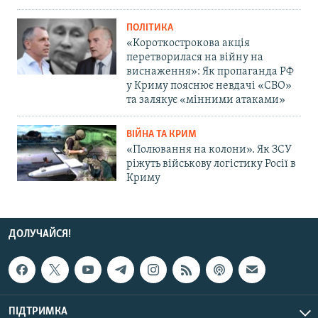
ПОЛІТИКА
«Короткострокова акція
перетворилася на війну на
виснаження»: Як пропаганда РФ
у Криму пояснює невдачі «СВО»
та залякує «мінними атаками»
ВІЙНА ТА КРИМ
«Полювання на колони». Як ЗСУ
ріжуть військову логістику Росії в
Криму
ДОЛУЧАЙСЯ!
ПІДТРИМКА