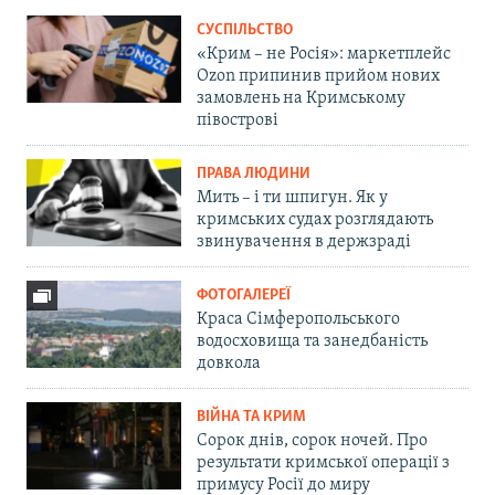
СУСПІЛЬСТВО
«Крим – не Росія»: маркетплейс
Ozon припинив прийом нових
замовлень на Кримському
півострові
ПРАВА ЛЮДИНИ
Мить – і ти шпигун. Як у
кримських судах розглядають
звинувачення в держзраді
ФОТОГАЛЕРЕЇ
Краса Сімферопольського
водосховища та занедбаність
довкола
ВІЙНА ТА КРИМ
Сорок днів, сорок ночей. Про
результати кримської операції з
примусу Росії до миру