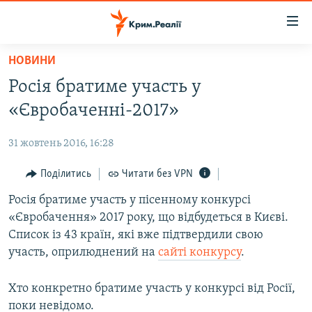
Доступність
посилання
Перейти
НОВИНИ
до
НОВИНИ
Росія братиме участь у
основного
ВОДА.КРИМ
матеріалу
«Євробаченні-2017»
ВІДЕО ТА ФОТО
Перейти
до
31 жовтень 2016, 16:28
ПОЛІТИКА
основної
БЛОГИ
Поділитись
Читати без VPN
навігації
Перейти
ПОГЛЯД
Росія братиме участь у пісенному конкурсі
до
«Євробачення» 2017 року, що відбудеться в Києві.
ІНТЕРВ'Ю
пошуку
Список із 43 країн, які вже підтвердили свою
ВСЕ ЗА ДЕНЬ
участь, оприлюднений на
сайті конкурсу
.
СПЕЦПРОЕКТИ
Хто конкретно братиме участь у конкурсі від Росії,
ЯК ОБІЙТИ БЛОКУВАННЯ
ДЕПОРТАЦІЯ
поки невідомо.