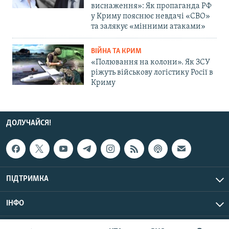
виснаження»: Як пропаганда РФ
у Криму пояснює невдачі «СВО»
та залякує «мінними атаками»
ВІЙНА ТА КРИМ
«Полювання на колони». Як ЗСУ
ріжуть військову логістику Росії в
Криму
ДОЛУЧАЙСЯ!
ПІДТРИМКА
ІНФО