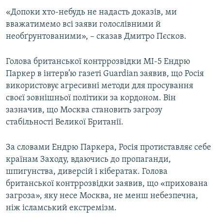
ВІДЕОУРОКИ «ELIFBE»
«Допоки хто-небудь не надасть доказів, ми
Русский
вважатимемо всі заяви голослівними й
СВІДЧЕННЯ ОКУПАЦІЇ
Qırımtatar
необґрунтованими», – сказав Дмитро Пєсков.
УКРАЇНСЬКА ПРОБЛЕМА КРИМУ
ДОЛУЧАЙСЯ!
Голова британської контррозвідки МІ-5 Ендрю
ІНФОГРАФІКА
Паркер в інтерв’ю газеті Guardian заявив, що Росія
використовує агресивні методи для просування
своєї зовнішньої політики за кордоном. Він
Усі сайти RFE/RL
зазначив, що Москва становить загрозу
стабільності Великої Британії.
За словами Ендрю Паркера, Росія протиставляє себе
країнам Заходу, вдаючись до пропаганди,
шпигунства, диверсій і кібератак. Голова
британської контррозвідки заявив, що «прихована
загроза», яку несе Москва, не менш небезпечна,
ніж ісламський екстремізм.