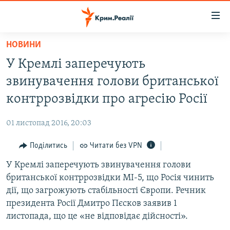
Доступність
посилання
Перейти
НОВИНИ
до
НОВИНИ
У Кремлі заперечують
основного
ВОДА.КРИМ
матеріалу
звинувачення голови британської
ВІДЕО ТА ФОТО
Перейти
контррозвідки про агресію Росії
до
ПОЛІТИКА
основної
01 листопад 2016, 20:03
БЛОГИ
навігації
Перейти
Поділитись
Читати без VPN
ПОГЛЯД
до
У Кремлі заперечують звинувачення голови
ІНТЕРВ'Ю
пошуку
британської контррозвідки МІ-5, що Росія чинить
ВСЕ ЗА ДЕНЬ
дії, що загрожують стабільності Європи. Речник
СПЕЦПРОЕКТИ
президента Росії Дмитро Пєсков заявив 1
листопада, що це «не відповідає дійсності».
ЯК ОБІЙТИ БЛОКУВАННЯ
ДЕПОРТАЦІЯ