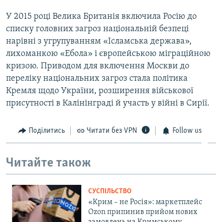
У 2015 році Велика Британія включила Росію до
списку головних загроз національній безпеці
нарівні з угрупуванням «Ісламська держава»,
лихоманкою «Ебола» і європейською міграційною
кризою. Приводом для включення Москви до
переліку національних загроз стала політика
Кремля щодо України, розширення військової
присутності в Калінінграді й участь у війні в Сирії.
Поділитись
Читати без VPN
Follow us
Читайте також
СУСПІЛЬСТВО
«Крим – не Росія»: маркетплейс
Ozon припинив прийом нових
замовлень на Кримському