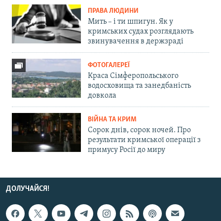
ПРАВА ЛЮДИНИ
Мить – і ти шпигун. Як у
кримських судах розглядають
звинувачення в держзраді
ФОТОГАЛЕРЕЇ
Краса Сімферопольського
водосховища та занедбаність
довкола
ВІЙНА ТА КРИМ
Сорок днів, сорок ночей. Про
результати кримської операції з
примусу Росії до миру
ДОЛУЧАЙСЯ!