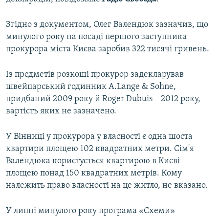
ВІДЕОУРОКИ «ELIFBE»
Русский
Згідно з документом, Олег Валендюк зазначив, що
СВІДЧЕННЯ ОКУПАЦІЇ
Qırımtatar
минулого року на посаді першого заступника
УКРАЇНСЬКА ПРОБЛЕМА КРИМУ
прокурора міста Києва заробив 322 тисячі гривень.
ДОЛУЧАЙСЯ!
ІНФОГРАФІКА
Із предметів розкоші прокурор задекларував
швейцарський годинник A.Lange & Sohne,
придбаний 2009 року й Roger Dubuis – 2012 року,
Усі сайти RFE/RL
вартість яких не зазначено.
У Вінниці у прокурора у власності є одна шоста
квартири площею 102 квадратних метри. Сім'я
Валендюка користується квартирою в Києві
площею понад 150 квадратних метрів. Кому
належить право власності на це житло, не вказано.
У липні минулого року програма «Схеми»