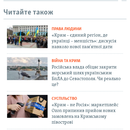
Читайте також
ПРАВА ЛЮДИНИ
«Крим – єдиний регіон, де
українці – меншість»: дискусія
навколо нової пам'ятної дати
ВІЙНА ТА КРИМ
Російська влада обіцяє закрити
морський шлях українським
БпЛА до Севастополя. Чи реально
це?
СУСПІЛЬСТВО
«Крим – не Росія»: маркетплейс
Ozon припинив прийом нових
замовлень на Кримському
півострові