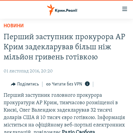
Доступність
посилання
Перейти
НОВИНИ
до
НОВИНИ
Перший заступник прокурора АР
основного
ВОДА.КРИМ
матеріалу
Крим задекларував більш ніж
ВІДЕО ТА ФОТО
Перейти
мільйон гривень готівкою
до
ПОЛІТИКА
основної
01 листопад 2016, 20:20
БЛОГИ
навігації
Перейти
Поділитись
Читати без VPN
ПОГЛЯД
до
Перший заступник головного прокурора
ІНТЕРВ'Ю
пошуку
прокуратури АР Крим, тимчасово розміщеної в
ВСЕ ЗА ДЕНЬ
Києві, Олег Валендюк задекларував 32 тисячі
СПЕЦПРОЕКТИ
доларів США й 10 тисяч євро готівкою. Інформація
міститься на офіційному веб-порталі електронних
ЯК ОБІЙТИ БЛОКУВАННЯ
ДЕПОРТАЦІЯ
декларацій, повідомляє
Радіо Свобода
.