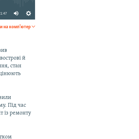
21:47
и на комп'ютер
SHARE
вив
вострові й
ння, стан
оцінюють
авили
у. Під час
т із ремонту
атком