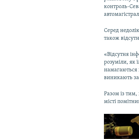
ВІДЕОУРОКИ «ELIFBE»
контроль-Сев
СВІДЧЕННЯ ОКУПАЦІЇ
автомагістрал
УКРАЇНСЬКА ПРОБЛЕМА КРИМУ
Серед недолік
ІНФОГРАФІКА
також відсутн
«Відсутня інф
розуміли, як 
намагаються 
виникають зат
Разом із тим,
місті помітни