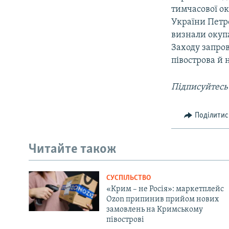
тимчасової ок
України Петр
визнали окупа
Заходу запро
півострова й 
Підписуйтесь
Поділитис
Читайте також
СУСПІЛЬСТВО
«Крим – не Росія»: маркетплейс
Ozon припинив прийом нових
замовлень на Кримському
півострові