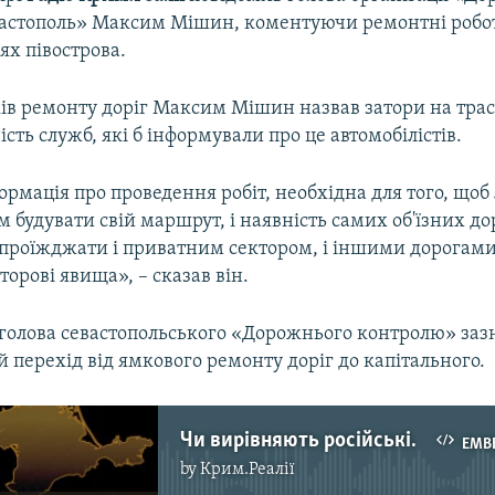
астополь» Максим Мішин, коментуючи ремонтні робо
ях півострова.
ів ремонту доріг Максим Мішин назвав затори на траса
ість служб, які б інформували про це автомобілістів.
ормація про проведення робіт, необхідна для того, щоб
їм будувати свій маршрут, і наявність самих об'їзних до
проїжджати і приватним сектором, і іншими дорогами
орові явища», – сказав він.
 голова севастопольського «Дорожнього контролю» заз
й перехід від ямкового ремонту доріг до капітального.
Чи вирівняють російські мільярди кримський асфальт?
EMB
by
Крим.Реалії
No media source currently available