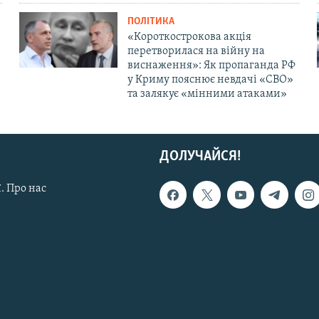
ПОЛІТИКА
«Короткострокова акція
перетворилася на війну на
виснаження»: Як пропаганда РФ
у Криму пояснює невдачі «СВО»
та залякує «мінними атаками»
ДОЛУЧАЙСЯ!
. Про нас