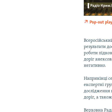
Pop-out pla
Всеросійськи
результати д
роботи підкон
доріг анексов
негативно.
Наприкінці с
експертні гру
дослідження 
доріг, а тако
Верховна Рада