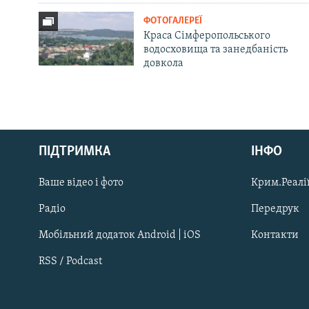
ФОТОГАЛЕРЕЇ
Краса Сімферопольського
водосховища та занедбаність
довкола
Русский
Qırımtatar
ПІДТРИМКА
ІНФО
Ваше відео і фото
Крим.Реалії
ДОЛУЧАЙСЯ!
Радіо
Передрук
Мобільний додаток Android | iOS
Контакти
RSS / Podcast
Усі сайти RFE/RL