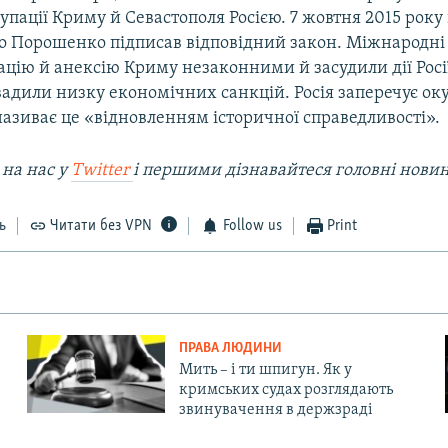
упації Криму й Севастополя Росією. 7 жовтня 2015 рок
о Порошенко підписав відповідний закон. Міжнародні 
цію й анексію Криму незаконними й засудили дії Росі
вадили низку економічних санкцій. Росія заперечує ок
називає це «відновленням історичної справедливості».
 на наc у
Twitter
і першими дізнавайтеся головні нови
ь
Читати без VPN
Follow us
Print
ПРАВА ЛЮДИНИ
Мить – і ти шпигун. Як у
кримських судах розглядають
звинувачення в держзраді