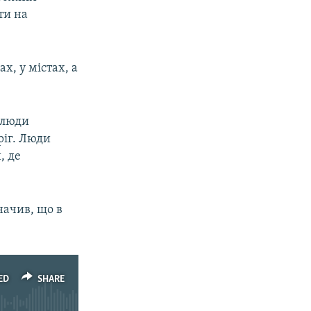
ти на
х, у містах, а
 люди
ріг. Люди
, де
начив, що в
ED
SHARE