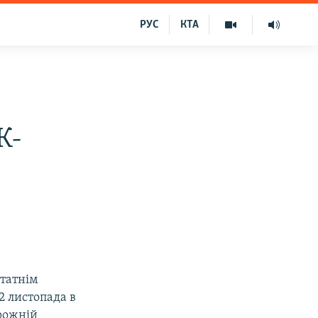
РУС
КТА
К-
статнім
2 листопада в
орожній