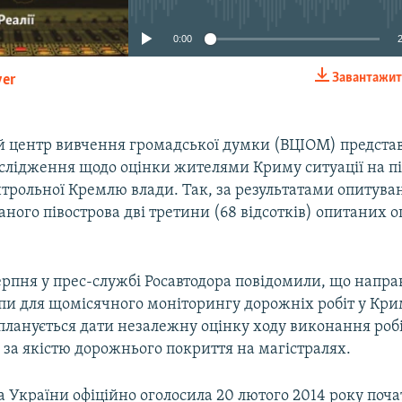
0:00
Завантажит
yer
EMBED
й центр вивчення громадської думки (ВЦІОМ) предста
ослідження щодо оцінки жителями Криму ситуації на пі
трольної Кремлю влади. Так, за результатами опитува
аного півострова дві третини (68 відсотків) опитаних 
ерпня у прес-службі Росавтодора повідомили, що напр
пи для щомісячного моніторингу дорожніх робіт у Крим
планується дати незалежну оцінку ходу виконання робі
ж за якістю дорожнього покриття на магістралях.
 України офіційно оголосила 20 лютого 2014 року поч