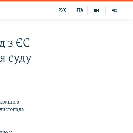
РУС
КТА
д з ЄС
я суду
країни з
 листопада
цію у