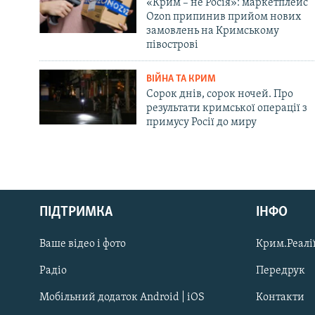
«Крим – не Росія»: маркетплейс
Ozon припинив прийом нових
замовлень на Кримському
півострові
ВІЙНА ТА КРИМ
Сорок днів, сорок ночей. Про
результати кримської операції з
примусу Росії до миру
Русский
Qırımtatar
ПІДТРИМКА
ІНФО
Ваше відео і фото
Крим.Реалії
ДОЛУЧАЙСЯ!
Радіо
Передрук
Мобільний додаток Android | iOS
Контакти