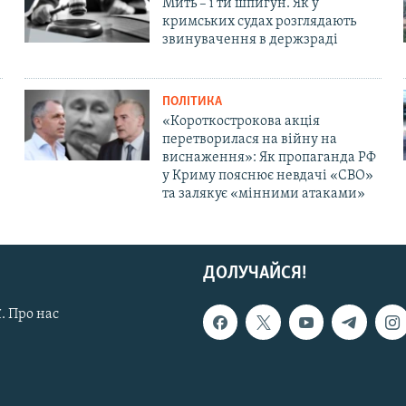
Мить – і ти шпигун. Як у
кримських судах розглядають
звинувачення в держзраді
ПОЛІТИКА
«Короткострокова акція
перетворилася на війну на
виснаження»: Як пропаганда РФ
у Криму пояснює невдачі «СВО»
та залякує «мінними атаками»
ДОЛУЧАЙСЯ!
. Про нас