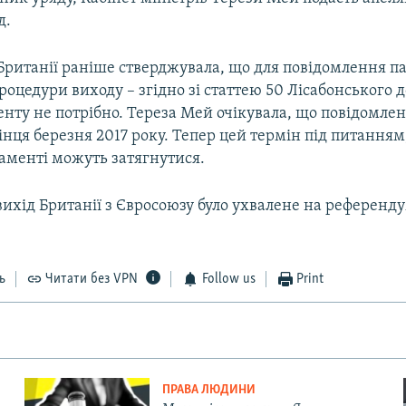
д.
Британії раніше стверджувала, що для повідомлення па
роцедури виходу – згідно зі статтею 50 Лісабонського д
нту не потрібно. Тереза Мей очікувала, що повідомлен
інця березня 2017 року. Тепер цей термін під питанням
ламенті можуть затягнутися.
ихід Британії з Євросоюзу було ухвалене на референду
ь
Читати без VPN
Follow us
Print
ПРАВА ЛЮДИНИ