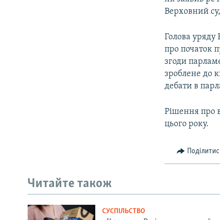
ВІДЕОУРОКИ «ELIFBE»
Верховний су
СВІДЧЕННЯ ОКУПАЦІЇ
Голова уряду 
УКРАЇНСЬКА ПРОБЛЕМА КРИМУ
про початок п
ІНФОГРАФІКА
згоди парламе
зроблене до к
дебати в пар
Рішення про в
цього року.
Поділитис
Читайте також
СУСПІЛЬСТВО