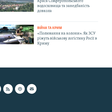
Краса Сімферопольського
водосховища та занедбаність
довкола
ВІЙНА ТА КРИМ
«Полювання на колони». Як ЗСУ
ріжуть військову логістику Росії в
Криму