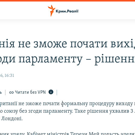
нія не зможе почати вихі
годи парламенту – рішенн
, 16:31
ь
Читати без VPN
ританії не зможе почати формальну процедуру виходу 
 союзу без згоди парламенту. Таке рішення ухвалив 3
 Лондоні.
ник уряду, Кабінет міністрів Терези Мей подасть апеля