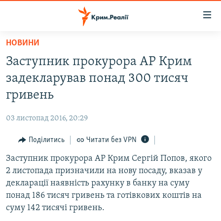
Доступність
посилання
Перейти
НОВИНИ
до
НОВИНИ
Заступник прокурора АР Крим
основного
ВОДА.КРИМ
матеріалу
задекларував понад 300 тисяч
ВІДЕО ТА ФОТО
Перейти
гривень
до
ПОЛІТИКА
основної
03 листопад 2016, 20:29
БЛОГИ
навігації
Перейти
Поділитись
Читати без VPN
ПОГЛЯД
до
Заступник прокурора АР Крим Сергій Попов, якого
ІНТЕРВ'Ю
пошуку
2 листопада призначили на нову посаду, вказав у
ВСЕ ЗА ДЕНЬ
декларації наявність рахунку в банку на суму
СПЕЦПРОЕКТИ
понад 186 тисяч гривень та готівкових коштів на
суму 142 тисячі гривень.
ЯК ОБІЙТИ БЛОКУВАННЯ
ДЕПОРТАЦІЯ