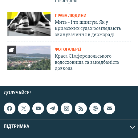
півострові
ПРАВА ЛЮДИНИ
Мить – і ти шпигун. Як у
кримських судах розглядають
звинувачення в держзраді
ФОТОГАЛЕРЕЇ
Краса Сімферопольського
водосховища та занедбаність
довкола
ДОЛУЧАЙСЯ!
ПІДТРИМКА