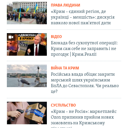
ПРАВА ЛЮДИНИ
«Крим – єдиний регіон, де
українці – меншість»: дискусія
навколо нової пам'ятної дати
ВІДЕО
Блокада без сухопутної операції:
Крим сам себе не заправить і не
прогодує | Крим.Реалії
ВІЙНА ТА КРИМ
Російська влада обіцяє закрити
морський шлях українським
БпЛА до Севастополя. Чи реально
це?
СУСПІЛЬСТВО
«Крим – не Росія»: маркетплейс
Ozon припинив прийом нових
замовлень на Кримському