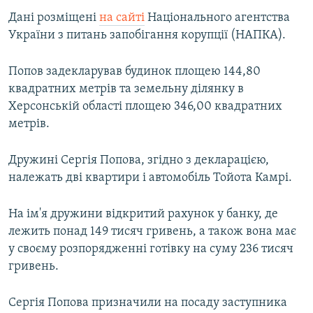
ВІДЕОУРОКИ «ELIFBE»
Дані розміщені
на сайті
Національного агентства
Русский
України з питань запобігання корупції (НАПКА).
СВІДЧЕННЯ ОКУПАЦІЇ
Qırımtatar
УКРАЇНСЬКА ПРОБЛЕМА КРИМУ
Попов задекларував будинок площею 144,80
ДОЛУЧАЙСЯ!
квадратних метрів та земельну ділянку в
ІНФОГРАФІКА
Херсонській області площею 346,00 квадратних
метрів.
Усі сайти RFE/RL
Дружині Сергія Попова, згідно з декларацією,
належать дві квартири і автомобіль Тойота Камрі.
На ім'я дружини відкритий рахунок у банку, де
лежить понад 149 тисяч гривень, а також вона має
у своєму розпорядженні готівку на суму 236 тисяч
гривень.
Сергія Попова призначили на посаду заступника