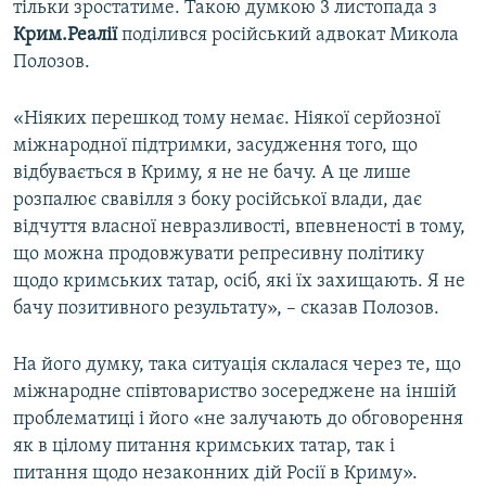
тільки зростатиме. Такою думкою 3 листопада з
ВІДЕОУРОКИ «ELIFBE»
Крим.Реалії
поділився російський адвокат Микола
Русский
СВІДЧЕННЯ ОКУПАЦІЇ
Полозов.
Qırımtatar
УКРАЇНСЬКА ПРОБЛЕМА КРИМУ
«Ніяких перешкод тому немає. Ніякої серйозної
ДОЛУЧАЙСЯ!
ІНФОГРАФІКА
міжнародної підтримки, засудження того, що
відбувається в Криму, я не не бачу. А це лише
розпалює свавілля з боку російської влади, дає
відчуття власної невразливості, впевненості в тому,
Усі сайти RFE/RL
що можна продовжувати репресивну політику
щодо кримських татар, осіб, які їх захищають. Я не
бачу позитивного результату», – сказав Полозов.
На його думку, така ситуація склалася через те, що
міжнародне співтовариство зосереджене на іншій
проблематиці і його «не залучають до обговорення
як в цілому питання кримських татар, так і
питання щодо незаконних дій Росії в Криму».