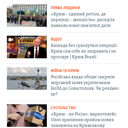
ПРАВА ЛЮДИНИ
«Крим – єдиний регіон, де
українці – меншість»: дискусія
навколо нової пам'ятної дати
ВІДЕО
Блокада без сухопутної операції:
Крим сам себе не заправить і не
прогодує | Крим.Реалії
ВІЙНА ТА КРИМ
Російська влада обіцяє закрити
морський шлях українським
БпЛА до Севастополя. Чи реально
це?
СУСПІЛЬСТВО
«Крим – не Росія»: маркетплейс
Ozon припинив прийом нових
замовлень на Кримському