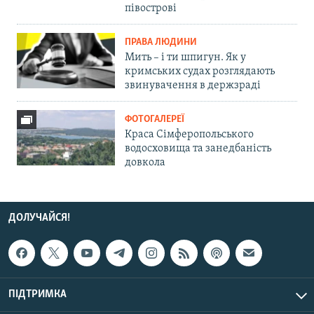
півострові
ПРАВА ЛЮДИНИ
Мить – і ти шпигун. Як у
кримських судах розглядають
звинувачення в держзраді
ФОТОГАЛЕРЕЇ
Краса Сімферопольського
водосховища та занедбаність
довкола
ДОЛУЧАЙСЯ!
ПІДТРИМКА