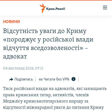
Доступність
посилання
Перейти
НОВИНИ
до
НОВИНИ
Відсутність уваги до Криму
основного
ВОДА.КРИМ
матеріалу
«породжує у російської влади
ВІДЕО ТА ФОТО
Перейти
відчуття вседозволеності» –
до
ПОЛІТИКА
адвокат
основної
БЛОГИ
навігації
04 листопад 2016, 07:11
Перейти
ПОГЛЯД
до
Поділитись
Читати без VPN
ІНТЕРВ'Ю
пошуку
Тиск російської влади на адвокатів, які захищають
ВСЕ ЗА ДЕНЬ
права кримських татар, активістів, членів
СПЕЦПРОЕКТИ
Меджлісу кримськотатарського народу за
відсутності міжнародної уваги до питання Криму
ЯК ОБІЙТИ БЛОКУВАННЯ
ДЕПОРТАЦІЯ