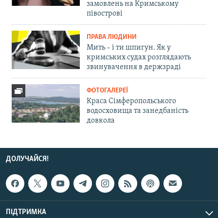
замовлень на Кримському
півострові
ПРАВА ЛЮДИНИ
Мить – і ти шпигун. Як у
кримських судах розглядають
звинувачення в держзраді
ФОТОГАЛЕРЕЇ
Краса Сімферопольського
водосховища та занедбаність
довкола
ДОЛУЧАЙСЯ!
ПІДТРИМКА