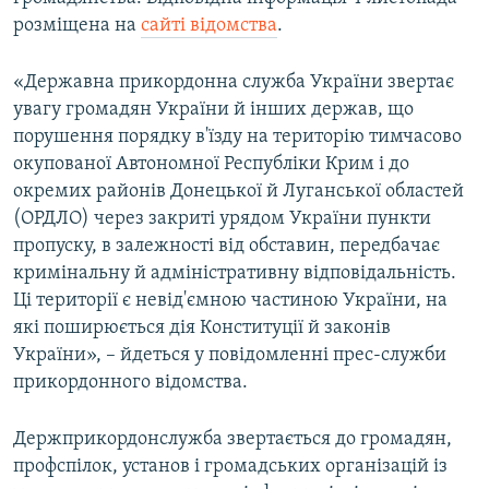
ВІДЕОУРОКИ «ELIFBE»
розміщена на
сайті відомства
.
Русский
СВІДЧЕННЯ ОКУПАЦІЇ
Qırımtatar
«Державна прикордонна служба України звертає
УКРАЇНСЬКА ПРОБЛЕМА КРИМУ
увагу громадян України й інших держав, що
порушення порядку в'їзду на територію тимчасово
ДОЛУЧАЙСЯ!
ІНФОГРАФІКА
окупованої Автономної Республіки Крим і до
окремих районів Донецької й Луганської областей
(ОРДЛО) через закриті урядом України пункти
Усі сайти RFE/RL
пропуску, в залежності від обставин, передбачає
кримінальну й адміністративну відповідальність.
Ці території є невід'ємною частиною України, на
які поширюється дія Конституції й законів
України», – йдеться у повідомленні прес-служби
прикордонного відомства.
Держприкордонслужба звертається до громадян,
профспілок, установ і громадських організацій із