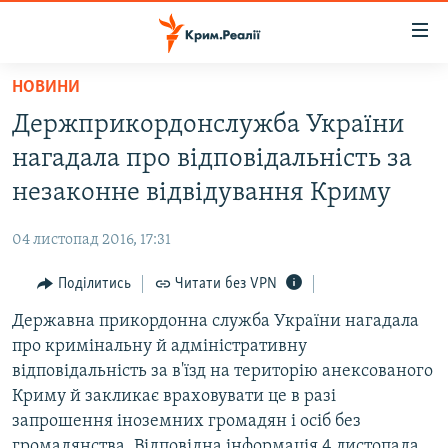
Доступність
посилання
Перейти
НОВИНИ
до
НОВИНИ
Держприкордонслужба України
основного
ВОДА.КРИМ
матеріалу
нагадала про відповідальність за
ВІДЕО ТА ФОТО
Перейти
незаконне відвідування Криму
до
ПОЛІТИКА
основної
04 листопад 2016, 17:31
БЛОГИ
навігації
Перейти
Поділитись
Читати без VPN
ПОГЛЯД
до
Державна прикордонна служба України нагадала
ІНТЕРВ'Ю
пошуку
про кримінальну й адміністративну
ВСЕ ЗА ДЕНЬ
відповідальність за в'їзд на територію анексованого
СПЕЦПРОЕКТИ
Криму й закликає враховувати це в разі
запрошення іноземних громадян і осіб без
ЯК ОБІЙТИ БЛОКУВАННЯ
ДЕПОРТАЦІЯ
громадянства. Відповідна інформація 4 листопада