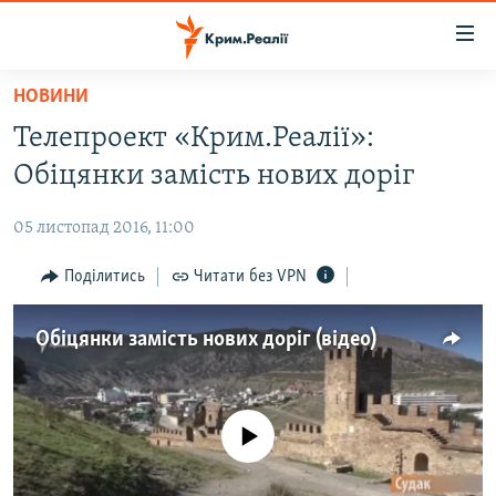
Доступність
посилання
Перейти
НОВИНИ
до
НОВИНИ
Телепроект «Крим.Реалії»:
основного
ВОДА.КРИМ
матеріалу
Обіцянки замість нових доріг
ВІДЕО ТА ФОТО
Перейти
до
05 листопад 2016, 11:00
ПОЛІТИКА
основної
БЛОГИ
Поділитись
Читати без VPN
навігації
Перейти
ПОГЛЯД
до
Обіцянки замість нових доріг (відео)
ІНТЕРВ'Ю
пошуку
ВСЕ ЗА ДЕНЬ
СПЕЦПРОЕКТИ
No media source currently available
ЯК ОБІЙТИ БЛОКУВАННЯ
ДЕПОРТАЦІЯ