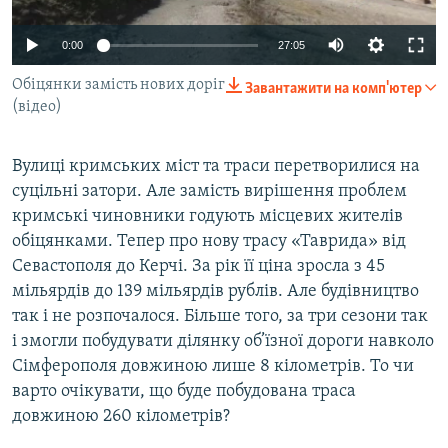
ВІДЕОУРОКИ «ELIFBE»
Русский
0:00
27:05
СВІДЧЕННЯ ОКУПАЦІЇ
Qırımtatar
Обіцянки замість нових доріг
Завантажити на комп'ютер
УКРАЇНСЬКА ПРОБЛЕМА КРИМУ
(відео)
ДОЛУЧАЙСЯ!
ІНФОГРАФІКА
Вулиці кримських міст та траси перетворилися на
суцільні затори. Але замість вирішення проблем
кримські чиновники годують місцевих жителів
Усі сайти RFE/RL
обіцянками. Тепер про нову трасу «Таврида» від
Севастополя до Керчі. За рік її ціна зросла з 45
мільярдів до 139 мільярдів рублів. Але будівництво
так і не розпочалося. Більше того, за три сезони так
і змогли побудувати ділянку об’їзної дороги навколо
Сімферополя довжиною лише 8 кілометрів. То чи
варто очікувати, що буде побудована траса
довжиною 260 кілометрів?