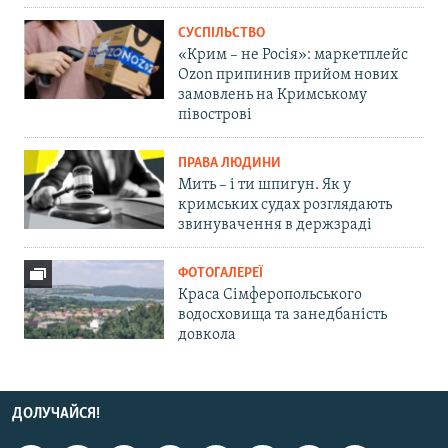
СУСПІЛЬСТВО
«Крим – не Росія»: маркетплейс
Ozon припинив прийом нових
замовлень на Кримському
півострові
ПРАВА ЛЮДИНИ
Мить – і ти шпигун. Як у
кримських судах розглядають
звинувачення в держзраді
ФОТОГАЛЕРЕЇ
Краса Сімферопольського
водосховища та занедбаність
довкола
ДОЛУЧАЙСЯ!