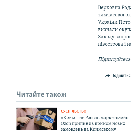
Верховна Рада
тимчасової ок
України Петр
визнали окупа
Заходу запро
півострова і 
Підписуйтесь
Поділитис
Читайте також
СУСПІЛЬСТВО
«Крим – не Росія»: маркетплейс
Ozon припинив прийом нових
замовлень на Кримському