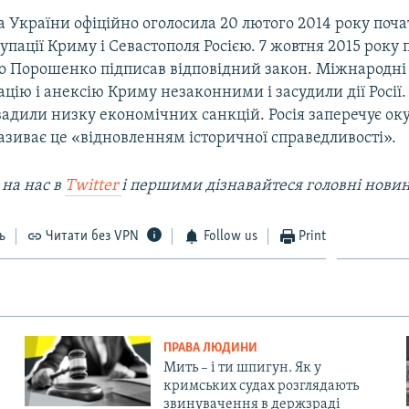
 України офіційно оголосила 20 лютого 2014 року поч
упації Криму і Севастополя Росією. 7 жовтня 2015 року
о Порошенко підписав відповідний закон. Міжнародні 
цію і анексію Криму незаконними і засудили дії Росії.
вадили низку економічних санкцій. Росія заперечує ок
називає це «відновленням історичної справедливості».
 на наc в
Twitter
і першими дізнавайтеся головні нови
ь
Читати без VPN
Follow us
Print
ПРАВА ЛЮДИНИ
Мить – і ти шпигун. Як у
кримських судах розглядають
звинувачення в держзраді