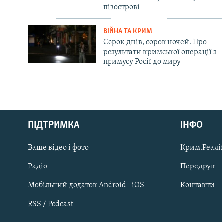
півострові
ВІЙНА ТА КРИМ
Сорок днів, сорок ночей. Про
результати кримської операції з
примусу Росії до миру
Русский
ПІДТРИМКА
ІНФО
Qırımtatar
Ваше відео і фото
Крим.Реалії
ДОЛУЧАЙСЯ!
Радіо
Передрук
Мобільний додаток Android | iOS
Контакти
RSS / Podcast
Усі сайти RFE/RL