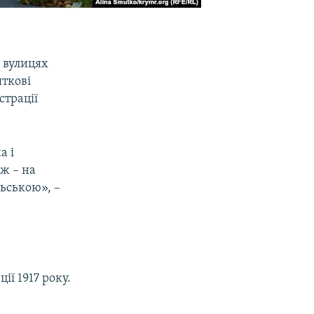
а вулицях
яткові
страції
а і
еж – на
льською», –
ії 1917 року.