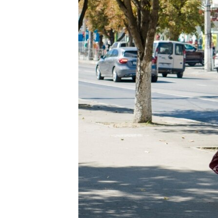
ВІДЕОУРОКИ «ELIFBE»
СВІДЧЕННЯ ОКУПАЦІЇ
УКРАЇНСЬКА ПРОБЛЕМА КРИМУ
ІНФОГРАФІКА