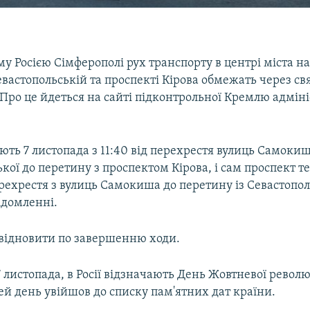
у Росією Сімферополі рух транспорту в центрі міста н
астопольській та проспекті Кірова обмежать через св
 Про це йдеться на сайті підконтрольної Кремлю адміні
ть 7 листопада з 11:40 від перехрестя вулиць Самокиш
кої до перетину з проспектом Кірова, і сам проспект т
ерехрестя з вулиць Самокиша до перетину із Севастопо
ідомленні.
 відновити по завершенню ходи.
7 листопада, в Росії відзначають День Жовтневої революц
ей день увійшов до списку пам'ятних дат країни.