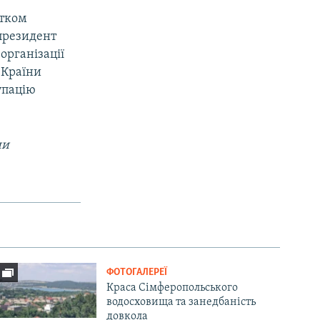
атком
 президент
організації
 Країни
упацію
ни
ФОТОГАЛЕРЕЇ
Краса Сімферопольського
водосховища та занедбаність
довкола