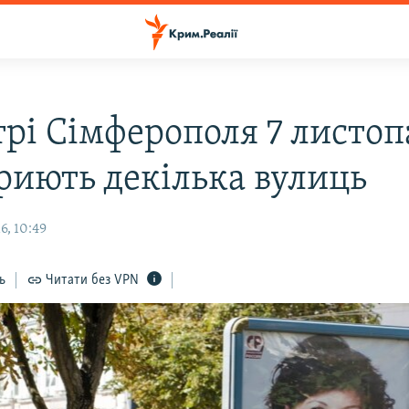
трі Сімферополя 7 листоп
риють декілька вулиць
6, 10:49
ь
Читати без VPN