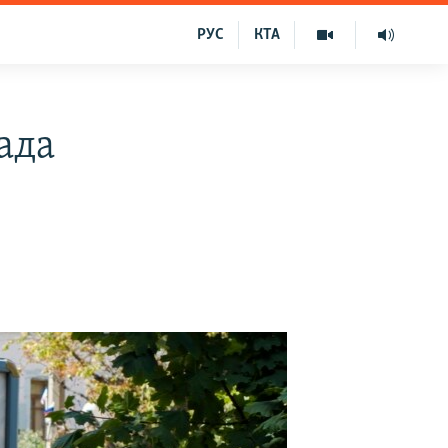
РУС
КТА
ада