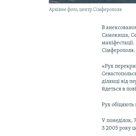
Архівне фото, центр Сімферополя
В анексованом
Самокиша, Сев
маніфестації.
Сімферополя.
«Рух перекрию
Севастопольсь
ділянці від п
йдеться в пов
Рух обіцяють
У понеділок, 
З 2005 року ц