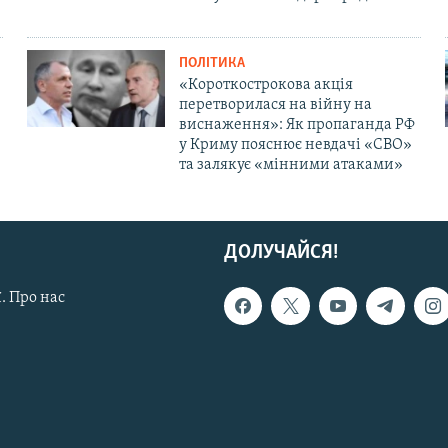
ПОЛІТИКА
«Короткострокова акція
перетворилася на війну на
виснаження»: Як пропаганда РФ
у Криму пояснює невдачі «СВО»
та залякує «мінними атаками»
ДОЛУЧАЙСЯ!
. Про нас