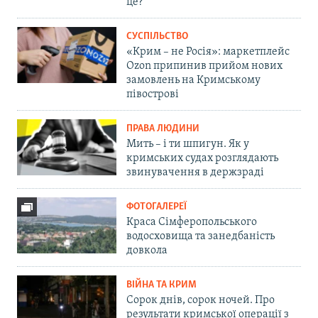
це?
СУСПІЛЬСТВО
«Крим – не Росія»: маркетплейс
Ozon припинив прийом нових
замовлень на Кримському
півострові
ПРАВА ЛЮДИНИ
Мить – і ти шпигун. Як у
кримських судах розглядають
звинувачення в держзраді
ФОТОГАЛЕРЕЇ
Краса Сімферопольського
водосховища та занедбаність
довкола
ВІЙНА ТА КРИМ
Сорок днів, сорок ночей. Про
результати кримської операції з