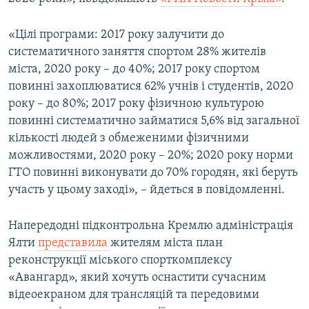
ВІДЕОУРОКИ «ELIFBE»
Русский
«Цілі програми: 2017 року залучити до
СВІДЧЕННЯ ОКУПАЦІЇ
Qırımtatar
систематичного заняття спортом 28% жителів
УКРАЇНСЬКА ПРОБЛЕМА КРИМУ
міста, 2020 року – до 40%; 2017 року спортом
повинні захоплюватися 62% учнів і студентів, 2020
ДОЛУЧАЙСЯ!
ІНФОГРАФІКА
року – до 80%; 2017 року фізичною культурою
повинні систематично займатися 5,6% від загальної
кількості людей з обмеженими фізичними
Усі сайти RFE/RL
можливостями, 2020 року – 20%; 2020 року норми
ГТО повинні виконувати до 70% городян, які беруть
участь у цьому заході», – йдеться в повідомленні.
Напередодні підконтрольна Кремлю адміністрація
Ялти
представила
жителям міста план
реконструкції міського спорткомплексу
«Авангард», який хочуть оснастити сучасним
відеоекраном для трансляцій та передовими