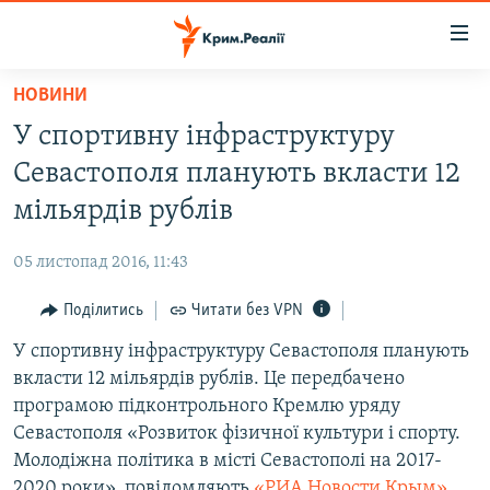
Доступність
посилання
Перейти
НОВИНИ
до
НОВИНИ
У спортивну інфраструктуру
основного
ВОДА.КРИМ
матеріалу
Севастополя планують вкласти 12
ВІДЕО ТА ФОТО
Перейти
мільярдів рублів
до
ПОЛІТИКА
основної
05 листопад 2016, 11:43
БЛОГИ
навігації
Перейти
Поділитись
Читати без VPN
ПОГЛЯД
до
У спортивну інфраструктуру Севастополя планують
ІНТЕРВ'Ю
пошуку
вкласти 12 мільярдів рублів. Це передбачено
ВСЕ ЗА ДЕНЬ
програмою підконтрольного Кремлю уряду
СПЕЦПРОЕКТИ
Севастополя «Розвиток фізичної культури і спорту.
Молодіжна політика в місті Севастополі на 2017-
ЯК ОБІЙТИ БЛОКУВАННЯ
ДЕПОРТАЦІЯ
2020 роки», повідомляють
«РИА Новости Крым»
.