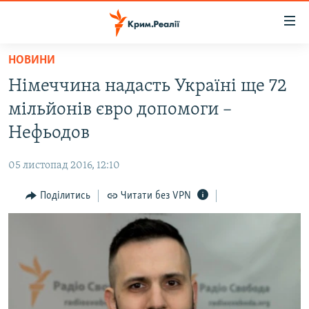
Доступність
посилання
Перейти
НОВИНИ
до
НОВИНИ
Німеччина надасть Україні ще 72
основного
ВОДА.КРИМ
матеріалу
мільйонів євро допомоги –
ВІДЕО ТА ФОТО
Перейти
Нефьодов
до
ПОЛІТИКА
основної
05 листопад 2016, 12:10
БЛОГИ
навігації
Перейти
Поділитись
Читати без VPN
ПОГЛЯД
до
ІНТЕРВ'Ю
пошуку
ВСЕ ЗА ДЕНЬ
СПЕЦПРОЕКТИ
ЯК ОБІЙТИ БЛОКУВАННЯ
ДЕПОРТАЦІЯ