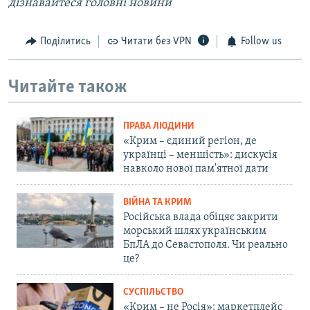
дізнавайтеся головні новини
Поділитись
Читати без VPN
Follow us
Читайте також
ПРАВА ЛЮДИНИ
«Крим – єдиний регіон, де
українці – меншість»: дискусія
навколо нової пам'ятної дати
ВІЙНА ТА КРИМ
Російська влада обіцяє закрити
морський шлях українським
БпЛА до Севастополя. Чи реально
це?
СУСПІЛЬСТВО
«Крим – не Росія»: маркетплейс