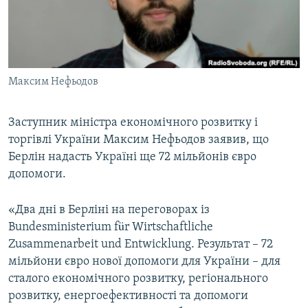
ВІДЕОУРОКИ «ELIFBE»
Русский
СВІДЧЕННЯ ОКУПАЦІЇ
Qırımtatar
УКРАЇНСЬКА ПРОБЛЕМА КРИМУ
Максим Нефьодов
ДОЛУЧАЙСЯ!
ІНФОГРАФІКА
Заступник міністра економічного розвитку і
торгівлі України Максим Нефьодов заявив, що
Усі сайти RFE/RL
Берлін надасть Україні ще 72 мільйонів євро
допомоги.
«Два дні в Берліні на переговорах із
Bundesministerium für Wirtschaftliche
Zusammenarbeit und Entwicklung. Результат – 72
мільйони євро нової допомоги для України – для
сталого економічного розвитку, регіонального
розвитку, енергоефективності та допомоги