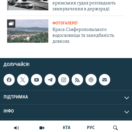
кримських судах розглядають
звинувачення в держзраді
ФОТОГАЛЕРЕЇ
Краса Сімферопольського
водосховища та занедбаність
довкола
ДОЛУЧАЙСЯ!
ПІДТРИМКА
ІНФО
© Крим.Реалії, 2026 | Усі права застережено.
КТА
РУС