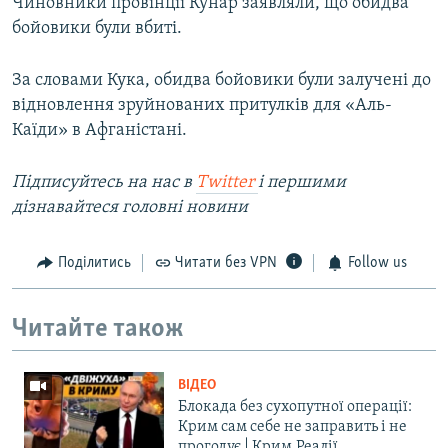
Чиновники провінції Кунар заявляли, що обидва
бойовики були вбиті.
За словами Кука, обидва бойовики були залучені до
відновлення зруйнованих притулків для «Аль-
Каїди» в Афганістані.
Підписуйтесь на наc в
Twitter
і першими
дізнавайтеся головні новини
Поділитись
Читати без VPN
Follow us
Читайте також
ВІДЕО
Блокада без сухопутної операції:
Крим сам себе не заправить і не
прогодує | Крим.Реалії