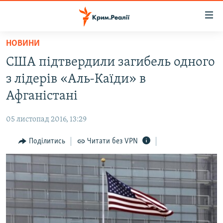
Доступність
посилання
Перейти
НОВИНИ
до
НОВИНИ
США підтвердили загибель одного
основного
ВОДА.КРИМ
матеріалу
з лідерів «Аль-Каїди» в
ВІДЕО ТА ФОТО
Перейти
Афганістані
до
ПОЛІТИКА
основної
05 листопад 2016, 13:29
БЛОГИ
навігації
Перейти
Поділитись
Читати без VPN
ПОГЛЯД
до
ІНТЕРВ'Ю
пошуку
ВСЕ ЗА ДЕНЬ
СПЕЦПРОЕКТИ
ЯК ОБІЙТИ БЛОКУВАННЯ
ДЕПОРТАЦІЯ