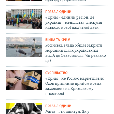
ПРАВА ЛЮДИНИ
«Крим – єдиний регіон, де
українці – меншість»: дискусія
навколо нової пам'ятної дати
ВІЙНА ТА КРИМ
Російська влада обіцяє закрити
морський шлях українським
БпЛА до Севастополя. Чи реально
це?
СУСПІЛЬСТВО
«Крим – не Росія»: маркетплейс
Ozon припинив прийом нових
замовлень на Кримському
півострові
ПРАВА ЛЮДИНИ
Мить – і ти шпигун. Як у