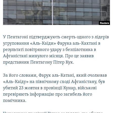
ВІДЕОУРОКИ «ELIFBE»
Русский
СВІДЧЕННЯ ОКУПАЦІЇ
Qırımtatar
УКРАЇНСЬКА ПРОБЛЕМА КРИМУ
ДОЛУЧАЙСЯ!
ІНФОГРАФІКА
У Пентагоні підтверджують смерть одного з лідерів
угруповання «Аль-Каїди» Фарука аль-Кахтані в
результаті повітряного удару з безпілотника в
Усі сайти RFE/RL
Афганістані минулого місяця. Про це заявив
представник Пентагону Пітер Кук.
За його словами, Фарук аль-Катані, який очолював
«Аль-Каїду» на північному сході Афганістану, був
убитий 23 жовтня в провінції Кунар, військові
перевіряють інформацію про загибель його
помічника.