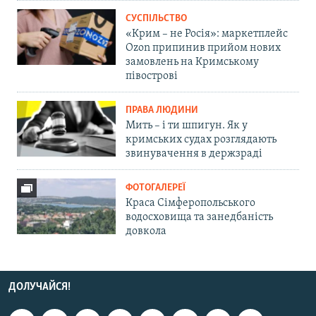
СУСПІЛЬСТВО
«Крим – не Росія»: маркетплейс
Ozon припинив прийом нових
замовлень на Кримському
півострові
ПРАВА ЛЮДИНИ
Мить – і ти шпигун. Як у
кримських судах розглядають
звинувачення в держзраді
ФОТОГАЛЕРЕЇ
Краса Сімферопольського
водосховища та занедбаність
довкола
ДОЛУЧАЙСЯ!