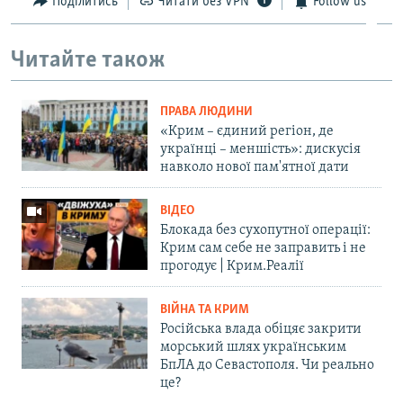
Поділитись
Читати без VPN
Follow us
Читайте також
ПРАВА ЛЮДИНИ
«Крим – єдиний регіон, де
українці – меншість»: дискусія
навколо нової пам'ятної дати
ВІДЕО
Блокада без сухопутної операції:
Крим сам себе не заправить і не
прогодує | Крим.Реалії
ВІЙНА ТА КРИМ
Російська влада обіцяє закрити
морський шлях українським
БпЛА до Севастополя. Чи реально
це?