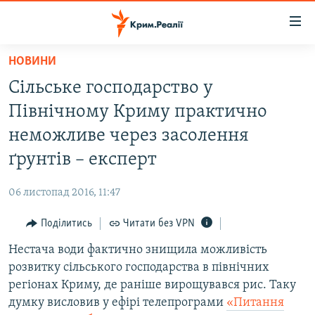
Доступність
посилання
Перейти
НОВИНИ
до
НОВИНИ
Сільське господарство у
основного
ВОДА.КРИМ
матеріалу
Північному Криму практично
ВІДЕО ТА ФОТО
Перейти
неможливе через засолення
до
ПОЛІТИКА
ґрунтів – експерт
основної
БЛОГИ
навігації
06 листопад 2016, 11:47
Перейти
ПОГЛЯД
до
Поділитись
Читати без VPN
ІНТЕРВ'Ю
пошуку
Нестача води фактично знищила можливість
ВСЕ ЗА ДЕНЬ
розвитку сільського господарства в північних
СПЕЦПРОЕКТИ
регіонах Криму, де раніше вирощувався рис. Таку
думку висловив у ефірі телепрограми
«Питання
ЯК ОБІЙТИ БЛОКУВАННЯ
ДЕПОРТАЦІЯ