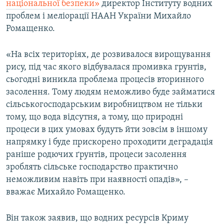
національної безпеки»
директор Інституту водних
ВІДЕОУРОКИ «ELIFBE»
проблем і меліорації НААН України Михайло
Русский
СВІДЧЕННЯ ОКУПАЦІЇ
Ромащенко.
Qırımtatar
УКРАЇНСЬКА ПРОБЛЕМА КРИМУ
«На всіх територіях, де розвивалося вирощування
ДОЛУЧАЙСЯ!
ІНФОГРАФІКА
рису, під час якого відбувалася промивка грунтів,
сьогодні виникла проблема процесів вторинного
засолення. Тому людям неможливо буде займатися
сільськогосподарським виробництвом не тільки
Усі сайти RFE/RL
тому, що вода відсутня, а тому, що природні
процеси в цих умовах будуть йти зовсім в іншому
напрямку і буде прискорено проходити деградація
раніше родючих ґрунтів, процеси засолення
зроблять сільське господарство практично
неможливим навіть при наявності опадів», –
вважає Михайло Ромащенко.
Він також заявив, що водних ресурсів Криму