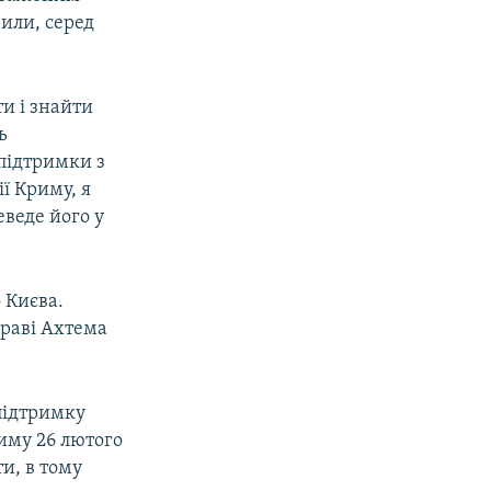
или, серед
ти і знайти
ь
 підтримки з
ї Криму, я
еведе його у
 Києва.
праві Ахтема
 підтримку
риму 26 лютого
и, в тому