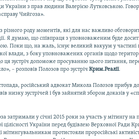
ди України з прав людини Валерією Лутковською. Говор
 «справу Чийгоза».
з різного роду моментів, які для нас важливо обговори
ії. Я думаю, що співпраця з уповноваженим буде досит
ю. Поки що, на жаль, існує великий вакуум у частині
кої влади, з боку уповноважених органів щодо територі
о ця зустріч допоможе просуванню цього питання, пер
ло», – розповів Полозов про зустріч
Крим.Реалії
.
истопада, російський адвокат Микола Полозов прибув до
ів низку зустрічей і був зайнятий збором доказів у «с
а затримали у січні 2015 роки за участь у мітингу на
ї цілісності України перед будівлею Верховної Ради К
ді мітингувальникам протистояли проросійські активіст