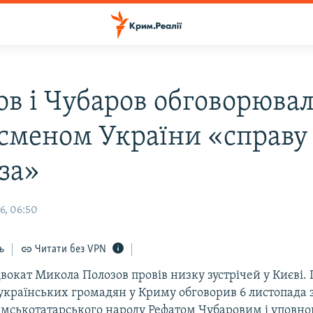
ов і Чубаров обговорювал
сменом України «справу
за»
6, 06:50
ь
Читати без VPN
вокат Микола Полозов провів низку зустрічей у Києві.
 українських громадян у Криму обговорив 6 листопада 
мськотатарського народу Рефатом Чубаровим і уповн