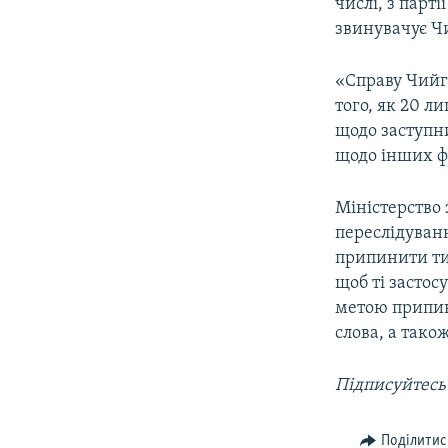
числі, з парт
звинувачує Чи
«Справу Чийго
того, як 20 л
щодо заступн
щодо інших ф
Міністерство
переслідуван
припинити ти
щоб ті застос
метою припин
слова, а тако
Підписуйтесь
Поділитис