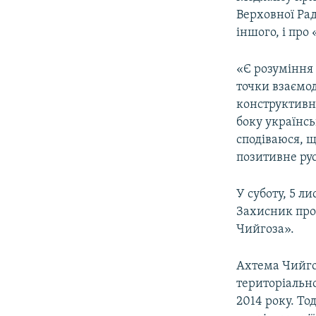
ВІДЕОУРОКИ «ELIFBE»
Верховної Ра
СВІДЧЕННЯ ОКУПАЦІЇ
іншого, і про
УКРАЇНСЬКА ПРОБЛЕМА КРИМУ
«Є розуміння 
ІНФОГРАФІКА
точки взаємод
конструктивно
боку українсь
сподіваюся, щ
позитивне рус
У суботу, 5 л
Захисник пров
Чийгоза».
Ахтема Чийгоз
територіально
2014 року. То