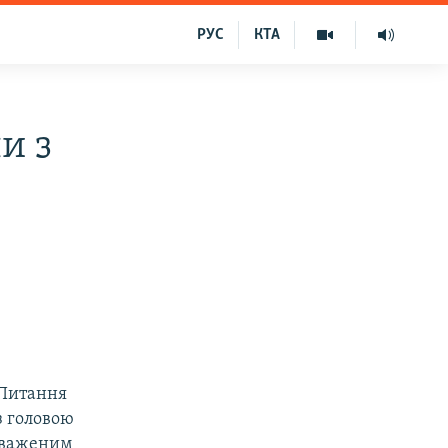
РУС
КТА
и з
 Питання
з головою
оваженим