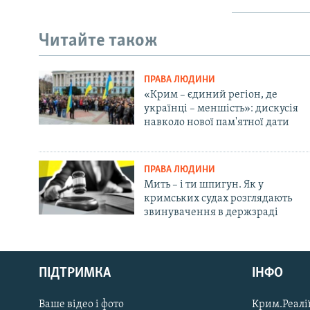
Читайте також
ПРАВА ЛЮДИНИ
«Крим – єдиний регіон, де
українці – меншість»: дискусія
навколо нової пам'ятної дати
ПРАВА ЛЮДИНИ
Мить – і ти шпигун. Як у
кримських судах розглядають
звинувачення в держзраді
Русский
Qırımtatar
ПІДТРИМКА
ІНФО
Ваше відео і фото
Крим.Реалії
ДОЛУЧАЙСЯ!