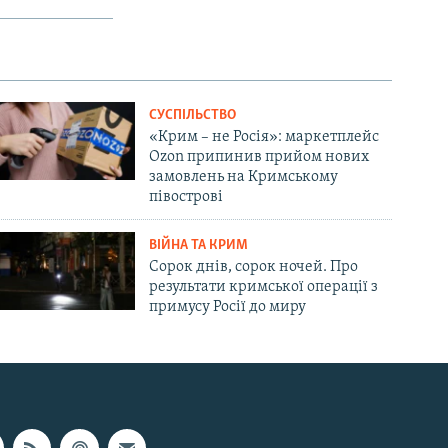
СУСПІЛЬСТВО
«Крим – не Росія»: маркетплейс
Ozon припинив прийом нових
замовлень на Кримському
півострові
ВІЙНА ТА КРИМ
Сорок днів, сорок ночей. Про
результати кримської операції з
примусу Росії до миру