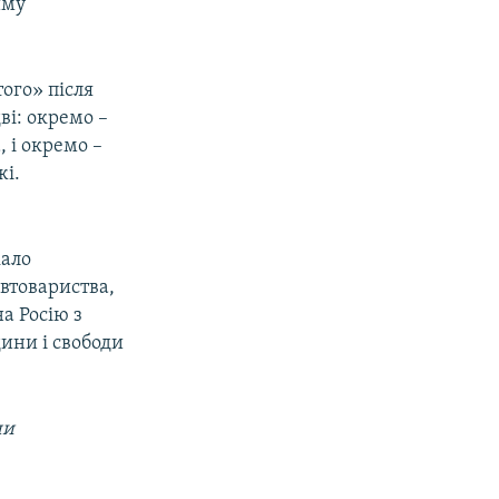
иму
ого» після
ві: окремо –
 і окремо –
жі.
кало
втовариства,
а Росію з
ини і свободи
.
ни