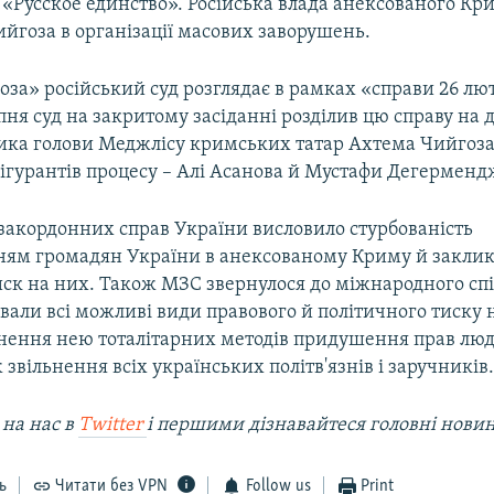
ії «Русское единство». Російська влада анексованого Кр
йгоза в організації масових заворушень.
за» російський суд розглядає в рамках «справи 26 лют
ипня суд на закритому засіданні розділив цю справу на д
ика голови Меджлісу кримських татар Ахтема Чийгоза,
ігурантів процесу – Алі Асанова й Мустафи Дегерменд
 закордонних справ України висловило стурбованість
ням громадян України в анексованому Криму й закли
ск на них. Також МЗС звернулося до міжнародного спі
ували всі можливі види правового й політичного тиску н
ення нею тоталітарних методів придушення прав люд
ж звільнення всіх українських політв'язнів і заручників
 на наc в
Twitter
і першими дізнавайтеся головні нови
ь
Читати без VPN
Follow us
Print