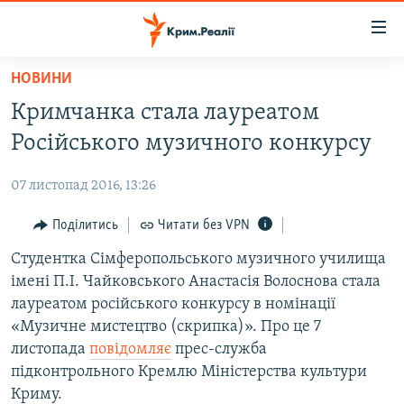
Доступність
посилання
Перейти
НОВИНИ
до
НОВИНИ
Кримчанка стала лауреатом
основного
ВОДА.КРИМ
матеріалу
Російського музичного конкурсу
ВІДЕО ТА ФОТО
Перейти
до
07 листопад 2016, 13:26
ПОЛІТИКА
основної
БЛОГИ
Поділитись
Читати без VPN
навігації
Перейти
ПОГЛЯД
Студентка Сімферопольського музичного училища
до
імені П.І. Чайковського Анастасія Волоснова стала
ІНТЕРВ'Ю
пошуку
лауреатом російського конкурсу в номінації
ВСЕ ЗА ДЕНЬ
«Музичне мистецтво (скрипка)». Про це 7
листопада
повідомляє
прес-служба
СПЕЦПРОЕКТИ
підконтрольного Кремлю Міністерства культури
ЯК ОБІЙТИ БЛОКУВАННЯ
ДЕПОРТАЦІЯ
Криму.