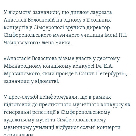
ВІДЕОУРОКИ «ELIFBE»
Русский
У відомстві зазначили, що диплом лауреата
СВІДЧЕННЯ ОКУПАЦІЇ
Анастасії Волосновій на одному з її сольних
Qırımtatar
концертів у Сімферополі вручила директор
УКРАЇНСЬКА ПРОБЛЕМА КРИМУ
Сімферопольського музичного училища імені П.І.
ДОЛУЧАЙСЯ!
ІНФОГРАФІКА
Чайковського Олена Чайка.
«Анастасія Волоснова візьме участь у десятому
Міжнародному юнацькому конкурсі ім. Е.А.
Усі сайти RFE/RL
Мравинського, який пройде в Санкт-Петербурзі», –
зазначили у відомстві.
У прес-службі поінформували, що в рамках
підготовки до престижного музичного конкурсу як
генеральні репетиції в Сімферопольському
художньому музеї та Сімферопольському
музичному училищі відбулися сольні концерти
скрипальки.