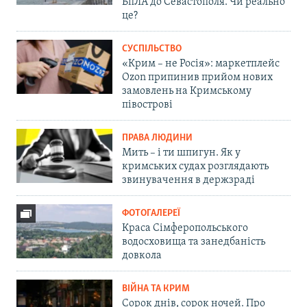
БпЛА до Севастополя. Чи реально
це?
СУСПІЛЬСТВО
«Крим – не Росія»: маркетплейс
Ozon припинив прийом нових
замовлень на Кримському
півострові
ПРАВА ЛЮДИНИ
Мить – і ти шпигун. Як у
кримських судах розглядають
звинувачення в держзраді
ФОТОГАЛЕРЕЇ
Краса Сімферопольського
водосховища та занедбаність
довкола
ВІЙНА ТА КРИМ
Сорок днів, сорок ночей. Про