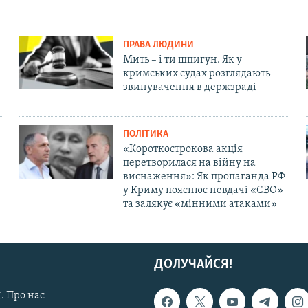
ПРАВА ЛЮДИНИ
Мить – і ти шпигун. Як у
кримських судах розглядають
звинувачення в держзраді
ПОЛІТИКА
«Короткострокова акція
перетворилася на війну на
виснаження»: Як пропаганда РФ
у Криму пояснює невдачі «СВО»
та залякує «мінними атаками»
ДОЛУЧАЙСЯ!
. Про нас