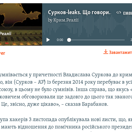
Сурков-leaks. Що говорить про Крим витік російських документів?
EMB
by
Крим.Реалії
No media source currently available
0:00
Завантажит
yer
EMBED
умнівається у причетності Владислава Суркова до крим
, він (Сурков –
КР
) із березня 2014 року перебуває в у
оюзу, в цьому не було сумнівів. Інша справа, що якусь 
ковичем обговорювали ще задовго до цього так званог
Це, звісно, дуже цікаво», – сказав Барабанов.
упа хакерів 3 листопада опублікувала нові листи, що, я
 мають відношення до помічника російського президе