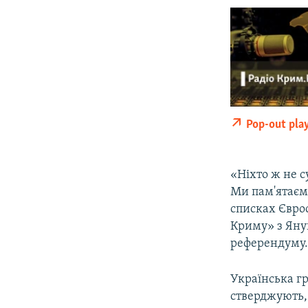
ВІДЕОУРОКИ «ELIFBE»
СВІДЧЕННЯ ОКУПАЦІЇ
УКРАЇНСЬКА ПРОБЛЕМА КРИМУ
ІНФОГРАФІКА
Pop-out pla
«Ніхто ж не с
Ми пам'ятаємо
списках Єврос
Криму» з Яну
референдуму. 
Українська гр
стверджують,