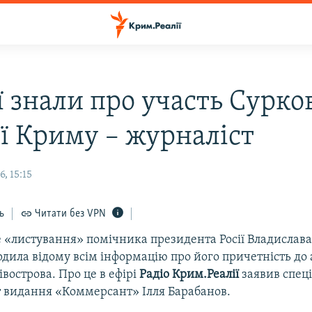
ї знали про участь Сурко
ії Криму – журналіст
, 15:15
ь
Читати без VPN
«листування» помічника президента Росії Владислава
рдила відому всім інформацію про його причетність до 
вострова. Про це в ефірі
Радіо Крим.Реалії
заявив спец
 видання «Коммерсант» Ілля Барабанов.