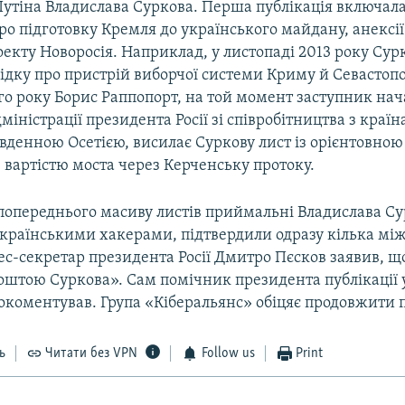
утіна Владислава Суркова. Перша публікація включала
о підготовку Кремля до українського майдану, анексії
екту Новоросія. Наприклад, у листопаді 2013 року Сур
ідку про пристрій виборчої системи Криму й Севастопо
го року Борис Раппопорт, на той момент заступник на
міністрації президента Росії зі співробітництва з краї
вденною Осетією, висилає Суркову лист із орієнтовною
вартістю моста через Керченську протоку.
попереднього масиву листів приймальні Владислава Су
країнськими хакерами, підтвердили одразу кілька м
ес-секретар президента Росії Дмитро Пєсков заявив, що
оштою Суркова». Сам помічник президента публікації
окоментував. Група «Кіберальянс» обіцяє продовжити п
ь
Читати без VPN
Follow us
Print