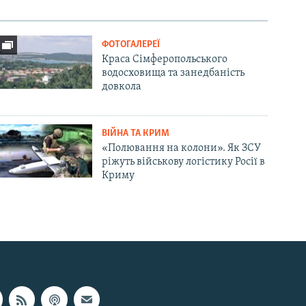
ФОТОГАЛЕРЕЇ
Краса Сімферопольського
водосховища та занедбаність
довкола
ВІЙНА ТА КРИМ
«Полювання на колони». Як ЗСУ
ріжуть військову логістику Росії в
Криму