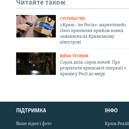
Читайте також
СУСПІЛЬСТВО
«Крим – не Росія»: маркетплейс
Ozon припинив прийом нових
замовлень на Кримському
півострові
ВІЙНА ТА КРИМ
Сорок днів, сорок ночей. Про
результати кримської операції з
примусу Росії до миру
Русский
Qırımtatar
ПІДТРИМКА
ІНФО
Ваше відео і фото
Крим.Реалії
ДОЛУЧАЙСЯ!