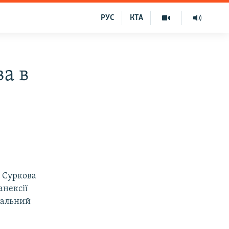
РУС
КТА
ва в
 Суркова
анексії
іальний