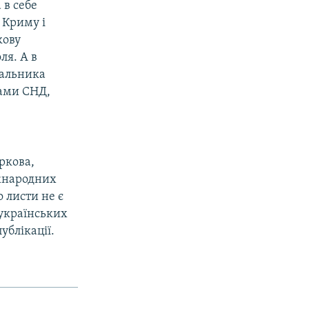
 в себе
 Криму і
кову
ля. А в
чальника
нами СНД,
ркова,
іжнародних
 листи не є
 українських
ублікації.