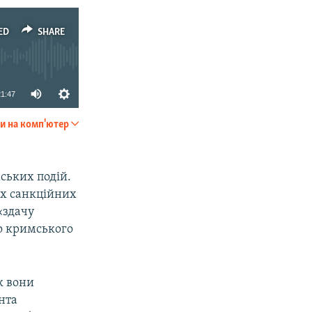
ED
SHARE
21:47
и на комп'ютер
SHARE
ських подій.
сіх санкційних
«здачу
о кримського
к вони
нта