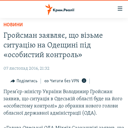
Доступність
посилання
Перейти
НОВИНИ
до
НОВИНИ
Гройсман заявляє, що візьме
основного
ВОДА.КРИМ
матеріалу
ситуацію на Одещині під
ВІДЕО ТА ФОТО
Перейти
«особистий контроль»
до
ПОЛІТИКА
основної
07 листопад 2016, 21:32
БЛОГИ
навігації
Перейти
Поділитись
Читати без VPN
ПОГЛЯД
до
Прем’єр-міністр України Володимир Гройсман
ІНТЕРВ'Ю
пошуку
заявив, що ситуація в Одеській області буде на його
ВСЕ ЗА ДЕНЬ
«особистому контролі» до обрання нового голови
СПЕЦПРОЕКТИ
обласної державної адміністрації (ОДА).
ЯК ОБІЙТИ БЛОКУВАННЯ
ДЕПОРТАЦІЯ