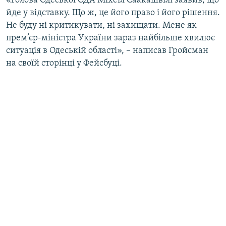
«Голова Одеської ОДА Міхеїл Саакашвілі заявив, що
ВІДЕОУРОКИ «ELIFBE»
йде у відставку. Що ж, це його право і його рішення.
Русский
Не буду ні критикувати, ні захищати. Мене як
СВІДЧЕННЯ ОКУПАЦІЇ
Qırımtatar
прем’єр-міністра України зараз найбільше хвилює
УКРАЇНСЬКА ПРОБЛЕМА КРИМУ
ситуація в Одеській області», – написав Гройсман
на своїй сторінці у Фейсбуці.
ДОЛУЧАЙСЯ!
ІНФОГРАФІКА
Усі сайти RFE/RL