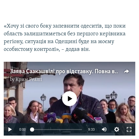
«Хочу зі свого боку запевнити одеситів, що поки
область залишатиметься без першого керівника
регіону, ситуація на Одещині буде на моєму
особистому контролі», – додав він.
Заява Саакашвілі про відставку. Повна версія
by
Крим.Реалії
No media source currently available
0:00
9:33