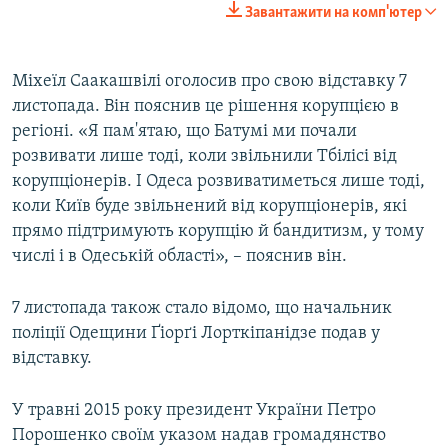
Завантажити на комп'ютер
Міхеїл Саакашвілі оголосив про свою відставку 7
листопада. Він пояснив це рішення корупцією в
регіоні. «Я пам'ятаю, що Батумі ми почали
розвивати лише тоді, коли звільнили Тбілісі від
корупціонерів. І Одеса розвиватиметься лише тоді,
коли Київ буде звільнений від корупціонерів, які
прямо підтримують корупцію й бандитизм, у тому
числі і в Одеській області», – пояснив він.
7 листопада також стало відомо, що начальник
поліції Одещини Ґіорґі Лорткіпанідзе подав у
відставку.
У травні 2015 року президент України Петро
Порошенко своїм указом надав громадянство