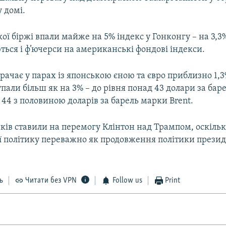
у домі.
кої біржі впали майже на 5% індекс у Гонконгу – на 3,3%
ься і ф’ючерси на американські фондові індекси.
ачає у парах із японською єною та євро приблизно 1,3
пали більш як на 3% – до рівня понад 43 долари за бар
 44 з половиною доларів за барель марки Brent.
ків ставили на перемогу Клінтон над Трампом, оскіль
її політику переважно як продовження політики прези
ь
Читати без VPN
Follow us
Print