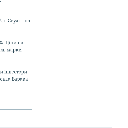
, в Сеулі – на
%. Ціни на
ель марки
ки інвестори
дента Барака