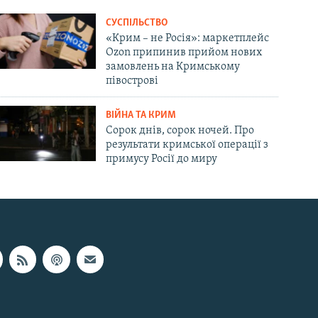
СУСПІЛЬСТВО
«Крим – не Росія»: маркетплейс
Ozon припинив прийом нових
замовлень на Кримському
півострові
ВІЙНА ТА КРИМ
Сорок днів, сорок ночей. Про
результати кримської операції з
примусу Росії до миру