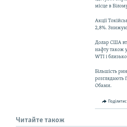
ВІДЕОУРОКИ «ELIFBE»
місце в Білом
СВІДЧЕННЯ ОКУПАЦІЇ
Акції Токійсь
УКРАЇНСЬКА ПРОБЛЕМА КРИМУ
2,8%. Знижуют
ІНФОГРАФІКА
Долар США втр
нафту також у
WTI і близько
Більшість рин
розглядають 
Обами.
Поділитис
Читайте також