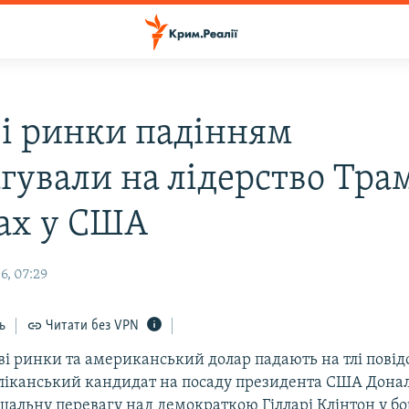
ві ринки падінням
агували на лідерство Тра
ах у США
6, 07:29
ь
Читати без VPN
ві ринки та американський долар падають на тлі пові
бліканський кандидат на посаду президента США Дона
шальну перевагу над демократкою Гілларі Клінтон у бо