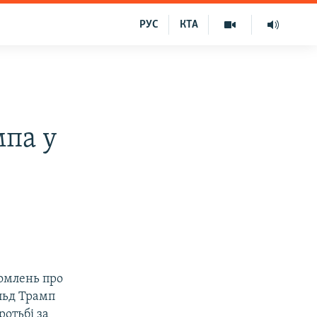
РУС
КТА
мпа у
домлень про
льд Трамп
ротьбі за