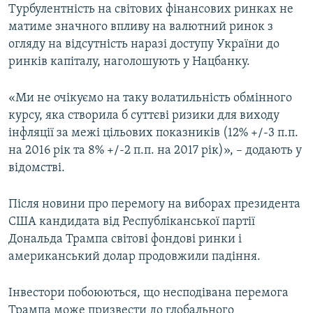
Турбулентність на світових фінансових ринках не
матиме значного впливу на валютний ринок з
огляду на відсутність наразі доступу України до
ринків капіталу, наголошують у Нацбанку.
«Ми не очікуємо на таку волатильність обмінного
курсу, яка створила б суттєві ризики для виходу
інфляції за межі цільових показників (12% +/-3 п.п.
на 2016 рік та 8% +/-2 п.п. на 2017 рік)», – додають у
відомстві.
Після новини про перемогу на виборах президента
США кандидата від Республіканської партії
Дональда Трампа світові фондові ринки і
американський долар продовжили падіння.
Інвестори побоюються, що несподівана перемога
Трампа може призвести до глобального