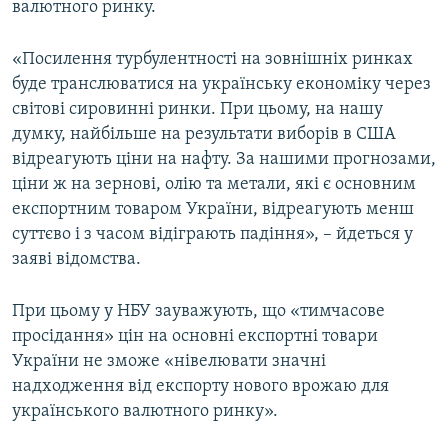
валютного ринку.
ВІДЕОУРОКИ «ELIFBE»
Русский
СВІДЧЕННЯ ОКУПАЦІЇ
«Посилення турбулентності на зовнішніх ринках
Qırımtatar
буде транслюватися на українську економіку через
УКРАЇНСЬКА ПРОБЛЕМА КРИМУ
світові сировинні ринки. При цьому, на нашу
ДОЛУЧАЙСЯ!
ІНФОГРАФІКА
думку, найбільше на результати виборів в США
відреагують ціни на нафту. За нашими прогнозами,
ціни ж на зернові, олію та метали, які є основним
експортним товаром України, відреагують менш
Усі сайти RFE/RL
суттєво і з часом відіграють падіння», – йдеться у
заяві відомства.
При цьому у НБУ зауважують, що «тимчасове
просідання» цін на основні експортні товари
України не зможе «нівелювати значні
надходження від експорту нового врожаю для
українського валютного ринку».