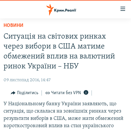
Доступність
посилання
Перейти
НОВИНИ
до
НОВИНИ
Ситуація на світових ринках
основного
ВОДА.КРИМ
матеріалу
через вибори в США матиме
ВІДЕО ТА ФОТО
Перейти
обмежений вплив на валютний
до
ПОЛІТИКА
ринок України – НБУ
основної
БЛОГИ
навігації
09 листопад 2016, 14:47
Перейти
ПОГЛЯД
до
Поділитись
Читати без VPN
ІНТЕРВ'Ю
пошуку
У Національному банку України заявляють, що
ВСЕ ЗА ДЕНЬ
ситуація, що склалася на зовнішніх ринках через
СПЕЦПРОЕКТИ
результати виборів в США, може мати обмежений
короткостроковий вплив на стан українського
ЯК ОБІЙТИ БЛОКУВАННЯ
ДЕПОРТАЦІЯ