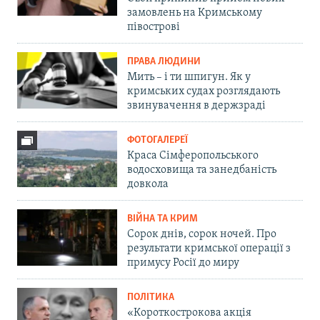
замовлень на Кримському
півострові
ПРАВА ЛЮДИНИ
Мить – і ти шпигун. Як у
кримських судах розглядають
звинувачення в держзраді
ФОТОГАЛЕРЕЇ
Краса Сімферопольського
водосховища та занедбаність
довкола
ВІЙНА ТА КРИМ
Сорок днів, сорок ночей. Про
результати кримської операції з
примусу Росії до миру
ПОЛІТИКА
«Короткострокова акція