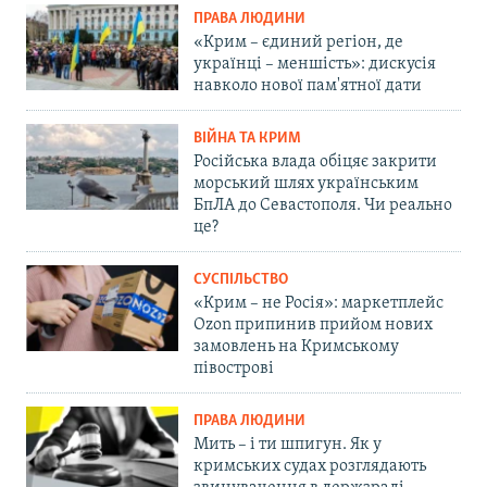
ПРАВА ЛЮДИНИ
«Крим – єдиний регіон, де
українці – меншість»: дискусія
навколо нової пам'ятної дати
ВІЙНА ТА КРИМ
Російська влада обіцяє закрити
морський шлях українським
БпЛА до Севастополя. Чи реально
це?
СУСПІЛЬСТВО
«Крим – не Росія»: маркетплейс
Ozon припинив прийом нових
замовлень на Кримському
півострові
ПРАВА ЛЮДИНИ
Мить – і ти шпигун. Як у
кримських судах розглядають