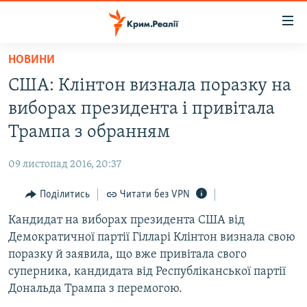
Доступність
посилання
Перейти
НОВИНИ
до
НОВИНИ
США: Клінтон визнала поразку на
основного
ВОДА.КРИМ
матеріалу
виборах президента і привітала
ВІДЕО ТА ФОТО
Перейти
Трампа з обранням
до
ПОЛІТИКА
основної
09 листопад 2016, 20:37
БЛОГИ
навігації
Перейти
Поділитись
Читати без VPN
ПОГЛЯД
до
Кандидат на виборах президента США від
ІНТЕРВ'Ю
пошуку
Демократичної партії Гілларі Клінтон визнала свою
ВСЕ ЗА ДЕНЬ
поразку й заявила, що вже привітала свого
СПЕЦПРОЕКТИ
суперника, кандидата від Республіканської партії
Дональда Трампа з перемогою.
ЯК ОБІЙТИ БЛОКУВАННЯ
ДЕПОРТАЦІЯ