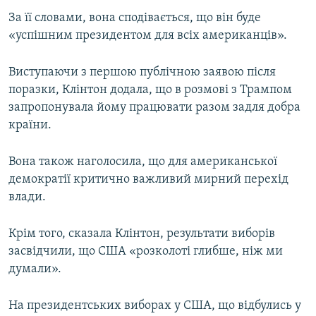
ВІДЕОУРОКИ «ELIFBE»
За її словами, вона сподівається, що він буде
Русский
«успішним президентом для всіх американців».
СВІДЧЕННЯ ОКУПАЦІЇ
Qırımtatar
УКРАЇНСЬКА ПРОБЛЕМА КРИМУ
Виступаючи з першою публічною заявою після
ДОЛУЧАЙСЯ!
поразки, Клінтон додала, що в розмові з Трампом
ІНФОГРАФІКА
запропонувала йому працювати разом задля добра
країни.
Усі сайти RFE/RL
Вона також наголосила, що для американської
демократії критично важливий мирний перехід
влади.
Крім того, сказала Клінтон, результати виборів
засвідчили, що США «розколоті глибше, ніж ми
думали».
На президентських виборах у США, що відбулись у