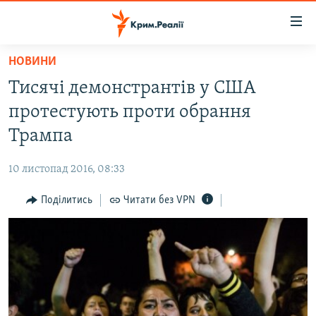
Доступність
посилання
Перейти
НОВИНИ
до
НОВИНИ
Тисячі демонстрантів у США
основного
ВОДА.КРИМ
матеріалу
протестують проти обрання
ВІДЕО ТА ФОТО
Перейти
Трампа
до
ПОЛІТИКА
основної
10 листопад 2016, 08:33
БЛОГИ
навігації
Перейти
Поділитись
Читати без VPN
ПОГЛЯД
до
ІНТЕРВ'Ю
пошуку
ВСЕ ЗА ДЕНЬ
СПЕЦПРОЕКТИ
ЯК ОБІЙТИ БЛОКУВАННЯ
ДЕПОРТАЦІЯ