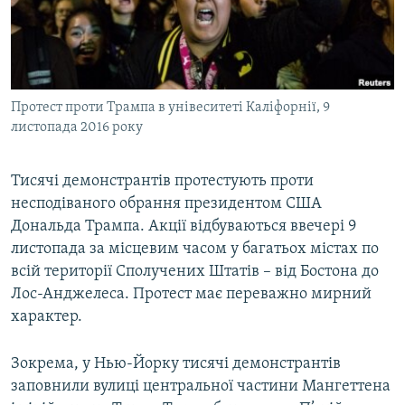
ВІДЕОУРОКИ «ELIFBE»
Русский
СВІДЧЕННЯ ОКУПАЦІЇ
Qırımtatar
УКРАЇНСЬКА ПРОБЛЕМА КРИМУ
Протест проти Трампа в унівеситеті Каліфорнії, 9
ДОЛУЧАЙСЯ!
ІНФОГРАФІКА
листопада 2016 року
Тисячі демонстрантів протестують проти
Усі сайти RFE/RL
несподіваного обрання президентом США
Дональда Трампа. Акції відбуваються ввечері 9
листопада за місцевим часом у багатьох містах по
всій території Сполучених Штатів – від Бостона до
Лос-Анджелеса. Протест має переважно мирний
характер.
Зокрема, у Нью-Йорку тисячі демонстрантів
заповнили вулиці центральної частини Мангеттена