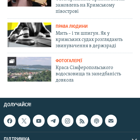
замовлень на Кримському
півострові
ПРАВА ЛЮДИНИ
Мить – і ти шпигун. Як у
кримських судах розглядають
звинувачення в держзраді
ФОТОГАЛЕРЕЇ
Краса Сімферопольського
водосховища та занедбаність
довкола
ДОЛУЧАЙСЯ!
ПІДТРИМКА