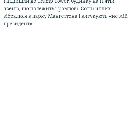
і підійшли до Trump Tower, будинку на П’ятій
авеню, що належить Трампові. Сотні інших
зібралися в парку Мангеттена і вигукують «не мій
президент».