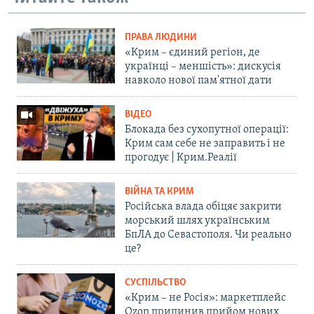
ПРАВА ЛЮДИНИ
«Крим – єдиний регіон, де
українці – меншість»: дискусія
навколо нової пам'ятної дати
ВІДЕО
Блокада без сухопутної операції:
Крим сам себе не заправить і не
прогодує | Крим.Реалії
ВІЙНА ТА КРИМ
Російська влада обіцяє закрити
морський шлях українським
БпЛА до Севастополя. Чи реально
це?
СУСПІЛЬСТВО
«Крим – не Росія»: маркетплейс
Ozon припинив прийом нових