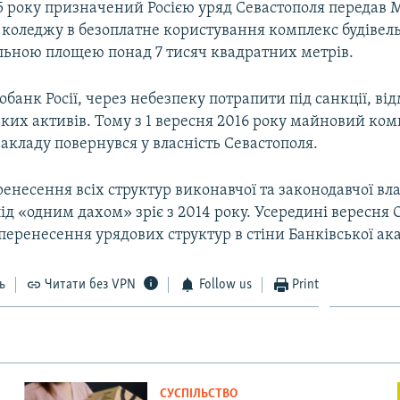
15 року призначений Росією уряд Севастополя передав
 коледжу в безоплатне користування комплекс будівель
альною площею понад 7 тисяч квадратних метрів.
банк Росії, через небезпеку потрапити під санкції, ві
ких активів. Тому з 1 вересня 2016 року майновий ком
акладу повернувся у власність Севастополя.
енесення всіх структур виконавчої та законодавчої вл
ід «одним дахом» зріє з 2014 року. Усередині вересня
перенесення урядових структур в стіни Банківської ака
ь
Читати без VPN
Follow us
Print
СУСПІЛЬСТВО