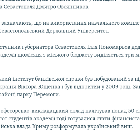
а Севастополя Дмитро Овсянников.
і зазначають, що на використання навчального компле
Севастопольський Державний Університет.
аступник губернатора Севастополя Ілля Пономарьов дод
адемії щомісяця з міського бюджету виділяється три 
кий інститут банківської справи був побудований за 
раїни Віктора Ющенка і був відкритий у 2009 році. З
в районі парку Перемоги.
рофесорсько-викладацький склад налічував понад 50 сп
сот студентів академії тоді готувалися стати фінансист
сійська влада Криму розформувала український виш.