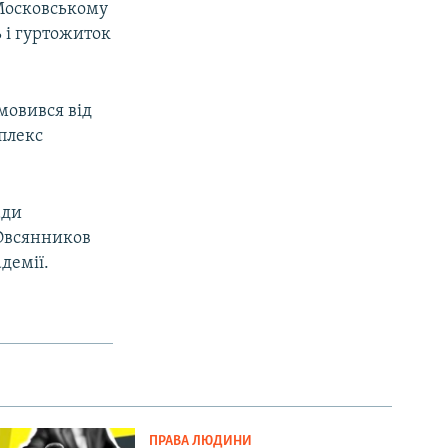
 Московському
 і гуртожиток
дмовився від
плекс
ади
 Овсянников
демії.
ПРАВА ЛЮДИНИ