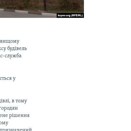
у вищому
су будівель
с-служба
ється у
влі, в тому
 городян
лене рішення
ьому
в призначений