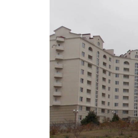
ВІДЕОУРОКИ «ELIFBE»
СВІДЧЕННЯ ОКУПАЦІЇ
УКРАЇНСЬКА ПРОБЛЕМА КРИМУ
ІНФОГРАФІКА