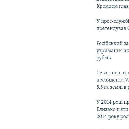
Кремлем глав
У прес-служб
претендував 
Російський з
утримання ак
рублів.
Севастопольсь
президента Ук
5,5 га землі 
У 2014 році п
Близько п'яти
2014 року ро