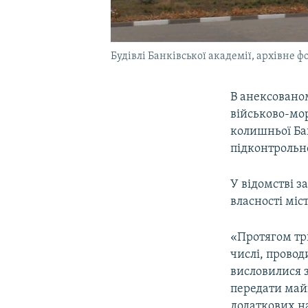
Будівлі Банківської академії, архівне ф
В анексовано
військово-мо
колишньої Бан
підконтрольн
У відомстві з
власності міст
«Протягом трь
числі, провод
висловилися 
передати майн
додаткових н