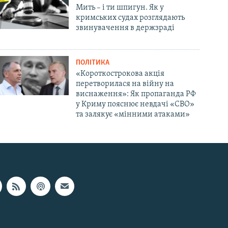
Мить – і ти шпигун. Як у
кримських судах розглядають
звинувачення в держзраді
ПОЛІТИКА
«Короткострокова акція
перетворилася на війну на
виснаження»: Як пропаганда РФ
у Криму пояснює невдачі «СВО»
та залякує «мінними атаками»