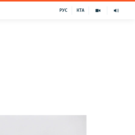
РУС
КТА