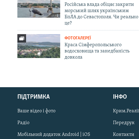
Російська влада обіцяє закрити
морський шлях українським
БпЛА до Севастополя. Чи реально
це?
ФОТОГАЛЕРЕЇ
Краса Сімферопольського
водосховища та занедбаність
довкола
Русский
ПІДТРИМКА
ІНФО
Qırımtatar
Ваше відео і фото
Крим.Реалії
ДОЛУЧАЙСЯ!
Радіо
Передрук
Мобільний додаток Android | iOS
Контакти