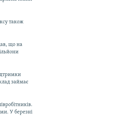
ксу також
ав, що на
мільйони
підтримки
аклад займає
івробітників.
ами. У березні