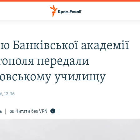
ю Банківської академії
тополя передали
овському училищу
, 13:36
ь
Читати без VPN