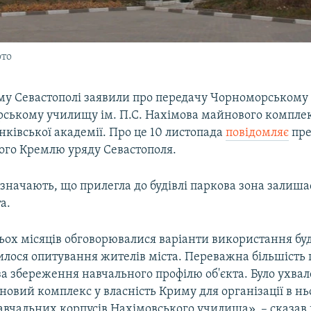
ото
му Севастополі заявили про передачу Чорноморськом
рському училищу ім. П.С. Нахімова майнового комплек
ківської академії. Про це 10 листопада
повідомляє
пре
ого Кремлю уряду Севастополя.
азначають, що прилегла до будівлі паркова зона залиша
а.
ох місяців обговорювалися варіанти використання буді
илося опитування жителів міста. Переважна більшість
за збереження навчального профілю об'єкта. Було ухва
овий комплекс у власність Криму для організації в н
авчальних корпусів Нахімовського училища», – сказа