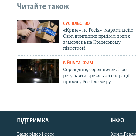
Читайте також
СУСПІЛЬСТВО
«Крим – не Росія»: маркетплейс
Ozon припинив прийом нових
замовлень на Кримському
півострові
ВІЙНА ТА КРИМ
Сорок днів, сорок ночей. Про
результати кримської операції з
примусу Росії до миру
Русский
Qırımtatar
ПІДТРИМКА
ІНФО
Ваше відео і фото
Крим.Реалії