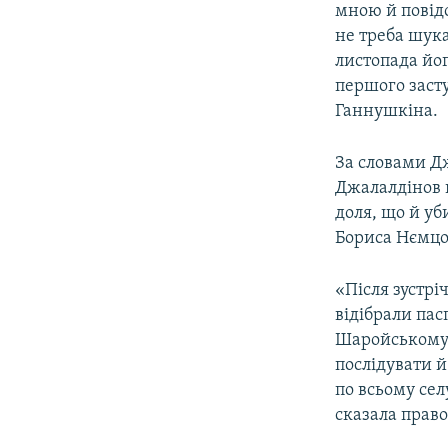
мною й повід
не треба шукат
листопада йог
першого засту
Ганнушкіна.
За словами Д
Джалалдінов н
доля, що й уб
Бориса Нємцо
«Після зустрі
відібрали па
Шаройському 
послідувати й 
по всьому сел
сказала прав