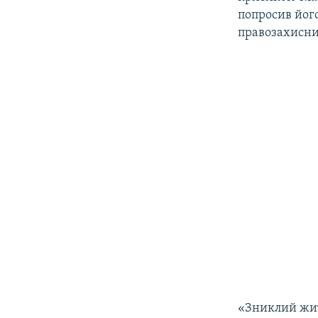
ВІДЕОУРОКИ «ELIFBE»
попросив його
СВІДЧЕННЯ ОКУПАЦІЇ
правозахисни
УКРАЇНСЬКА ПРОБЛЕМА КРИМУ
ІНФОГРАФІКА
«Зниклий жите