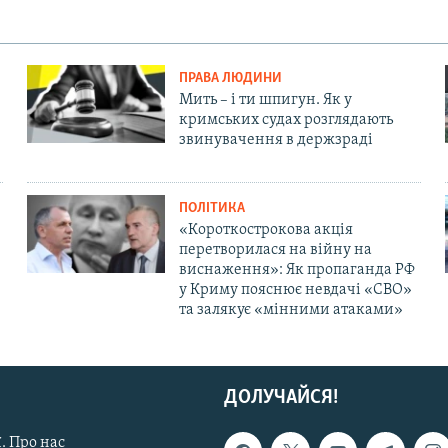
ПРАВА ЛЮДИНИ
Мить – і ти шпигун. Як у
кримських судах розглядають
звинувачення в держзраді
ПОЛІТИКА
«Короткострокова акція
перетворилася на війну на
виснаження»: Як пропаганда РФ
у Криму пояснює невдачі «СВО»
та залякує «мінними атаками»
ДОЛУЧАЙСЯ!
. Про нас