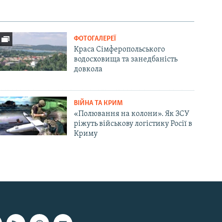
ФОТОГАЛЕРЕЇ
Краса Сімферопольського
водосховища та занедбаність
довкола
ВІЙНА ТА КРИМ
«Полювання на колони». Як ЗСУ
ріжуть військову логістику Росії в
Криму