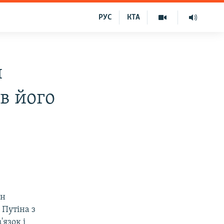
РУС
КТА
й
в його
ан
 Путіна з
язок і