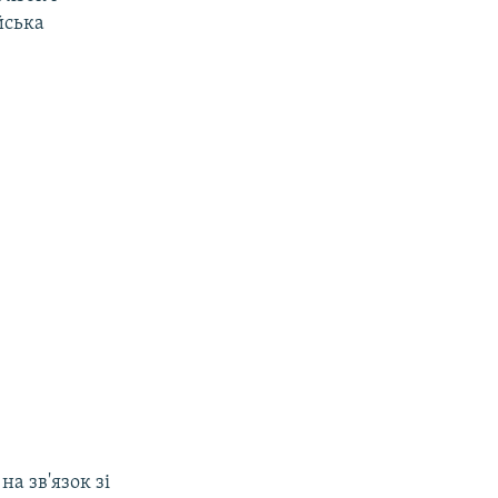
йська
а зв'язок зі