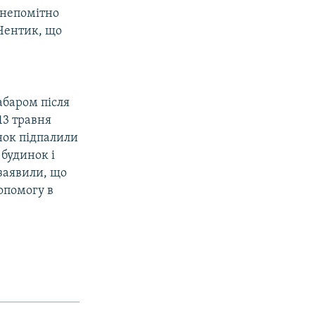
 непомітно
 Чентик, що
абаром після
13 травня
нок підпалили
 будинок і
 заявили, що
опомогу в