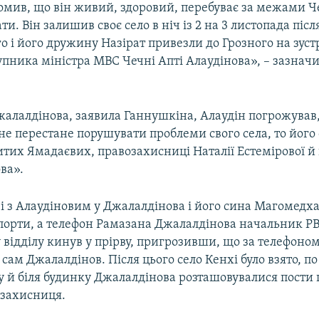
омив, що він живий, здоровий, перебуває за межами Че
и. Він залишив своє село в ніч із 2 на 3 листопада після
о і його дружину Назірат привезли до Грозного на зуст
пника міністра МВС Чечні Апті Алаудінова», – зазнач
жалалдінова, заявила Ганнушкіна, Алаудін погрожував
е перестане порушувати проблеми свого села, то його 
итих Ямадаєвих, правозахисниці Наталії Естемірової й
ва».
чі з Алаудіновим у Джалалдінова і його сина Магомедха
спорти, а телефон Рамазана Джалалдінова начальник Р
відділу кинув у прірву, пригрозивши, що за телефоно
сам Джалалдінов. Після цього село Кенхі було взято, по с
у й біля будинку Джалалдінова розташовувалися пости п
озахисниця.