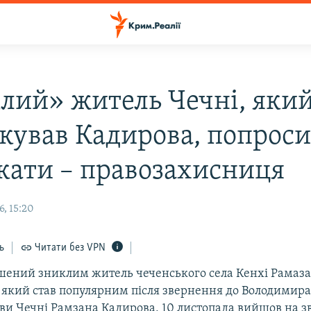
лий» житель Чечні, яки
кував Кадирова, попроси
кати – правозахисниця
, 15:20
ь
Читати без VPN
шений зниклим житель чеченського села Кенхі Рамаз
 який став популярним після звернення до Володимира
и Чечні Рамзана Кадирова, 10 листопада вийшов на зв'