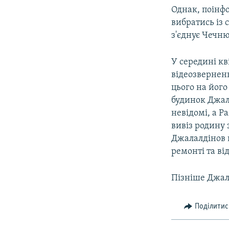
Однак, поінф
вибратись із 
з'єднує Чечню
У середині кв
відеозверненн
цього на його
будинок Джал
невідомі, а Р
вивіз родину 
Джалалдінов 
ремонті та ві
Пізніше Джал
Поділитис