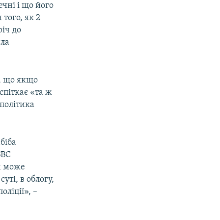
чні і що його
 того, як 2
річ до
ила
, що якщо
спіткає «та ж
 політика
біба
ВВС
м може
уті, в облогу,
оліції», –