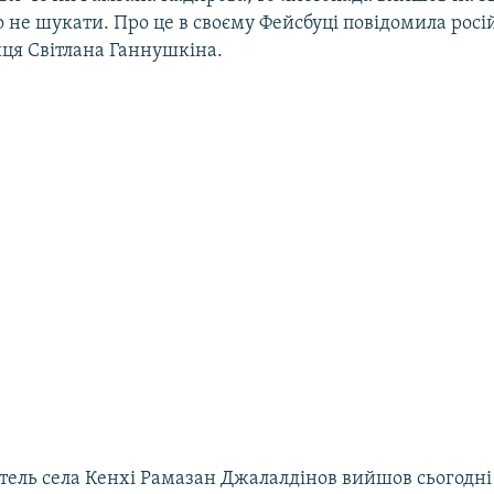
 не шукати. Про це в своєму Фейсбуці повідомила росі
ця Світлана Ганнушкіна.
ль села Кенхі Рамазан Джалалдінов вийшов сьогодні н