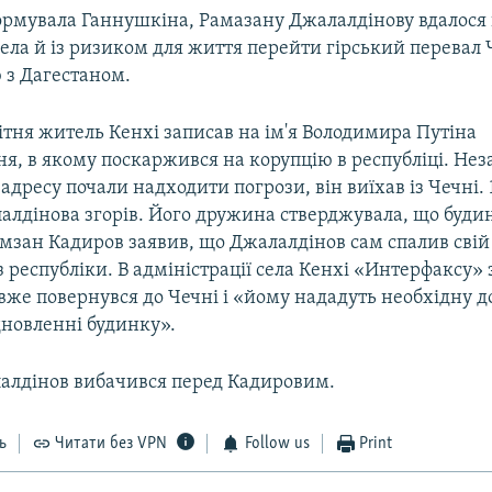
ормувала Ганнушкіна, Рамазану Джалалдінову вдалося
села й із ризиком для життя перейти гірський перевал
 з Дагестаном.
ітня житель Кенхі записав на ім'я Володимира Путіна
я, в якому поскаржився на корупцію в республіці. Нез
 адресу почали надходити погрози, він виїхав із Чечні. 
алдінова згорів. Його дружина стверджувала, що буди
амзан Кадиров заявив, що Джалалдінов сам спалив свій
з республіки. В адміністрації села Кенхі «Интерфаксу»
вже повернувся до Чечні і «йому нададуть необхідну д
дновленні будинку».
алдінов вибачився перед Кадировим.
ь
Читати без VPN
Follow us
Print